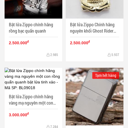
Bật lửa Zippo chính hãng
Bật lửa Zippo Chính hãng
rồng bạc quấn quanh
nguyên khổi Ghost Rider
Demon Skull tin Cangyin
đ
đ
2.500.000
2.500.000
2.985
5.937
Tạm hết hàng
Bật lửa Zippo chính hãng
vàng mạ nguyên một con
rồng quấn quanh bật lửa
đ
tinh xảo
3.000.000
7.284