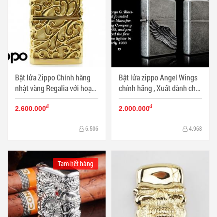
Bật lửa Zippo Chính hãng
Bật lửa zippo Angel Wings
nhật vàng Regalia với hoạ
chính hãng , Xuất dành cho
tiết hoa văn đặc sắc
thị trường nhật bản
đ
đ
2.600.000
2.000.000
6.506
4.968
Tạm hết hàng