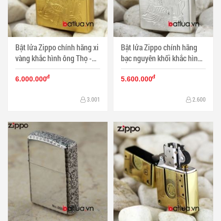
Bật lửa Zippo chính hãng xi
Bật lửa Zippo chính hãng
vàng khắc hình ông Thọ -
bạc nguyên khối khắc hình
Mã SP: BL00453
ông Thọ - Mã SP: BL00452
đ
đ
6.000.000
5.600.000
3.001
2.600