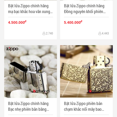
Bật lửa Zippo chính hãng
Bật lửa Zippo chính hãng
mạ bạc khắc hoa văn xung
Đồng nguyên khối phiên
quanh - Mã SP: BL00451
bản băng cassette 1932 -
đ
đ
Mã SP: BL00450
4.500.000
5.400.000
2.740
4.443
Bật lửa Zippo chính hãng
Bật lửa Zippo phiên bản
Bạc nhẹ phiên bản băng
chạm khắc nổi mây bao
cassette 1932 - Mã SP:
quanh - Mã SP: ZPC2443-