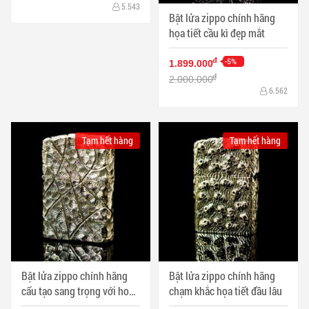
5.543
Bật lửa zippo chính hãng
họa tiết cầu kì đẹp mắt
-5%
đ
1.899.000
đ
2.000.000
6.562
Tạm hết hàng
Tạm hết hàng
Bật lửa zippo chính hãng
Bật lửa zippo chính hãng
cấu tạo sang trọng với hoa
chạm khắc họa tiết đầu lâu
văn đẹp