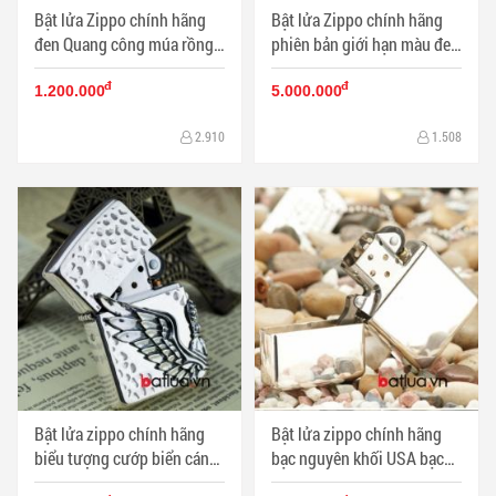
Bật lửa Zippo chính hãng
Bật lửa Zippo chính hãng
đen Quang công múa rồng -
phiên bản giới hạn màu đen
Mã SP: BL09954
Cánh thiên thần - Mã SP:
đ
đ
BL09965
1.200.000
5.000.000
2.910
1.508
Bật lửa zippo chính hãng
Bật lửa zippo chính hãng
biểu tượng cướp biển cánh
bạc nguyên khối USA bạc
thiên thần - Mã SP:
bóng - Mã SP: BL10051