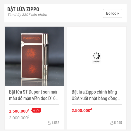
BẬT LỬA ZIPPO
Bộ lọc
Tìm thấy 2207 sản phẩm
Bật lửa ST Dupont sơn mài
Bật lửa Zippo chính hãng
màu đỏ mận viền dọc D167
USA xuất nhật bằng đồng
- Mã SP: DP4187
mạ vàng bao quanh bởi các
đ
-25%
hình đầu lâu - Mã SP:
đ
2.500.000
1.500.000
BL01946
đ
2.000.000
1.553
5.945