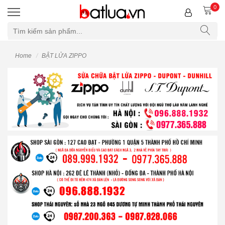
0
Home
BẬT LỬA ZIPPO