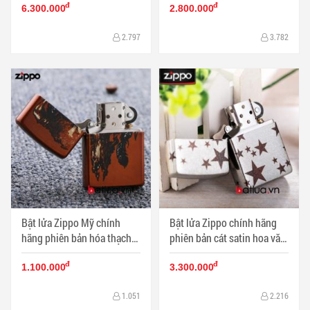
đ
đ
BL00449
254
6.300.000
2.800.000
2.797
3.782
Bật lửa Zippo Mỹ chính
Bật lửa Zippo chính hãng
hãng phiên bản hóa thạch
phiên bản cát satin hoa văn
hộp sọ - Mã SP: BL00445
sao - Mã SP: BL00444
đ
đ
1.100.000
3.300.000
1.051
2.216