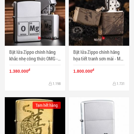
Bật lửa Zippo chính hãng
Bật lửa Zippo chính hãng
khắc nhẹ công thức OMG -
họa tiết tranh sơn mài - Mã
Mã SP: BL00441
SP: BL00440
đ
đ
1.380.000
1.800.000
1.198
1.731
Tạm hết hàng