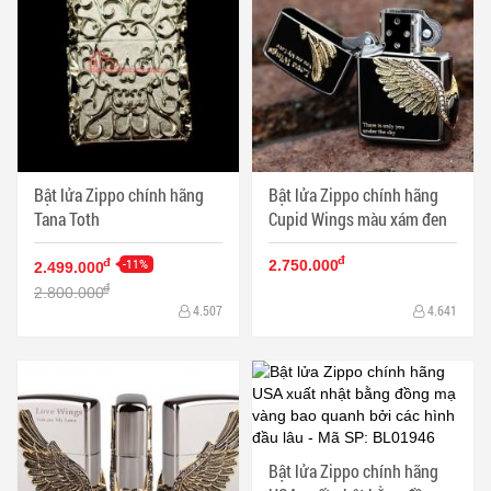
Bật lửa Zippo chính hãng
Bật lửa Zippo chính hãng
Tana Toth
Cupid Wings màu xám đen
đ
-11%
đ
2.750.000
2.499.000
đ
2.800.000
4.507
4.641
Bật lửa Zippo chính hãng