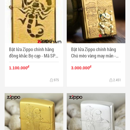
Bật lửa Zippo chính hãng
Bật lửa Zippo chính hãng
đồng khắc Bọ cạp - Mã SP:
Chú mèo vàng may mắn -
BL10183
Mã SP: BL10286
đ
đ
1.100.000
3.000.000
975
2.451