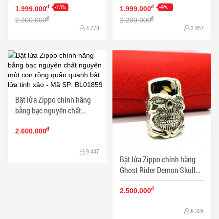
-13%
-9%
đ
đ
1.999.000
1.999.000
đ
đ
2.300.000
2.200.000
4.778
3.957
Bật lửa Zippo chính hãng
bằng bạc nguyên chất
nguyên một con rồng quấn
đ
quanh bật lửa tinh xảo
2.600.000
9.447
Bật lửa Zippo chính hãng
Ghost Rider Demon Skull
tin Cangyin hình đầu lâu
đ
2.500.000
6.326