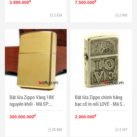
đ
đ
BL09970
3.999.000
7.500.000
2.524
2.995
Bật lửa Zippo Vàng 18K
Bật lửa Zippo chính hãng
nguyên khối - Mã SP:
bạc cổ in nổi LOVE - Mã SP:
BL9999
ZPC0366
đ
đ
300.000.000
2.000.000
30.868
3.247