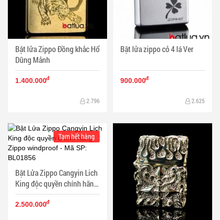
Bật lửa Zippo Đồng khắc Hổ
Bật lửa zippo cỏ 4 lá Ver
Dũng Mảnh
đ
đ
1.400.000
900.000
2.796
2.625
Tạm hết hàng
Bật Lửa Zippo Cangyin Lich
King độc quyền chính hãng
Zippo windproof
đ
2.500.000