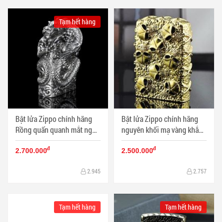
Tạm hết hàng
Bật lửa Zippo chính hãng
Bật lửa Zippo chính hãng
Rồng quấn quanh mắt ngọc
nguyên khối mạ vàng khắc
tím tinh xảo - Mã SP:
hộp sọ đầu lâu - Mã SP:
đ
đ
BL09435
BL09446
2.700.000
2.500.000
2.945
2.757
Tạm hết hàng
Tạm hết hàng