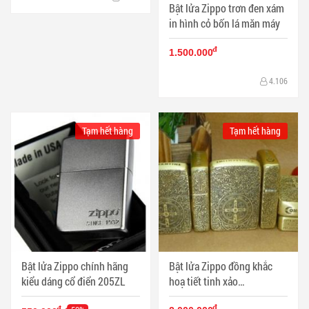
Bật lửa Zippo trơn đen xám
in hình cỏ bốn lá măn máy
đ
1.500.000
4.106
Tạm hết hàng
Tạm hết hàng
Bật lửa Zippo chính hãng
Bật lửa Zippo đồng khắc
kiểu dáng cổ điển 205ZL
hoạ tiết tinh xảo
Constantine
đ
đ