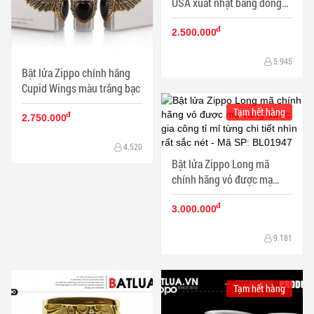
USA xuất nhật bằng đồng
mạ vàng bao quanh bởi các
đ
hình đầu lâu
2.500.000
5.945
Bật lửa Zippo chính hãng
Cupid Wings màu trắng bạc
Tạm hết hàng
đ
2.750.000
4.520
Bật lửa Zippo Long mã
chính hãng vỏ được mạ
vàng được gia công tỉ mỉ
đ
từng chi tiết nhìn rất sắc
3.000.000
nét
9.181
Tạm hết hàng