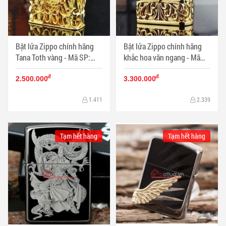
Bật lửa Zippo chính hãng
Bật lửa Zippo chính hãng
Tana Toth vàng - Mã SP:
khắc hoa văn ngang - Mã
BL09945
SP: BL09947
đ
đ
2.500.000
3.300.000
1.411
2.339
Tạm hết hàng
Tạm hết hàng