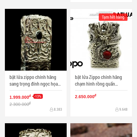
Tạm hết hàng
bật lửa zippo chính hãng
bật lửa Zippo chính hãng
sang trọng đính ngọc họa
chạm hình rồng quấn
tiết hoa văn tinh xảo
quanh bật lửa giữ ngọc độc
đ
-13%
đáo
đ
2.650.000
1.999.000
đ
2.300.000
8.383
9.648