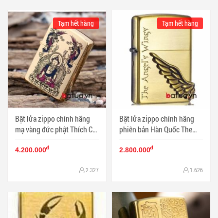
Tạm hết hàng
Tạm hết hàng
Bật lửa zippo chính hãng
Bật lửa zippo chính hãng
mạ vàng đức phật Thích Ca
phiên bản Hàn Quốc The
Mâu Ni K24GP Ver 1 - Mã
Angel's Win - Mã SP:
đ
đ
SP: BL10137
BL10140
4.200.000
2.800.000
2.327
1.626