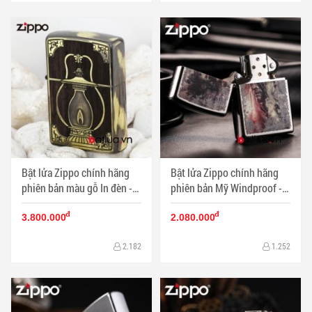
Bật lửa Zippo chính hãng
Bật lửa Zippo chính hãng
phiên bản màu gỗ In đèn -
phiên bản Mỹ Windproof -
Mã SP: ZPC2579
Mã SP: BL00442
đ
đ
3.800.000
2.080.000
2.182
1.252