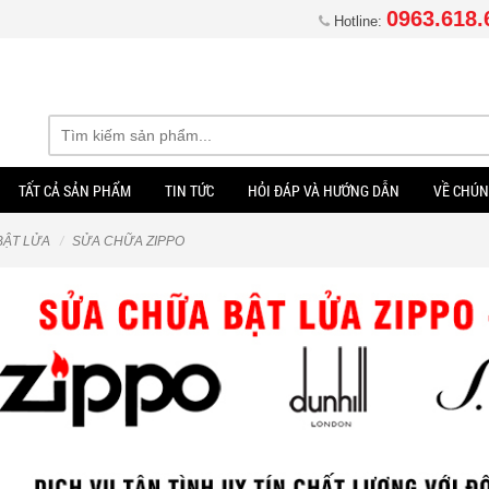
0963.618.
Hotline:
TẤT CẢ SẢN PHẨM
TIN TỨC
HỎI ĐÁP VÀ HƯỚNG DẪN
VỀ CHÚN
BẬT LỬA
SỬA CHỮA ZIPPO