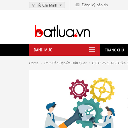
Đăng ký bản tin
Hồ Chí Minh
DANH MỤC
TRANG CHỦ
Home
Phụ Kiện Bật lửa Hộp Quẹt
DỊCH VỤ SỬA CHỮA 