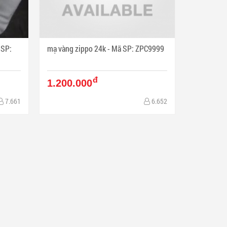
mạ vàng zippo 24k - Mã SP: ZPC9999
đ
1.200.000
7.661
6.652