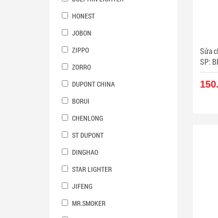
HONEST
JOBON
ZIPPO
Sửa ch
SP: B
ZORRO
150
DUPONT CHINA
BORUI
CHENLONG
ST DUPONT
DINGHAO
STAR LIGHTER
JIFENG
MR.SMOKER