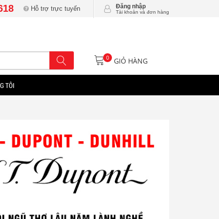
618
Đăng nhập
Hỗ trợ trực tuyến
Tài khoản và đơn hàng
0
GIỎ HÀNG
G TÔI