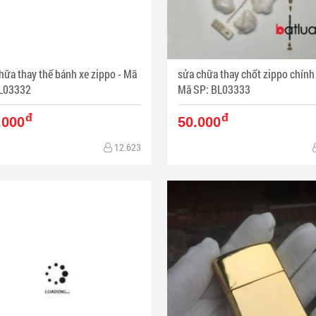
ữa thay thế bánh xe zippo - Mã
sửa chữa thay chốt zippo chính 
L03332
Mã SP: BL03333
đ
đ
.000
50.000
12.623