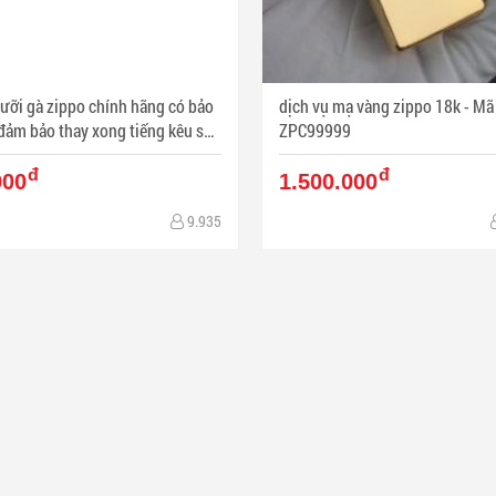
lưỡi gà zippo chính hãng có bảo
dịch vụ mạ vàng zippo 18k - Mã SP:
đảm bảo thay xong tiếng kêu sẽ
ZPC99999
hay hơn - Mã SP: BL03335
đ
đ
000
1.500.000
9.935