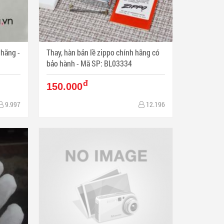
hãng -
Thay, hàn bản lề zippo chính hãng có
bảo hành - Mã SP: BL03334
đ
150.000
9.997
12.196