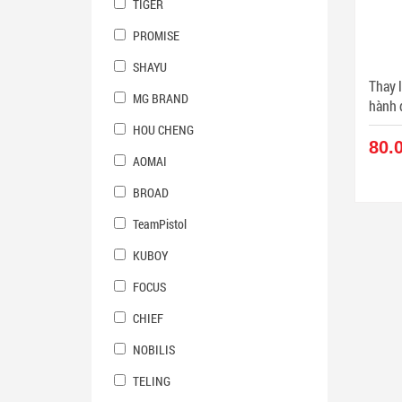
TIGER
PROMISE
SHAYU
Thay 
MG BRAND
hành 
HOU CHENG
80.
AOMAI
BROAD
TeamPistol
KUBOY
FOCUS
CHIEF
NOBILIS
TELING