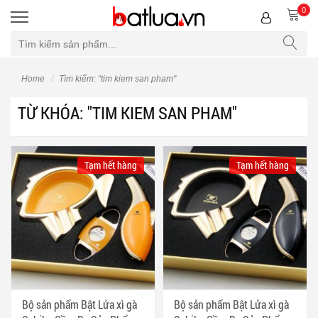
0
Bộ lọc
Home
Tìm kiếm: "tim kiem san pham"
TỪ KHÓA: "TIM KIEM SAN PHAM"
Tạm hết hàng
Tạm hết hàng
Bộ sản phẩm Bật Lửa xì gà
Bộ sản phẩm Bật Lửa xì gà