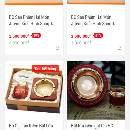
BỘ Sản Phẩm Hai Món
BỘ Sản Phẩm Hai Món
JIfeng Kiểu HÌnh Sáng Tạo
JIfeng Kiểu HÌnh Sáng Tạo
Sang TRọng Màu Đen - Mã
Sang TRọng Màu Bạc - Mã
SP: PKXG356
-25%
SP: PKXG353
-21%
đ
đ
1.500.000
1.500.000
đ
đ
2.000.000
1.900.000
Tạm hết hàng
Bộ Gạt Tàn Kiêm Bật Lửa
Bật lửa kiêm gạt tàn HC-