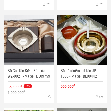
625
625
Bộ Gạt Tàn Kiêm Bật Lửa
Bật lửa kiêm gạt tàn JP-
WZ-002T - Mã SP: BL09759
1005 - Mã SP: BL00442
đ
-35%
đ
500.000
650.000
đ
1.000.000
625