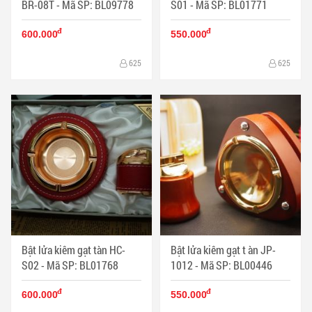
BR-08T - Mã SP: BL09778
S01 - Mã SP: BL01771
đ
đ
600.000
550.000
625
625
Bật lửa kiêm gạt tàn HC-
Bật lửa kiêm gạt t àn JP-
S02 - Mã SP: BL01768
1012 - Mã SP: BL00446
đ
đ
600.000
550.000