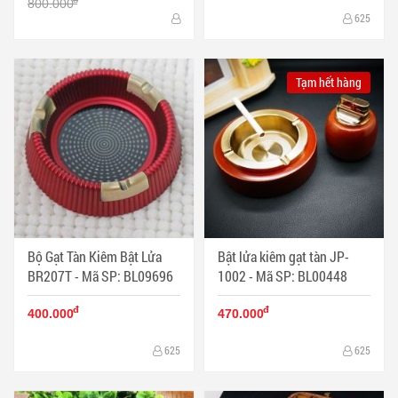
800.000
625
Tạm hết hàng
Bộ Gạt Tàn Kiêm Bật Lửa
Bật lửa kiêm gạt tàn JP-
BR207T - Mã SP: BL09696
1002 - Mã SP: BL00448
đ
đ
400.000
470.000
625
625