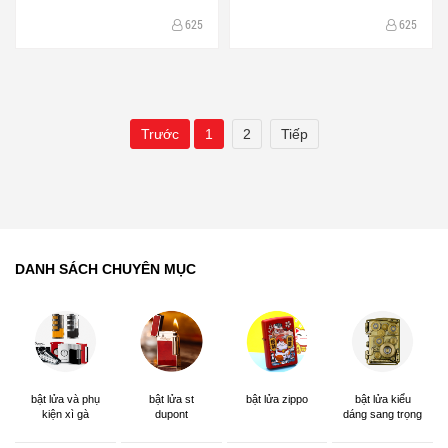
625
625
Trước
1
2
Tiếp
DANH SÁCH CHUYÊN MỤC
bật lửa và phụ
bật lửa st
bật lửa zippo
bật lửa kiểu
kiện xì gà
dupont
dáng sang trọng