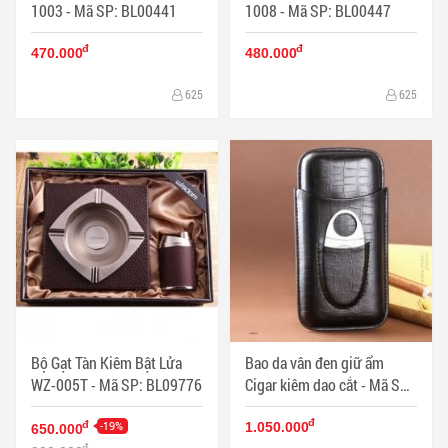
1003 - Mã SP: BL00441
1008 - Mã SP: BL00447
đ
đ
470.000
480.000
625
625
Bộ Gạt Tàn Kiêm Bật Lửa
Bao da vân đen giữ ẩm
WZ-005T - Mã SP: BL09776
Cigar kiêm dao cắt - Mã SP:
PKXG063
đ
-19%
đ
1.050.000
650.000
đ