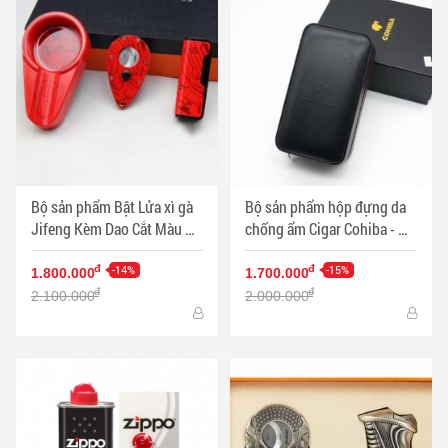
Bộ sản phẩm Bật Lửa xì gà
Bộ sản phẩm hộp đựng da
Jifeng Kèm Dao Cắt Màu Đỏ
chống ẩm Cigar Cohiba - Mã
Sang Trọng - Mã SP:
SP: PKXG130
PKXG331
-14%
-15%
đ
đ
1.800.000
1.700.000
đ
đ
2.100.000
2.000.000