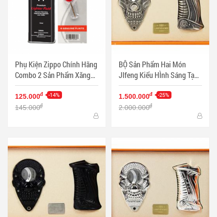
Phụ Kiện Zippo Chính Hãng
BỘ Sản Phẩm Hai Món
Combo 2 Sản Phẩm Xăng
JIfeng Kiểu HÌnh Sáng Tạo
Và Đá - Mã SP: ZPC3338
Sang TRọng - Mã SP:
-14%
PKXG355
-25%
đ
đ
125.000
1.500.000
đ
đ
145.000
2.000.000