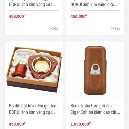
BORUI ánh kim vàng cực
BORUI ánh kim vàng cực
đẹp BR-06T MS77 010 - Mã
đẹp BR-05T MS77 007 - Mã
đ
đ
SP: BL00472
SP: BL00476
450.000
450.000
625
625
Bộ đôi bật lửa kiêm gạt tàn
Bao da nâu trơn giữ ẩm
BORUI ánh kim vàng cực
Cigar Cohiba kiêm dao cắt -
đẹp BR-02T MS77 011 - Mã
Mã SP: PKXG061
đ
đ
SP: BL00471
450.000
1.050.000