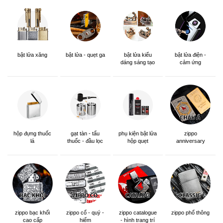
bật lửa xăng
bật lửa - quẹt ga
bật lửa kiểu
bật lửa điện -
dáng sáng tạo
cảm ứng
hộp đựng thuốc
gạt tàn - tẩu
phụ kiện bật lửa
zippo
lá
thuốc - đầu lọc
hộp quẹt
anniversary
edition
zippo bạc khối
zippo cổ - quý -
zippo catalogue
zippo phổ thông
cao cấp
hiếm
- hình trang trí