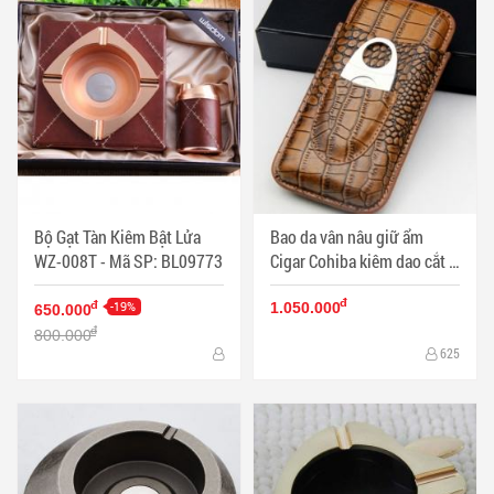
Bộ Gạt Tàn Kiêm Bật Lửa
Bao da vân nâu giữ ẩm
WZ-008T - Mã SP: BL09773
Cigar Cohiba kiêm dao cắt -
Mã SP: PKXG062
đ
-19%
đ
1.050.000
650.000
đ
800.000
625