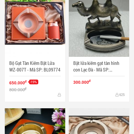
Bộ Gạt Tàn Kiêm Bật Lửa
Bật lửa kiêm gạt tàn hình
WZ-007T - Mã SP: BL09774
con Lạc Đà - Mã SP:
BL09192
đ
-19%
đ
300.000
650.000
đ
800.000
625