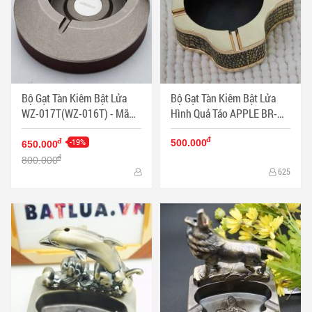
Bộ Gạt Tàn Kiêm Bật Lửa
Bộ Gạt Tàn Kiêm Bật Lửa
WZ-017T(WZ-016T) - Mã
Hình Quả Táo APPLE BR-
SP: BL09695
20T - Mã SP: BL09699
đ
-19%
đ
500.000
650.000
đ
800.000
625