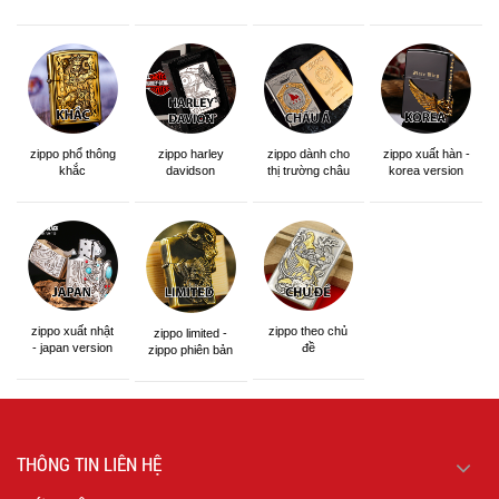
zippo phổ thông
zippo dành cho
zippo xuất hàn -
zippo harley
khắc
thị trường châu
korea version
davidson
á khắc siêu đẹp
zippo xuất nhật
zippo theo chủ
zippo limited -
- japan version
đề
zippo phiên bản
giới hạn
THÔNG TIN LIÊN HỆ