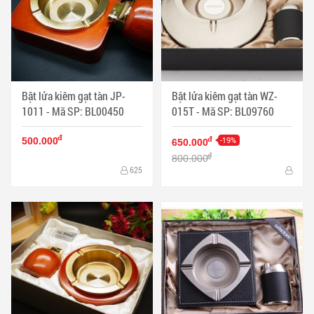
Bật lửa kiêm gạt tàn JP-
Bật lửa kiêm gạt tàn WZ-
1011 - Mã SP: BL00450
015T - Mã SP: BL09760
đ
-19%
đ
500.000
650.000
đ
800.000
625