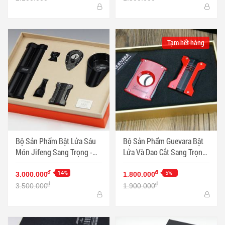
Tạm hết hàng
Bộ Sản Phẩm Bật Lửa Sáu
Bộ Sản Phẩm Guevara Bật
Món Jifeng Sang Trọng -
Lửa Và Dao Cắt Sang Trọng
Mã SP: PKXG338
Màu Đỏ - Mã SP: PKXG336
-14%
-5%
đ
đ
3.000.000
1.800.000
đ
đ
3.500.000
1.900.000