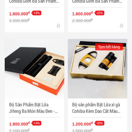
Cohiba Gồm Ba Sản Phẩm
Cohiba Gồm Ba Sản Phẩm
Màu Vàng - Mã SP:
Màu Đen - Mã SP: PKXG328
PKXG326
-18%
-22%
đ
đ
1.800.000
1.800.000
đ
đ
2.200.000
2.300.000
Tạm hết hàng
Bộ Sản Phẩm Bật Lửa
Bộ sản phẩm Bật Lửa xì gà
Jifeng Ba Món Màu Đen -
Cohiba Kèm Dao Cắt Màu
Mã SP: PKXG340
Vàng - Mã SP: PKXG330
-14%
-20%
đ
đ
1.800.000
1.200.000
đ
đ
2.100.000
1.500.000