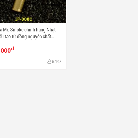
ửa Mr. Smoke chính hãng Nhật
ấu tạo từ đồng nguyên chất
Penguin JF008C - Mã SP: BL00569
đ
.000
5.193