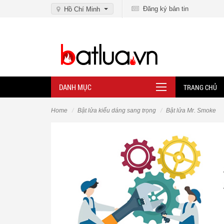
Đăng ký bản tin
Hồ Chí Minh
DANH MỤC
TRANG CHỦ
Home
Bật lửa kiểu dáng sang trọng
Bật lửa Mr. Smoke