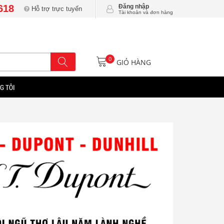
618
Đăng nhập
Hỗ trợ trực tuyến
Tài khoản và đơn hàng
0
GIỎ HÀNG
G TÔI