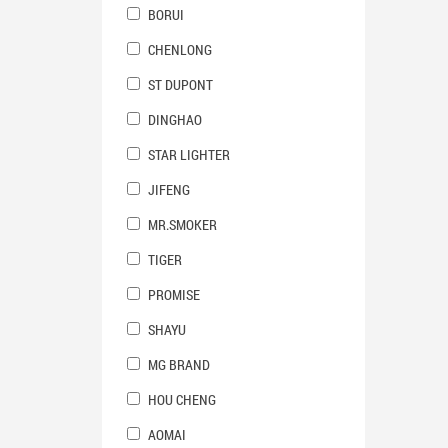
BORUI
CHENLONG
ST DUPONT
DINGHAO
STAR LIGHTER
JIFENG
MR.SMOKER
TIGER
PROMISE
SHAYU
MG BRAND
HOU CHENG
AOMAI