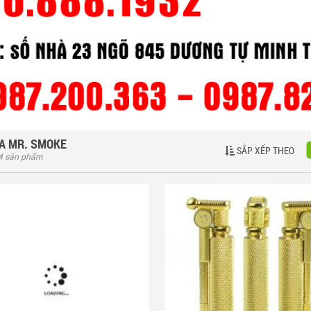
A MR. SMOKE
SẮP XẾP THEO
 4 sản phẩm