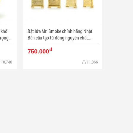
 khối
Bật lửa Mr. Smoke chính hãng Nhật
ọng -
Bản cấu tạo từ đồng nguyên chất
Bihumanbu JP011 - Mã SP: BL00580
đ
750.000
10.740
11.366