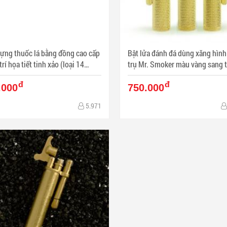
uốc lá bằng đồng cao cấp
Bật lửa đánh đá dùng xăng hình
trí họa tiết tinh xảo (loại 14
trụ Mr. Smoker màu vàng sang tr
điếu) - Mã SP: BL01605
Mã SP: BL01524
đ
đ
.000
750.000
5.971