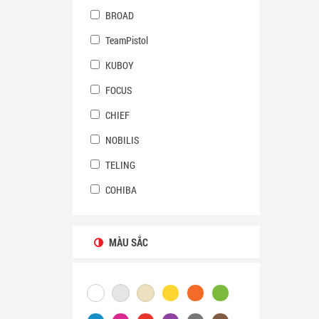
BROAD
TeamPistol
KUBOY
FOCUS
CHIEF
NOBILIS
TELING
COHIBA
MÀU SẮC