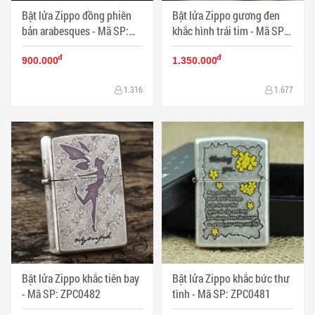
Bật lửa Zippo đồng phiên
Bật lửa Zippo gương đen
bản arabesques - Mã SP:
khắc hình trái tim - Mã SP:
ZPC0510
ZPC0484
đ
đ
900.000
1.350.000
1.316
1.677
Bật lửa Zippo khắc tiên bay
Bật lửa Zippo khắc bức thư
- Mã SP: ZPC0482
tình - Mã SP: ZPC0481