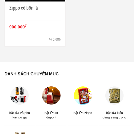
Zippo cỏ bốn lá
đ
900.000
6.086
DANH SÁCH CHUYÊN MỤC
bật lửa và phụ
bật lửa st
bật lửa zippo
bật lửa kiểu
kiện xì gà
dupont
dáng sang trọng