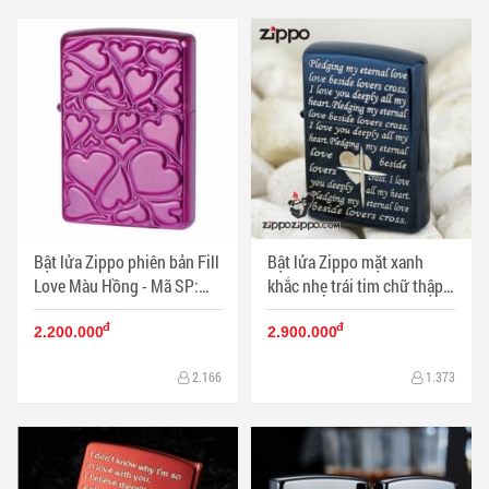
Bật lửa Zippo phiên bản Fill
Bật lửa Zippo mặt xanh
Love Màu Hồng - Mã SP:
khắc nhẹ trái tim chữ thập -
ZPC0965
Mã SP: ZPC0954
đ
đ
2.200.000
2.900.000
2.166
1.373