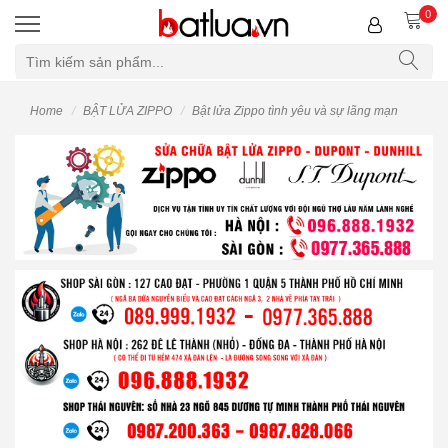
0
Home
BẬT LỬA ZIPPO
Bật lửa Zippo tình yêu và sự lãng mạn