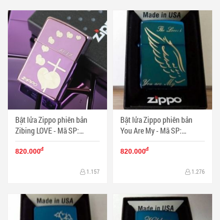
Bật lửa Zippo phiên bản
Bật lửa Zippo phiên bản
Zibing LOVE - Mã SP:
You Are My - Mã SP:
ZPC0575
ZPC0573
đ
đ
820.000
820.000
1.157
1.276