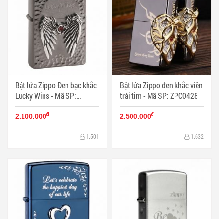
Bật lửa Zippo Đen bạc khắc
Bật lửa Zippo đen khắc viền
Lucky Wins - Mã SP:
trái tim - Mã SP: ZPC0428
ZPC0446
đ
đ
2.100.000
2.500.000
1.501
1.632