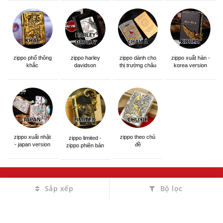
zippo phổ thông
zippo dành cho
zippo xuất hàn -
zippo harley
khắc
thị trường châu
korea version
davidson
á khắc siêu đẹp
zippo xuất nhật
zippo theo chủ
zippo limited -
- japan version
đề
zippo phiên bản
giới hạn
Sắp xếp
Bộ lọc
THÔNG TIN LIÊN HỆ
GIỚI THIỆU