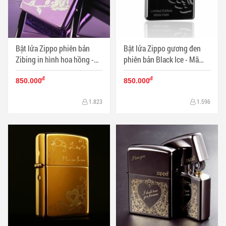
Bật lửa Zippo phiên bản
Bật lửa Zippo gương đen
Zibing in hình hoa hồng -
phiên bản Black Ice - Mã
Mã SP: ZPC0542
SP: ZPC0528
đ
đ
850.000
850.000
1.823
1.596