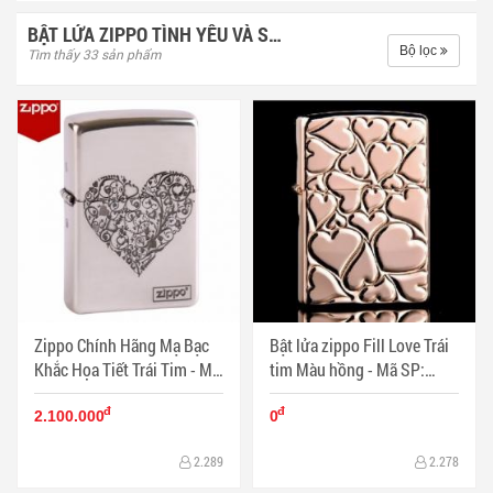
BẬT LỬA ZIPPO TÌNH YÊU VÀ SỰ LÃNG MẠN
Bộ lọc
Tìm thấy 33 sản phẩm
Zippo Chính Hãng Mạ Bạc
Bật lửa zippo Fill Love Trái
Khắc Họa Tiết Trái Tim - Mã
tim Màu hồng - Mã SP:
SP: ZPC1135
ZPC1126
đ
đ
2.100.000
0
2.289
2.278