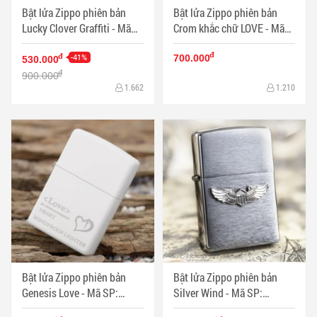
Bật lửa Zippo phiên bản
Bật lửa Zippo phiên bản
Lucky Clover Graffiti - Mã
Crom khắc chữ LOVE - Mã
SP: ZPC0771
SP: ZPC0742
đ
-41%
đ
700.000
530.000
đ
900.000
1.662
1.210
Bật lửa Zippo phiên bản
Bật lửa Zippo phiên bản
Genesis Love - Mã SP:
Silver Wind - Mã SP:
ZPC0709
ZPC0650