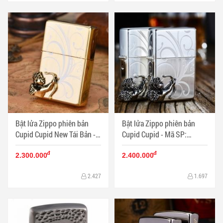
Bật lửa Zippo phiên bản
Bật lửa Zippo phiên bản
Cupid Cupid New Tái Bản -
Cupid Cupid - Mã SP:
Mã SP: ZPC0466
ZPC0459
đ
đ
2.300.000
2.400.000
2.427
1.697