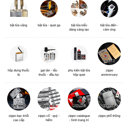
bật lửa xăng
bật lửa - quẹt ga
bật lửa kiểu
bật lửa điện -
dáng sáng tạo
cảm ứng
hộp đựng thuốc
gạt tàn - tẩu
phụ kiện bật lửa
zippo
lá
thuốc - đầu lọc
hộp quẹt
anniversary
edition
zippo bạc khối
zippo cổ - quý -
zippo catalogue
zippo phổ thông
cao cấp
hiếm
- hình trang trí