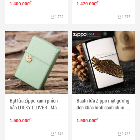
đ
đ
1.400.000
1.470.000
1.732
1.875
Bật lửa Zippo xanh phiên
Baatn lửa Zippo mặt gương
bản LUCKY CLOVER - Mã
đen khắc hình cánh chim -
SP: ZPC0479
Mã SP: ZPC0475
đ
đ
1.500.000
1.900.000
1.575
1.752