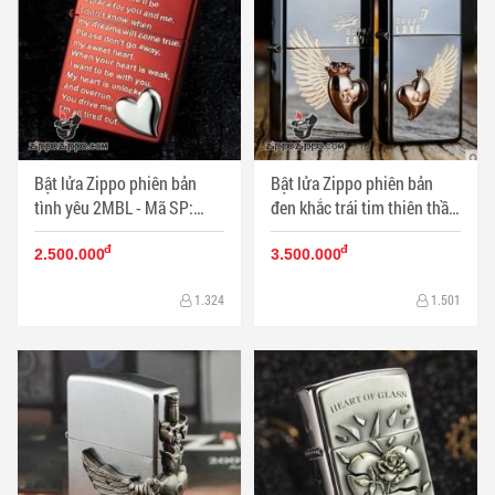
Bật lửa Zippo phiên bản
Bật lửa Zippo phiên bản
tình yêu 2MBL - Mã SP:
đen khắc trái tim thiên thần
ZPC0947
- Mã SP: ZPC0926
đ
đ
2.500.000
3.500.000
1.324
1.501