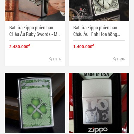
Bật lửa Zippo phiên bản
Bật lửa Zippo phiên bản
CHâu Âu Ruby ​​Swords - Mã
Châu Âu Hình Hoa hồng
SP: ZPC0893
đâm vỡ trái tim - Mã SP:
đ
đ
ZPC0872
2.480.000
1.400.000
1.316
1.596