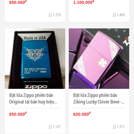
đ
đ
850.000
1.100.000
1.723
1.455
Bật lửa Zippo phiên bản
Bật lửa Zippo phiên bản
Original tái bản huy hiệu
Zibing Lucky Clover Beve -
trái tim - Mã SP: ZPC0617
Mã SP: ZPC0584
đ
đ
850.000
820.000
1.127
1.271