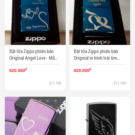
Bật lửa Zippo phiên bản
Bật lửa Zippo phiên bản
Original Angel Love - Mã
Original in hình trái tim
SP: ZPC0567
băng - Mã SP: ZPC0557
đ
đ
820.000
820.000
1.195
1.154