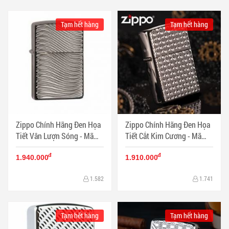
Tạm hết hàng
Tạm hết hàng
Zippo Chính Hãng Đen Họa
Zippo Chính Hãng Đen Họa
Tiết Vân Lượn Sóng - Mã
Tiết Cắt Kim Cương - Mã
SP: ZPC1297
SP: ZPC1296
đ
đ
1.940.000
1.910.000
1.582
1.741
Tạm hết hàng
Tạm hết hàng