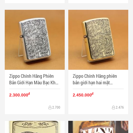
Zippo Chính Hãng Phiên
Zippo Chính Hãng phiên
Bản Giới Hạn Màu Bạc Khắc
bản giới hạn hai mặt
Hoa Văn Arabesque 2 Mặt
arabesque 20b vỏ dày
đ
đ
Armor
2.300.000
2.450.000
2.700
2.476