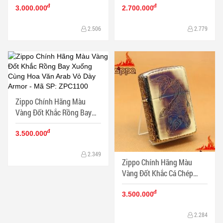
đ
đ
Armor
3.000.000
2.700.000
2.506
2.779
Zippo Chính Hãng Màu
Vàng Đốt Khắc Rồng Bay
Xuống Cùng Hoa Văn Arab
đ
Vỏ Dày Armor
3.500.000
2.349
Zippo Chính Hãng Màu
Vàng Đốt Khắc Cá Chép
Cùng Hoa Văn Arab Vỏ Dày
đ
Armor
3.500.000
2.284