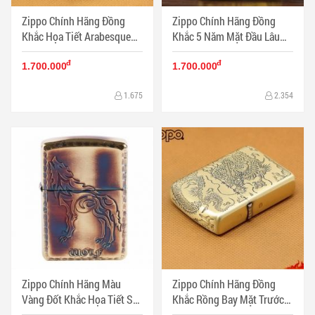
Zippo Chính Hãng Đồng
Zippo Chính Hãng Đồng
Khắc Họa Tiết Arabesque
Khắc 5 Năm Mặt Đầu Lâu
Vỏ Dày Armor
Hoa Hồng Vỏ Dày Armor
đ
đ
1.700.000
1.700.000
1.675
2.354
Zippo Chính Hãng Màu
Zippo Chính Hãng Đồng
Vàng Đốt Khắc Họa Tiết Sói
Khắc Rồng Bay Mặt Trước
Hú Vỏ Dày Armor
Và Cạnh Bên Vỏ Dày Armor