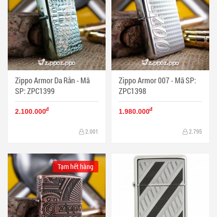
Zippo Armor Da Rắn - Mã
Zippo Armor 007 - Mã SP:
SP: ZPC1399
ZPC1398
đ
đ
2.100.000
1.980.000
2.001
2.795
Tạm hết hàng