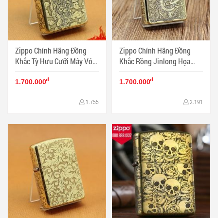
Zippo Chính Hãng Đồng
Zippo Chính Hãng Đồng
Khắc Tỳ Hưu Cưỡi Mây Vỏ
Khắc Rồng Jinlong Họa
Dày Armor
TIết Tinh Xảo Bản Dày
đ
đ
Armor
1.700.000
1.700.000
1.755
2.191