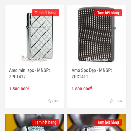
Tạm hết hàng
Tạm hết hàng
Amo mini sọc - Mã SP:
Amo Sọc Đẹp - Mã SP:
ZPC1412
ZPC1411
đ
đ
1.500.000
1.800.000
2.396
1.955
Tạm hết hàng
Tạm hết hàng