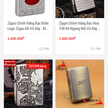
Zippo Chính Hãng Bạc Khắc
Zippo Chính Hãng Bạc Hoa
Logo Zippo Đỏ Vỏ Dày - Mã
Tiết Kẻ Ngang Nổi Vỏ Dày -
SP: ZPC1293
Mã SP: ZPC1290
đ
đ
1.520.000
1.820.000
2.098
1.964
Tạm hết hàng