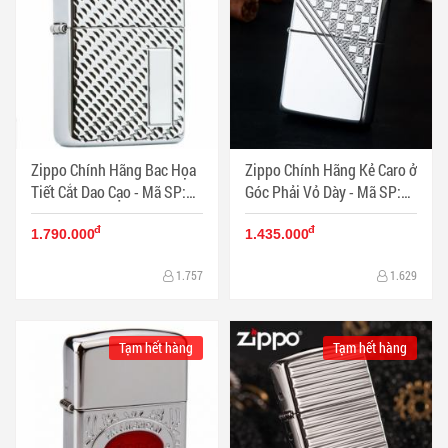
Zippo Chính Hãng Bac Họa
Zippo Chính Hãng Kẻ Caro ở
Tiết Cắt Dao Cạo - Mã SP:
Góc Phải Vỏ Dày - Mã SP:
ZPC1295
ZPC1294
đ
đ
1.790.000
1.435.000
1.757
1.629
Tạm hết hàng
Tạm hết hàng