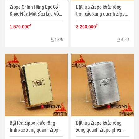
Zippo Chính Hãng Bạc Cổ
Bật lửa Zippo khắc rồng
Khắc Nửa Mặt Đầu Lâu Vỏ
tinh xảo xung quanh Zippo
Dày - Mã SP: ZPC1285
phiên bản đông cổ giới hạn
đ
đ
- Mã SP: BL03188
1.570.000
3.200.000
1.826
4.064
Bật lửa Zippo khắc rồng
Bật lửa Zippo khắc rồng
tinh xảo xung quanh Zippo
xung quanh Zippo phiên
phiên bản đông giới hạn -
bản bạc giới hạn - Mã SP: