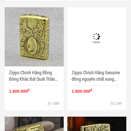
Zippo Chính Hãng Đồng
Zippo Chính Hãng Genuine
Bóng Khắc Bát Quát Thần
đồng nguyên chất xung
Chú Phiên Bản Amor - Mã
quanh cô gái chạm khắc cổ
đ
đ
SP: ZPC1190-169
điển (Amor) - Mã SP:
1.600.000
1.600.000
ZPC1178-169
1.884
2.249