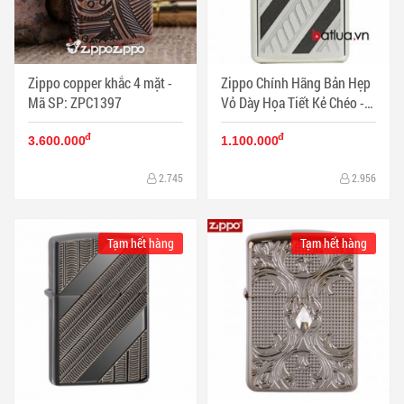
Zippo copper khắc 4 mặt -
Zippo Chính Hãng Bản Hẹp
Mã SP: ZPC1397
Vỏ Dày Họa Tiết Kẻ Chéo -
Mã SP: ZPC1325
đ
đ
3.600.000
1.100.000
2.745
2.956
Tạm hết hàng
Tạm hết hàng