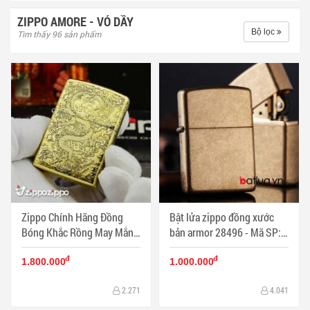
ZIPPO AMORE - VỎ DẦY
Bộ lọc
Tìm thấy 96 sản phẩm
Zippo Chính Hãng Đồng
Bật lửa zippo đồng xước
Bóng Khắc Rồng May Mắn
bản armor 28496 - Mã SP:
Tài Lôc Armor - Mã SP:
BL03311
đ
đ
ZPC1170-169
1.800.000
1.000.000
2.271
4.041