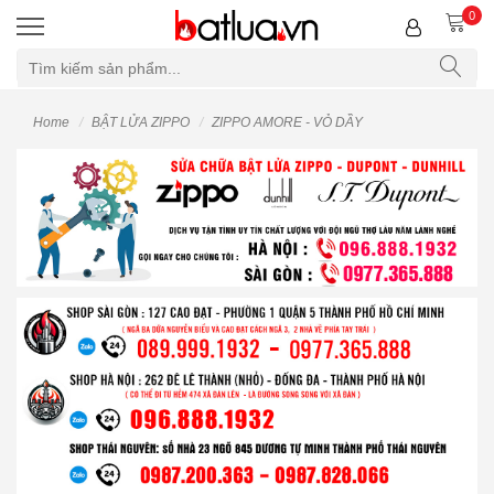
0
Home
BẬT LỬA ZIPPO
ZIPPO AMORE - VỎ DẦY