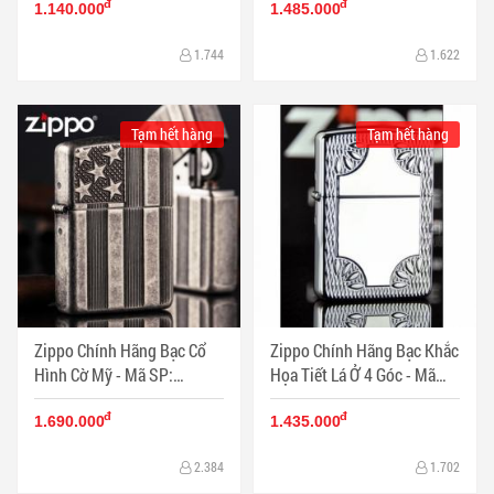
đ
đ
1.140.000
1.485.000
1.744
1.622
Tạm hết hàng
Tạm hết hàng
Zippo Chính Hãng Bạc Cổ
Zippo Chính Hãng Bạc Khắc
Hình Cờ Mỹ - Mã SP:
Họa Tiết Lá Ở 4 Góc - Mã
ZPC1299
SP: ZPC1298
đ
đ
1.690.000
1.435.000
2.384
1.702