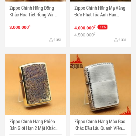
Zippo Chính Hãng Đồng
Zippo Chính Hãng Mạ Vàng
Khắc Họa Tiết Rồng Vằn
Đức Phật Tỏa Ánh Hào
Cùng Mây Bao Quanh Vỏ
Quang Vỏ Dày
đ
Dày
-11%
đ
3.000.000
4.000.000
đ
4.500.000
2.351
2.331
Zippo Chính Hãng Phiên
Zippo Chính Hãng Màu Bạc
Bản Giới Hạn 2 Mặt Khắc
Khắc Đầu Lâu Quanh Viền
Hoa Văn Arabesque Vò Dày
Vỏ Dày Armor Giới Hạn