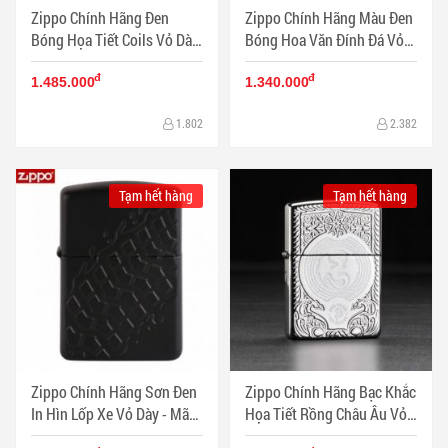
Zippo Chính Hãng Đen
Zippo Chính Hãng Màu Đen
Bóng Họa Tiết Coils Vỏ Dày
Bóng Hoa Văn Đính Đá Vỏ
- Mã SP: ZPC1303
Dày - Mã SP: ZPC1302
đ
đ
1.485.000
1.340.000
1.802
2.382
Tạm hết hàng
Tạm hết hàng
Zippo Chính Hãng Sơn Đen
Zippo Chính Hãng Bạc Khắc
In Hìn Lốp Xe Vỏ Dày - Mã
Họa Tiết Rồng Châu Âu Vỏ
SP: ZPC1301
Dày - Mã SP: ZPC1300