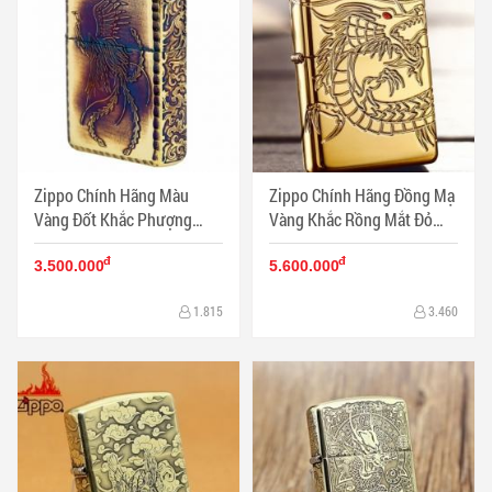
Zippo Chính Hãng Màu
Zippo Chính Hãng Đồng Mạ
Vàng Đốt Khắc Phượng
Vàng Khắc Rồng Mắt Đỏ
Hoàng Cùng Hoa Văn Arab
Tinh Xảo Vỏ Dày Armor
đ
đ
Vỏ Dày Armor
3.500.000
5.600.000
1.815
3.460