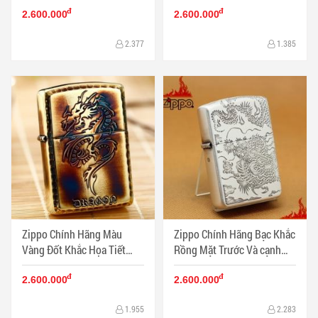
đ
đ
2.600.000
2.600.000
2.377
1.385
Zippo Chính Hãng Màu
Zippo Chính Hãng Bạc Khắc
Vàng Đốt Khắc Họa Tiết
Rồng Mặt Trước Và cạnh
Rồng Vỏ Dày Armor
bên Vỏ Dày Armor
đ
đ
2.600.000
2.600.000
1.955
2.283