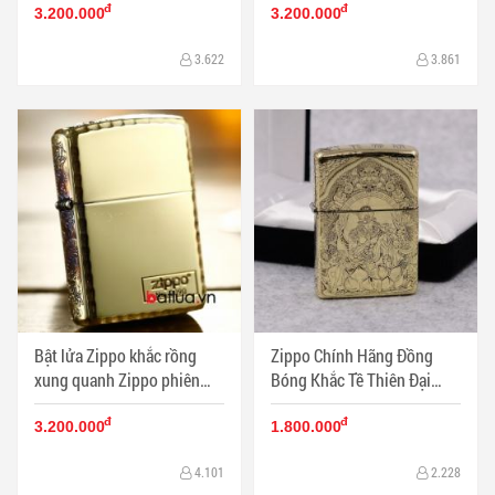
đ
đ
Mã SP: BL03186
BL03181
3.200.000
3.200.000
3.622
3.861
Bật lửa Zippo khắc rồng
Zippo Chính Hãng Đồng
xung quanh Zippo phiên
Bóng Khắc Tề Thiên Đại
bản đông giới hạn - Mã SP:
Thánh Phiên Bản Amor - Mã
đ
đ
BL03180
SP: ZPC1193-169
3.200.000
1.800.000
4.101
2.228