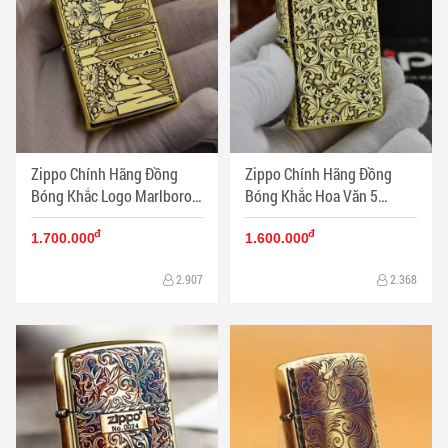
Zippo Chính Hãng Đồng
Zippo Chính Hãng Đồng
Bóng Khắc Logo Marlboro
Bóng Khắc Hoa Văn 5
Phiên Bản Amor - Mã SP:
Arabesque G9 vỏ dày - Mã
đ
đ
ZPC1171-169
SP: ZPC1168-169
1.700.000
1.600.000
2.907
2.368