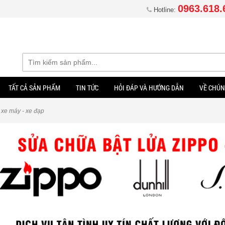
0963.618.
Hotline:
TẤT CẢ SẢN PHẨM
TIN TỨC
HỎI ĐÁP VÀ HƯỚNG DẪN
VỀ CHÚN
 xe máy - xe đạp