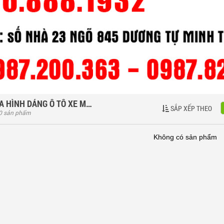
BẬT LỬA HÌNH DÁNG Ô TÔ XE MÁY - XE ĐẠP
SẮP XẾP THEO
 0 sản phẩm
Không có sản phẩm