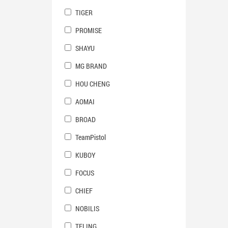
TIGER
PROMISE
SHAYU
MG BRAND
HOU CHENG
AOMAI
BROAD
TeamPistol
KUBOY
FOCUS
CHIEF
NOBILIS
TELING