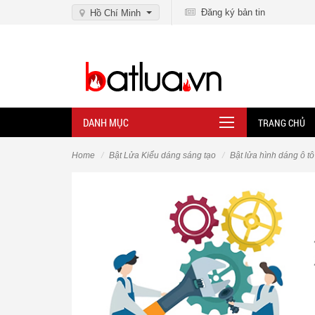
Đăng ký bản tin
Hồ Chí Minh
DANH MỤC
TRANG CHỦ
Home
Bật Lửa Kiểu dáng sáng tạo
Bật lửa hình dáng ô tô