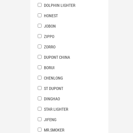
DOLPHIN LIGHTER
HONEST
JOBON
ZIPPO
ZORRO
DUPONT CHINA
BORUI
CHENLONG
ST DUPONT
DINGHAO
STAR LIGHTER
JIFENG
MR.SMOKER