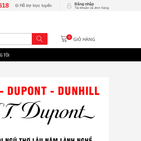
618
Đăng nhập
Hỗ trợ trực tuyến
Tài khoản và đơn hàng
0
GIỎ HÀNG
G TÔI