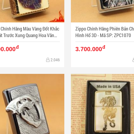
 Chính Hãng Màu Vàng Đốt Khắc
Zippo Chính Hãng Phiên Bản C
t Trước Xung Quang Hoa Văn
Hình Hổ 3D - Mã SP: ZPC1070
Arab Vỏ Dày - Mã SP: ZPC1096
đ
đ
00.000
3.700.000
2.046