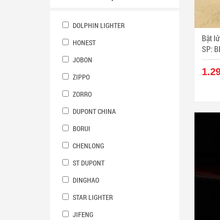
DOLPHIN LIGHTER
Bật lử
HONEST
SP: B
JOBON
1.2
ZIPPO
ZORRO
DUPONT CHINA
BORUI
CHENLONG
ST DUPONT
DINGHAO
STAR LIGHTER
JIFENG