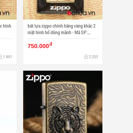
c hình
bât lựa zippo chính hãng vàng khắc 2
mặt hình hổ dũng mãnh - Mã SP:
BL03069
đ
750.000
1.901
2.253