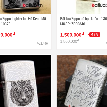
a Zippo Lighter Ice Hổ Đen - Mã
Bật lửa Zippo cổ bạc khắc hổ 30
L10373
Mã SP: ZPC0846
đ
đ
-17%
90.000
1.500.000
đ
1.800.000
2.496