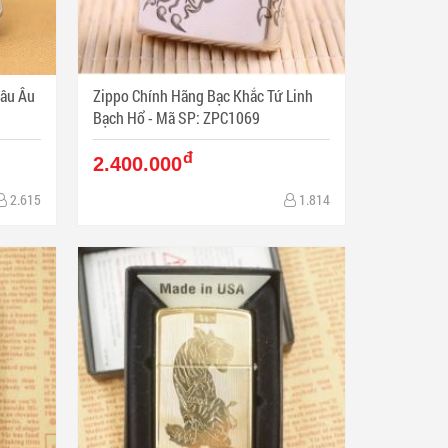
hâu Âu
Zippo Chính Hãng Bạc Khắc Tứ Linh
Bạch Hổ - Mã SP: ZPC1069
đ
2.400.000
2.615
1.814