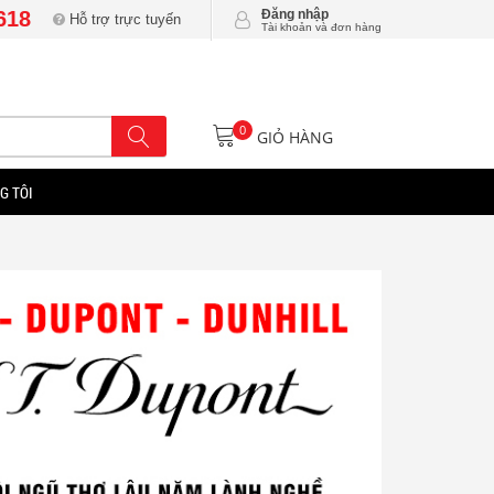
618
Đăng nhập
Hỗ trợ trực tuyến
Tài khoản và đơn hàng
0
GIỎ HÀNG
G TÔI