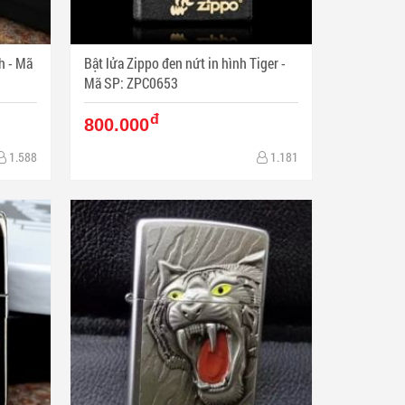
Mã
Bật lửa Zippo đen nứt in hình Tiger -
Mã SP: ZPC0653
đ
800.000
1.588
1.181