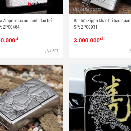
a Zippo khắc nổi hình đầu hổ -
Bật lửa Zippo khắc hổ bao quanh - 
: ZPC0464
SP: ZPC0931
đ
đ
00.000
3.000.000
4.607