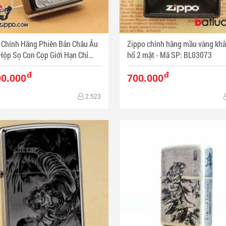
 Chính Hãng Phiên Bản Châu Âu
Zippo chính hãng mầu vàng khắ
Hộp Sọ Con Cọp Giới Hạn Chỉ
hổ 2 mặt - Mã SP: BL03073
777 Mẫu - Mã SP: ZPC1027
đ
đ
00.000
700.000
2.523