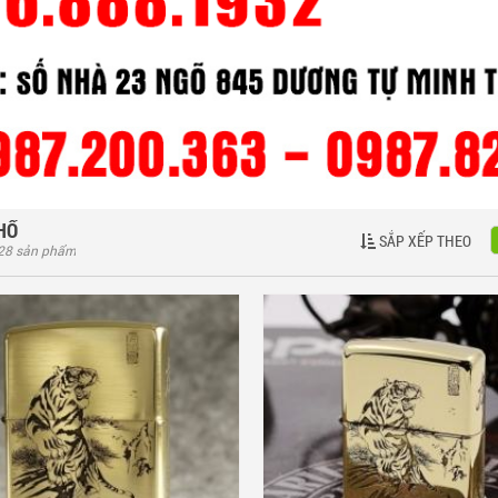
HỔ
SẮP XẾP THEO
 28 sản phẩm