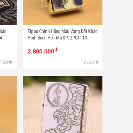
hắc
Zippo Chính Hãng Màu Vàng Đốt Khắc
44
Hình Bạch Hổ - Mã SP: ZPC1113
đ
2.800.000
2.438
2.319