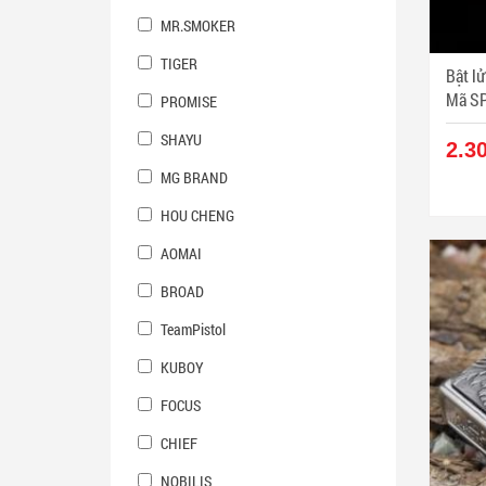
MR.SMOKER
TIGER
Bật lử
Mã SP
PROMISE
SHAYU
2.3
MG BRAND
HOU CHENG
AOMAI
BROAD
TeamPistol
KUBOY
FOCUS
CHIEF
NOBILIS