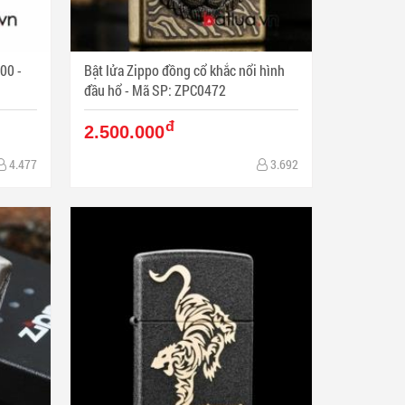
00 -
Bật lửa Zippo đồng cổ khắc nổi hình
đầu hổ - Mã SP: ZPC0472
đ
2.500.000
4.477
3.692