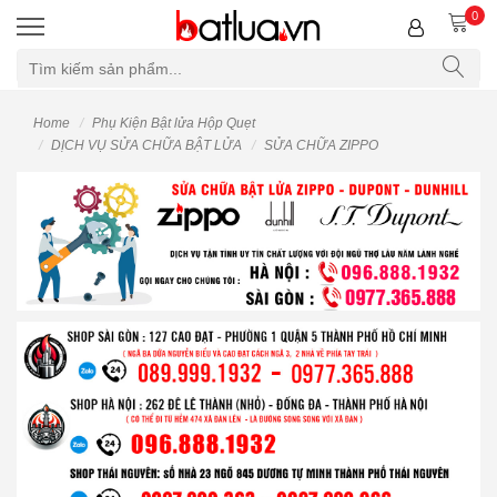
0
Home
Phụ Kiện Bật lửa Hộp Quẹt
DỊCH VỤ SỬA CHỮA BẬT LỬA
SỬA CHỮA ZIPPO