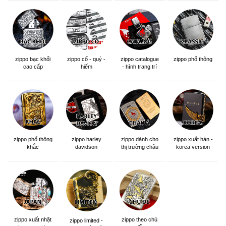
zippo bạc khối
zippo cổ - quý -
zippo catalogue
zippo phổ thông
cao cấp
hiếm
- hình trang trí
zippo phổ thông
zippo dành cho
zippo xuất hàn -
zippo harley
khắc
thị trường châu
korea version
davidson
á khắc siêu đẹp
zippo xuất nhật
zippo theo chủ
zippo limited -