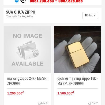
SỬA CHỮA ZIPPO
Bộ lọc
Tìm thấy 6 sản phẩm
mạ vàng zippo 24k - Mã SP:
dịch vụ mạ vàng zippo 18k -
ZPC9999
Mã SP: ZPC99999
đ
đ
1.200.000
1.500.000
6.652
7.662