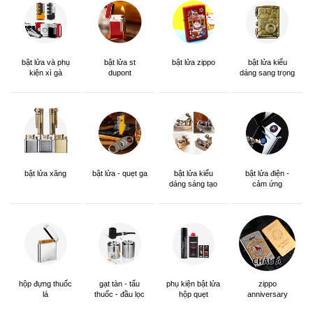
bật lửa và phụ
bật lửa st
bật lửa zippo
bật lửa kiểu
kiện xì gà
dupont
dáng sang trọng
bật lửa xăng
bật lửa - quẹt ga
bật lửa kiểu
bật lửa điện -
dáng sáng tạo
cảm ứng
hộp đựng thuốc
gạt tàn - tẩu
phụ kiện bật lửa
zippo
lá
thuốc - đầu lọc
hộp quẹt
anniversary
edition