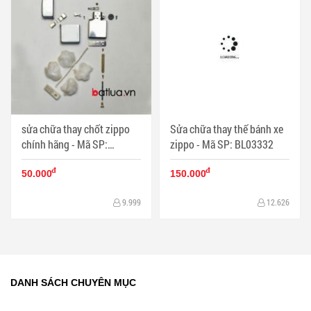
sửa chữa thay chốt zippo
Sửa chữa thay thế bánh xe
chính hãng - Mã SP:
zippo - Mã SP: BL03332
BL03333
đ
đ
50.000
150.000
9.999
12.626
DANH SÁCH CHUYÊN MỤC