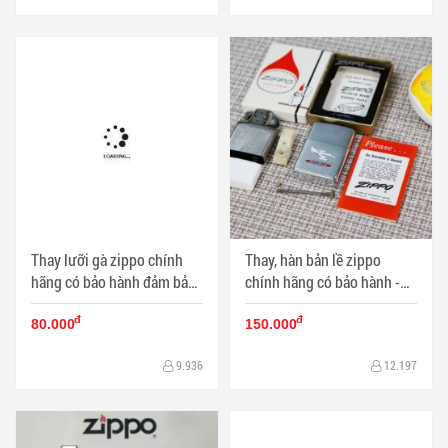
Thay lưỡi gà zippo chính
Thay, hàn bản lề zippo
hãng có bảo hành đảm bảo
chính hãng có bảo hành -
thay xong tiếng kêu sẽ hay
Mã SP: BL03334
đ
đ
hơn - Mã SP: BL03335
80.000
150.000
9.936
12.197