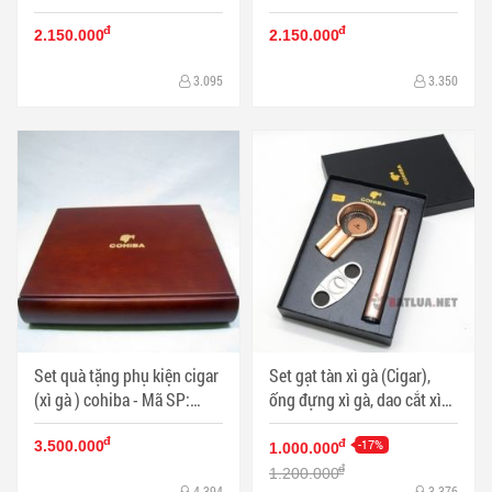
SP: PKXG156V
đ
đ
2.150.000
2.150.000
3.095
3.350
Set quà tặng phụ kiện cigar
Set gạt tàn xì gà (Cigar),
(xì gà ) cohiba - Mã SP:
ống đựng xì gà, dao cắt xì
PKXG143
gà Cohiba Màu Đồng - Mã
đ
SP: PKXG094C
-17%
đ
3.500.000
1.000.000
đ
1.200.000
4.394
3.376