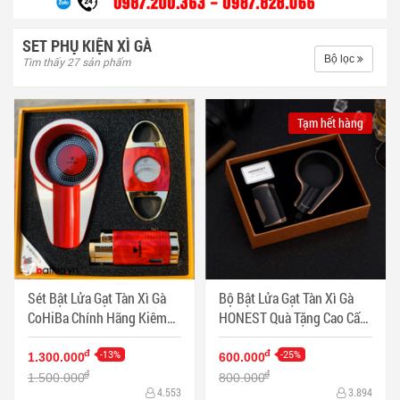
SET PHỤ KIỆN XÌ GÀ
Bộ lọc
Tìm thấy 27 sản phẩm
Tạm hết hàng
Sét Bật Lửa Gạt Tàn Xì Gà
Bộ Bật Lửa Gạt Tàn Xì Gà
CoHiBa Chính Hãng Kiêm
HONEST Quà Tặng Cao Cấp
Đồ Cắt Bằng Thép Không Rỉ
- TA-105 - Mã SP: PKXG420
Cực Bén - Mã SP: PKXG433
-13%
-25%
đ
đ
1.300.000
600.000
đ
đ
1.500.000
800.000
4.553
3.894