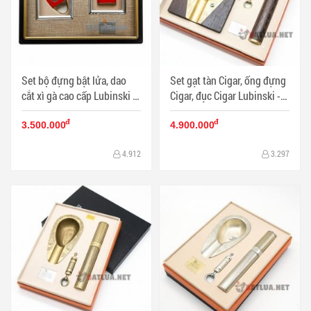
Set bộ đựng bật lửa, dao
Set gạt tàn Cigar, ống đựng
cắt xì gà cao cấp Lubinski -
Cigar, đục Cigar Lubinski -
Mã SP: PKXG183
Mã SP: PKXG160
đ
đ
3.500.000
4.900.000
4.912
3.297