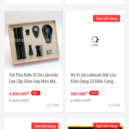
Tạm hết hàng
Sét Phụ Kiện Xì Gà Lubinski
Bộ Xì Gà Lubinski Bật Lửa
Cao Cấp Gồm Sáu Món Màu
Kiểu Dáng Cổ Điển Sang
Đen - Mã SP: PKXG410
Trọng Dao Cắt Hợp Kim
-4%
Không Ghỉ - Mã SP:
-33%
đ
đ
4.800.000
999.000
PKXG399
đ
đ
5.000.000
1.500.000
2.895
2.810
Tạm hết hàng
Tạm hết hàng