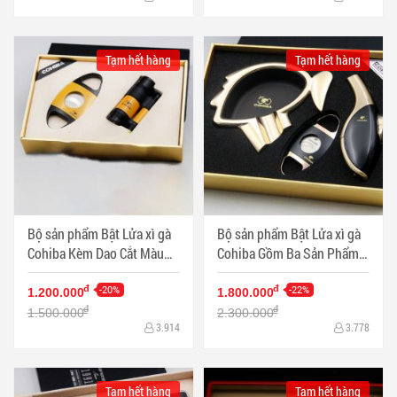
Tạm hết hàng
Tạm hết hàng
Bộ sản phẩm Bật Lửa xì gà
Bộ sản phẩm Bật Lửa xì gà
Cohiba Kèm Dao Cắt Màu
Cohiba Gồm Ba Sản Phẩm
Vàng - Mã SP: PKXG330
Màu Đen - Mã SP: PKXG328
-20%
-22%
đ
đ
1.200.000
1.800.000
đ
đ
1.500.000
2.300.000
3.914
3.778
Tạm hết hàng
Tạm hết hàng