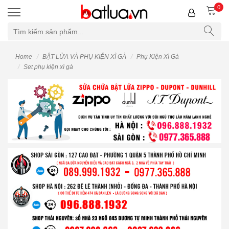
0
Home
BẬT LỬA VÀ PHỤ KIỆN XÌ GÀ
Phụ Kiện Xì Gà
Set phụ kiện xì gà