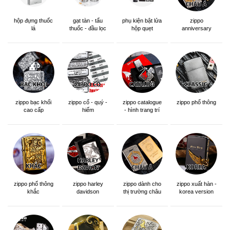
hộp đựng thuốc
gạt tàn - tẩu
phụ kiện bật lửa
zippo
lá
thuốc - đầu lọc
hộp quẹt
anniversary
edition
zippo bạc khối
zippo cổ - quý -
zippo catalogue
zippo phổ thông
cao cấp
hiếm
- hình trang trí
zippo phổ thông
zippo dành cho
zippo xuất hàn -
zippo harley
khắc
thị trường châu
korea version
davidson
á khắc siêu đẹp