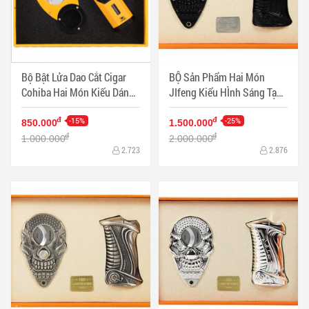
Bộ Bật Lửa Dao Cắt Cigar
BỘ Sản Phẩm Hai Món
Cohiba Hai Món Kiếu Dáng
JIfeng Kiểu HÌnh Sáng Tạo
Sang Trọng Màu Vàng T-61
Sang TRọng Màu Đen - Mã
- Mã SP: PKXG396V
-15%
SP: PKXG356
-25%
đ
đ
850.000
1.500.000
đ
đ
1.000.000
2.000.000
2.723
2.876