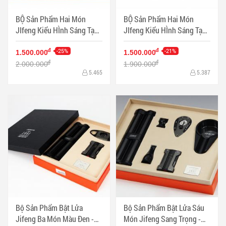
BỘ Sản Phẩm Hai Món
BỘ Sản Phẩm Hai Món
JIfeng Kiểu HÌnh Sáng Tạo
JIfeng Kiểu HÌnh Sáng Tạo
Sang TRọng - Mã SP:
Sang TRọng Màu Bạc - Mã
PKXG355
-25%
SP: PKXG353
-21%
đ
đ
1.500.000
1.500.000
đ
đ
2.000.000
1.900.000
5.465
5.387
Bộ Sản Phẩm Bật Lửa
Bộ Sản Phẩm Bật Lửa Sáu
Jifeng Ba Món Màu Đen -
Món Jifeng Sang Trọng -