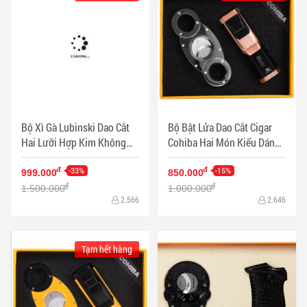
Bộ Xì Gà Lubinski Dao Cắt
Bộ Bật Lửa Dao Cắt Cigar
Hai Lưỡi Hợp Kim Không
Cohiba Hai Món Kiếu Dáng
Ghỉ Bật Lửa Chống Gió - Mã
Sang Trọng Màu Đen T-61 -
SP: PKXG398
-33%
Mã SP: PKXG396D
-15%
đ
đ
999.000
850.000
đ
đ
1.500.000
1.000.000
2.566
2.646
Tạm hết hàng