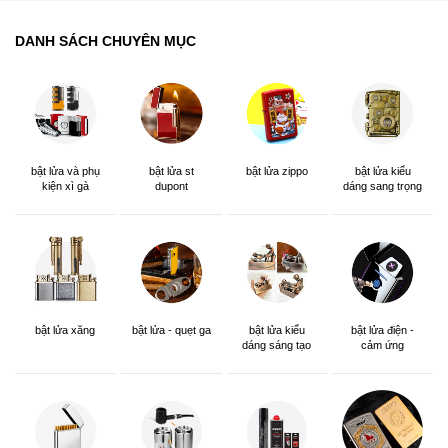
DANH SÁCH CHUYÊN MỤC
bật lửa và phụ
bật lửa st
bật lửa zippo
bật lửa kiểu
kiện xì gà
dupont
dáng sang trọng
bật lửa xăng
bật lửa - quẹt ga
bật lửa kiểu
bật lửa điện -
dáng sáng tạo
cảm ứng