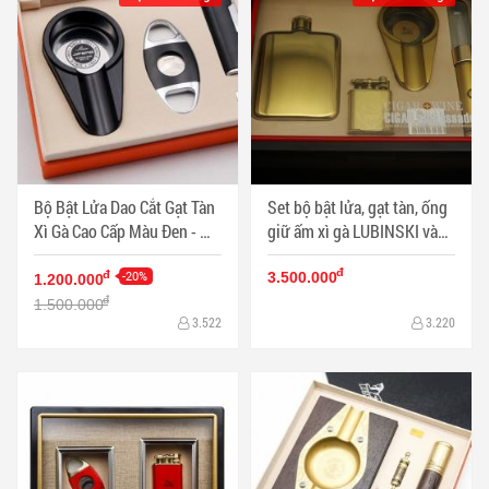
Bộ Bật Lửa Dao Cắt Gạt Tàn
Set bộ bật lửa, gạt tàn, ống
Xì Gà Cao Cấp Màu Đen - Mã
giữ ấm xì gà LUBINSKI vàng
SP: PKXG299-C
sang trọn - Mã SP:
đ
-20%
PKXG185
đ
3.500.000
1.200.000
đ
1.500.000
3.522
3.220