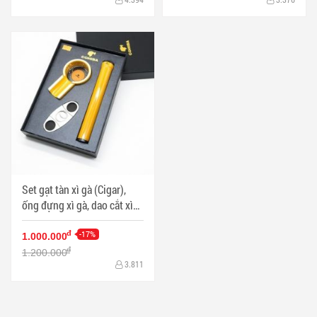
Set gạt tàn xì gà (Cigar),
ống đựng xì gà, dao cắt xì
gà Cohiba Màu vàng - Mã
SP: PKXG094V
-17%
đ
1.000.000
đ
1.200.000
3.811