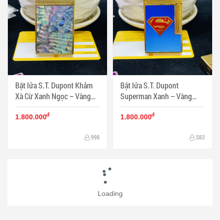
Bật lửa S.T. Dupont Khảm
Bật lửa S.T. Dupont
Xà Cừ Xanh Ngọc – Vàng
Superman Xanh – Vàng
Cao Cấp - Bật lửa Dupont
Sang Trọng - Biểu tượng
đ
đ
phong cách quý ông - Mã
bản lĩnh & đẳng cấp quý
1.800.000
1.800.000
SP: DP0057
ông - Mã SP: DP0056
998
583
Bật Lửa Khò 3 Tia Cohiba
Bật Lửa ST Dupont Sơn Mài
COB 581 Yellow
Chủ Đề Quốc Kỳ Cuba
-44%
-10%
đ
đ
450.000
1.800.000