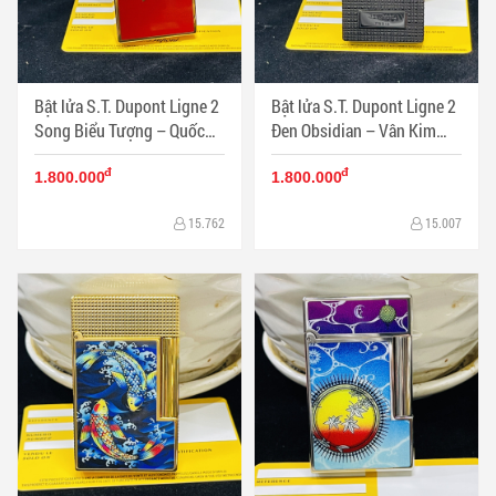
Bật lửa S.T. Dupont Ligne 2
Bật lửa S.T. Dupont Ligne 2
Song Biểu Tượng – Quốc
Đen Obsidian – Vân Kim
Kỳ Việt Nam| Phiên bản
Cương Cổ Điển | Phong
đ
đ
trang trọng sưu tầm - Mã
cách quyền lực tối giản -
1.800.000
1.800.000
SP: DP0067
Mã SP: DP0066
15.762
15.007