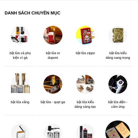
đ
đ
800.000
2.000.000
4.506
14.392
Bật lửa ST Dupont Sơn Mài
Bật lửa ST Dupont sơn mài
Cực Đẹp
đen nắp hoa văn tam giác
-10%
-10%
đ
đ
1.800.000
1.800.000
đ
đ
2.000.000
2.000.000
7.397
13.821
Dupont D48, Bật lửa sơn
Bật lửa ST Dupont Phong
mài nâu đỏ nhũ sáng -
Cách Điệp Viên 007 D188
Ambe.vn
-17%
-10%
đ
đ
1.500.000
1.800.000
đ
đ
1.800.000
2.000.000
9.384
13.331