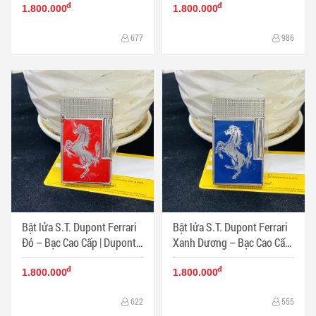
đ
đ
Pháp cho quý ông - Mã SP:
quý ông - Mã SP: DP0062
1.800.000
1.800.000
DP0063
677
986
Bật lửa S.T. Dupont Ferrari
Bật lửa S.T. Dupont Ferrari
Đỏ – Bạc Cao Cấp | Dupont
Xanh Dương – Bạc Cao Cấp
phong cách thể thao kinh
- Dupont phong cách thể
đ
đ
điển - Mã SP: DP0061
thao tinh tế - Mã SP:
1.800.000
1.800.000
DP0060
622
555