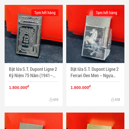
Tạm hết hàng
Tạm hết hàng
Bật lửa S.T. Dupont Ligne 2
Bật lửa S.T. Dupont Ligne 2
Kỷ Niệm 75 Năm (1941–
Ferrari Đen Men – Ngựa
2016) – Art Déco Tân Cổ
Bạc Guilloché - Mã SP:
đ
đ
Điển - Mã SP: DP0083
DP0082
1.800.000
1.800.000
655
638