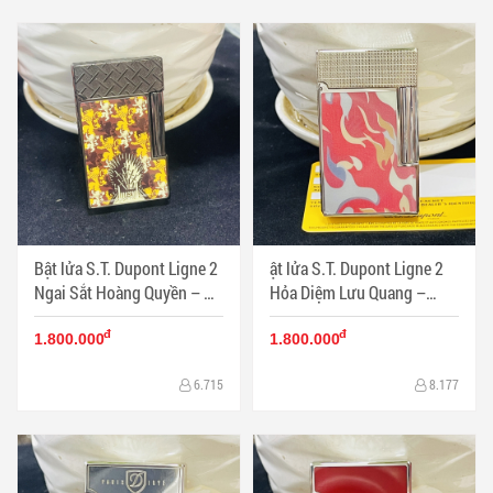
Bật lửa S.T. Dupont Ligne 2
ật lửa S.T. Dupont Ligne 2
Ngai Sắt Hoàng Quyền – Sư
Hỏa Diệm Lưu Quang –
Tử Hộ Vệ | Tuyệt tác men
Song Hỏa Vận Khí | Tuyệt
đ
đ
nghệ thuật Pháp - Mã SP:
tác men nghệ thuật Pháp -
1.800.000
1.800.000
DP0071
Mã SP: DP0070
6.715
8.177