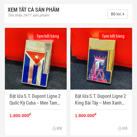
XEM TẤT CẢ SẢN PHẨM
Bộ lọc
Tìm thấy 2477 sản phẩm
Tạm hết hàng
Tạm hết hàng
Bật lửa S.T. Dupont Ligne 2
Bật lửa S.T. Dupont Ligne 2
Quốc Kỳ Cuba – Men Tam
King Bài Tây – Men Xanh
Sắc Tự Do - Mã SP: DP0085
Navy Vỏ Vàng Guilloché -
đ
đ
Mã SP: DP0084
1.800.000
1.800.000
808
695