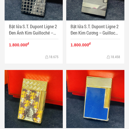
Bật lửa S.T. Dupont Ligne 2
Bật lửa S.T. Dupont Ligne 2
Đen Ánh Kim Guilloché –
Đen Kim Cương – Guilloché
Vân Ô Vuông Cổ Điển - Mã
Kinh Điển - Mã SP: DP0078
đ
đ
SP: DP0079
1.800.000
1.800.000
18.675
18.458