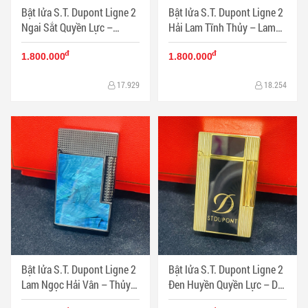
Bật lửa S.T. Dupont Ligne 2
Bật lửa S.T. Dupont Ligne 2
Ngai Sắt Quyền Lực –
Hải Lam Tĩnh Thủy – Lam
Vương Tọa Vô Danh | Nghệ
Ngọc Tụ Khí | Tuyệt tác men
đ
đ
thuật men cao cấp Pháp -
nghệ thuật Pháp - Mã SP:
1.800.000
1.800.000
Mã SP: DP0077
DP0076
17.929
18.254
Bật lửa S.T. Dupont Ligne 2
Bật lửa S.T. Dupont Ligne 2
Lam Ngọc Hải Vân – Thủy
Đen Huyền Quyền Lực – D
Khí Tĩnh Tâm | Men đá xanh
Monogram Hoàng Kim | Tối