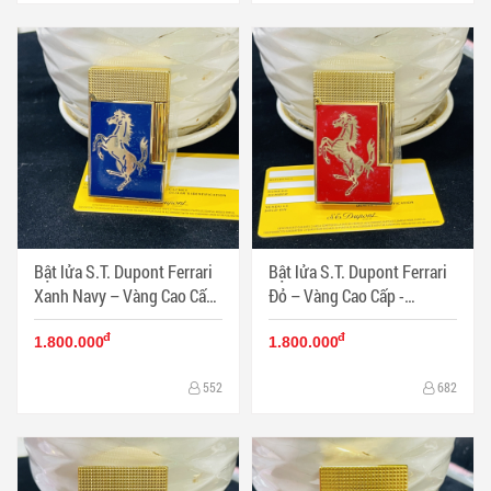
Bật lửa S.T. Dupont Ferrari
Bật lửa S.T. Dupont Ferrari
Xanh Navy – Vàng Cao Cấp
Đỏ – Vàng Cao Cấp -
- Dupont phong cách thể
Dupont phong cách thể
đ
đ
thao sang trọng - Mã SP:
thao quý tộc - Mã SP:
1.800.000
1.800.000
DP0059
DP0058
552
682