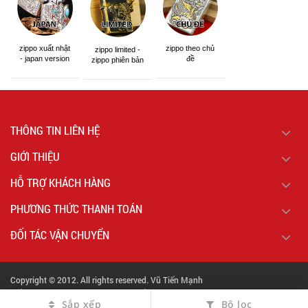
Bản Giới Hạn Chủ Đề Fender
Chân Dung D193
D196
-18%
-18%
đ
đ
1.800.000
1.800.000
đ
đ
2.200.000
2.200.000
1.762
1.649
Set Quà Tặng Bật lửa ST
BẬT LỪA KHÒ COHIBA 169
Dupont bản giới hạn
1 TIA KIỂU DÁNG MỞ NẮP
đ
-17%
đ
600.000
2.500.000
đ
3.000.000
2.949
2.481
Bật Lửa Khò Chính Hãng
Bật Lửa Khò Jobon 1Tia
JOBON 1 Tia Cầm Tay Đầu
Khóa Cố Định Để Bàn
Dài ZB198
JB326
đ
đ
360.000
450.000
Sắp xếp
Bộ lọc