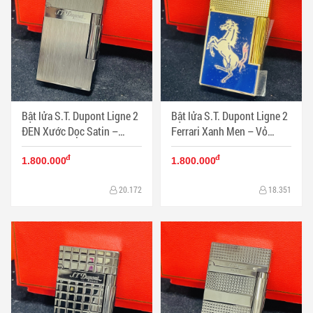
Bật lửa S.T. Dupont Ligne 2
Bật lửa S.T. Dupont Ligne 2
ĐEN Xước Dọc Satin –
Ferrari Xanh Men – Vỏ
Classic Minimal - Mã SP:
Vàng Guilloché - Mã SP:
đ
đ
DP0081
DP0080
1.800.000
1.800.000
20.172
18.351