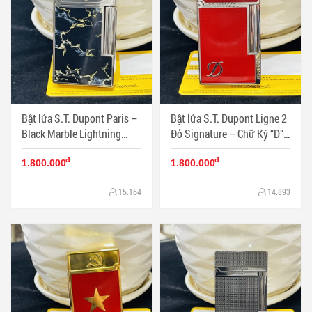
Bật lửa S.T. Dupont Paris –
Bật lửa S.T. Dupont Ligne 2
Black Marble Lightning
Đỏ Signature – Chữ Ký “D”
Edition | Đen đá vân sét ánh
Kinh Điển | Phong cách tinh
đ
đ
kim quyền lực - Mã SP:
gọn chuẩn mực - Mã SP:
1.800.000
1.800.000
DP0069
DP0068
15.164
14.893