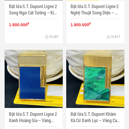
Bật lửa S.T. Dupont Ligne 2
Bật lửa S.T. Dupont Ligne 2
Song Ngư Cát Tường – Kim
Nghệ Thuật Song Diện – Dạ
Ngư Vượt Sóng | Tuyệt tác
Nguyệt & Nhật Luân | Tuyệt
đ
đ
men nghệ thuật Pháp - Mã
tác men Pháp - Mã SP:
1.800.000
1.800.000
SP: DP0065
DP0064
15.397
15.017
Bật lửa S.T. Dupont Ligne 2
Bật lửa S.T. Dupont Khảm
Xanh Hoàng Gia – Vàng
Xà Cừ Xanh Lục – Vàng Cao
Signature | Chuẩn mực
Cấp - Dupont phong cách