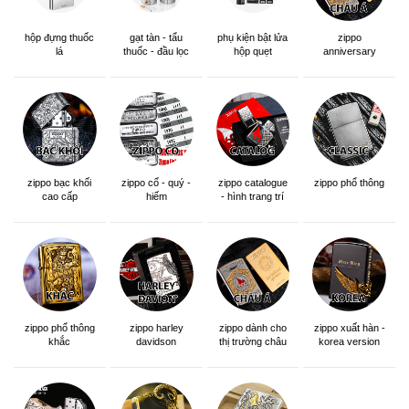
Bật lửa ST Dupont kẻ ô
Dupont Xăng Đá Biểu
vuông mini nổi D229
Tượng 007 DX21
-10%
-10%
đ
đ
1.800.000
1.800.000
đ
đ
2.000.000
2.000.000
14.610
1.336
Bật lửa Dupont sơn mài đen
Bật lửa ST Dupont sơn mài
kẻ dọc khắc chữ Bogie D76
màu đỏ mận viền dọc D167
-10%
-25%
đ
đ
1.800.000
1.500.000
đ
đ
2.000.000
2.000.000
1.323
1.556
Bật lửa ST Dupont Super
Bật Lửa ST Dupont Sơn Mài