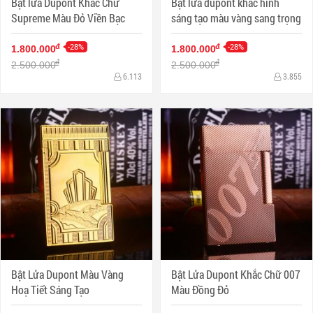
Bật lửa Dupont Khắc Chữ
Bật lửa dupont khắc hình
Supreme Màu Đỏ Viền Bạc
sáng tạo màu vàng sang trọng
-28%
-28%
đ
đ
1.800.000
1.800.000
đ
đ
2.500.000
2.500.000
6.113
3.855
Bật Lửa Dupont Màu Vàng
Bật Lửa Dupont Khắc Chữ 007
Hoạ Tiết Sáng Tạo
Màu Đồng Đỏ