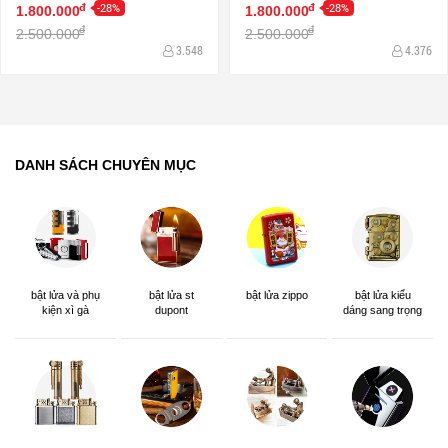
-28%
-28%
đ
đ
1.800.000
1.800.000
đ
đ
2.500.000
2.500.000
3.548
4.376
DANH SÁCH CHUYÊN MỤC
bật lửa và phụ
bật lửa st
bật lửa zippo
bật lửa kiểu
kiện xì gà
dupont
dáng sang trọng