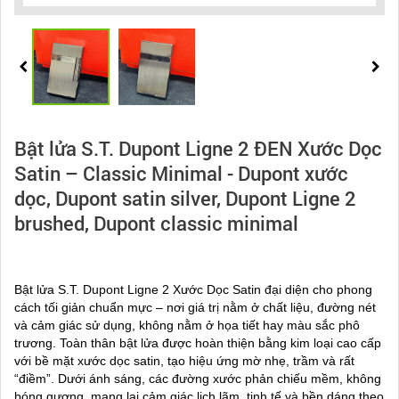
Bật lửa S.T. Dupont Ligne 2 ĐEN Xước Dọc
Satin – Classic Minimal - Dupont xước
dọc, Dupont satin silver, Dupont Ligne 2
brushed, Dupont classic minimal
Bật lửa S.T. Dupont Ligne 2 Xước Dọc Satin đại diện cho phong
cách tối giản chuẩn mực – nơi giá trị nằm ở chất liệu, đường nét
và cảm giác sử dụng, không nằm ở họa tiết hay màu sắc phô
trương. Toàn thân bật lửa được hoàn thiện bằng kim loại cao cấp
với bề mặt xước dọc satin, tạo hiệu ứng mờ nhẹ, trầm và rất
“điềm”. Dưới ánh sáng, các đường xước phản chiếu mềm, không
bóng gương, mang lại cảm giác lịch lãm, tinh tế và bền dáng theo