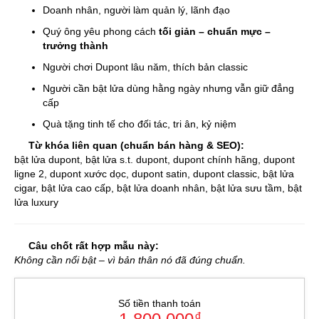
Doanh nhân, người làm quản lý, lãnh đạo
Quý ông yêu phong cách
tối giản – chuẩn mực –
trưởng thành
Người chơi Dupont lâu năm, thích bản classic
Người cần bật lửa dùng hằng ngày nhưng vẫn giữ đẳng
cấp
Quà tặng tinh tế cho đối tác, tri ân, kỷ niệm
Từ khóa liên quan (chuẩn bán hàng & SEO):
bật lửa dupont, bật lửa s.t. dupont, dupont chính hãng, dupont
ligne 2, dupont xước dọc, dupont satin, dupont classic, bật lửa
cigar, bật lửa cao cấp, bật lửa doanh nhân, bật lửa sưu tầm, bật
lửa luxury
Câu chốt rất hợp mẫu này:
Không cần nổi bật – vì bản thân nó đã đúng chuẩn.
Số tiền thanh toán
đ