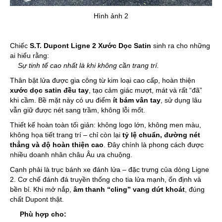
Hình ảnh 2
Chiếc
S.T. Dupont Ligne 2 Xước Dọc Satin
sinh ra cho những
ai hiểu rằng:
Sự tinh tế cao nhất là khi không cần trang trí.
Thân bật lửa được gia công từ kim loại cao cấp, hoàn thiện
xước dọc satin đều tay
, tạo cảm giác mượt, mát và rất “đã”
khi cầm. Bề mặt này có ưu điểm
ít bám vân tay
, sử dụng lâu
vẫn giữ được nét sang trầm, không lỗi mốt.
Thiết kế hoàn toàn tối giản: không logo lớn, không men màu,
không họa tiết trang trí – chỉ còn lại
tỷ lệ chuẩn, đường nét
thẳng và độ hoàn thiện cao
. Đây chính là phong cách được
nhiều doanh nhân châu Âu ưa chuộng.
Cạnh phải là trục bánh xe đánh lửa – đặc trưng của dòng Ligne
2. Cơ chế đánh đá truyền thống cho tia lửa mạnh, ổn định và
bền bỉ. Khi mở nắp,
âm thanh “cling” vang dứt khoát
, đúng
chất Dupont thật.
Phù hợp cho: