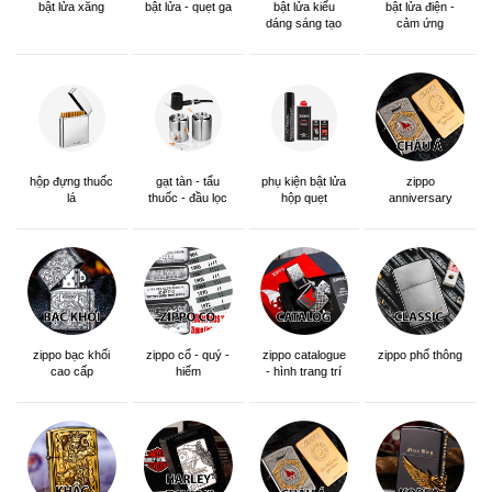
bật lửa xăng
bật lửa - quẹt ga
bật lửa kiểu
bật lửa điện -
dáng sáng tạo
cảm ứng
hộp đựng thuốc
gạt tàn - tẩu
phụ kiện bật lửa
zippo
lá
thuốc - đầu lọc
hộp quẹt
anniversary
edition
zippo bạc khối
zippo cổ - quý -
zippo catalogue
zippo phổ thông
cao cấp
hiếm
- hình trang trí