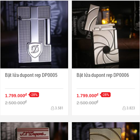
Bật lửa dupont rep DP0005
Bật lửa dupont rep DP0006
-28%
-28%
đ
đ
1.799.000
1.799.000
đ
đ
2.500.000
2.500.000
3.581
3.823