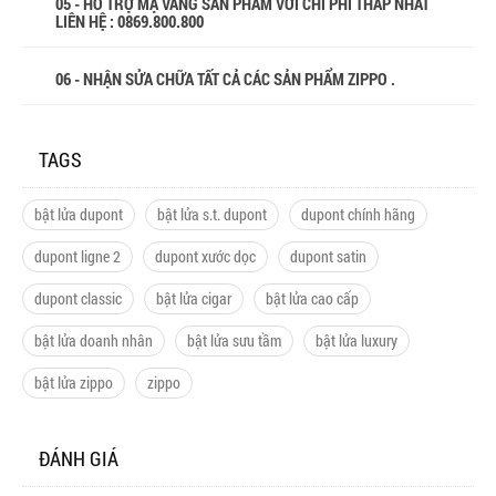
05 - HỖ TRỢ MẠ VÀNG SẢN PHẨM VỚI CHI PHÍ THẤP NHẤT
LIÊN HỆ : 0869.800.800
06 - NHẬN SỬA CHỮA TẤT CẢ CÁC SẢN PHẨM ZIPPO .
TAGS
bật lửa dupont
bật lửa s.t. dupont
dupont chính hãng
dupont ligne 2
dupont xước dọc
dupont satin
dupont classic
bật lửa cigar
bật lửa cao cấp
bật lửa doanh nhân
bật lửa sưu tầm
bật lửa luxury
bật lửa zippo
zippo
ĐÁNH GIÁ