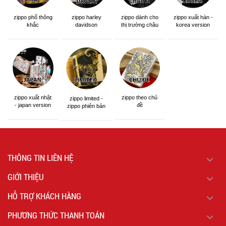
zippo phổ thông
zippo dành cho
zippo xuất hàn -
zippo harley
khắc
thị trường châu
korea version
davidson
á khắc siêu đẹp
zippo xuất nhật
zippo theo chủ
zippo limited -
- japan version
đề
zippo phiên bản
giới hạn
THÔNG TIN LIÊN HỆ
GIỚI THIỆU
HỖ TRỢ KHÁCH HÀNG
PHƯƠNG THỨC THANH TOÁN