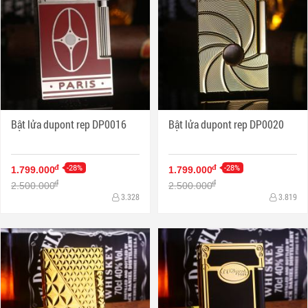
Bật lửa dupont rep DP0016
Bật lửa dupont rep DP0020
-28%
-28%
đ
đ
1.799.000
1.799.000
đ
đ
2.500.000
2.500.000
3.328
3.819