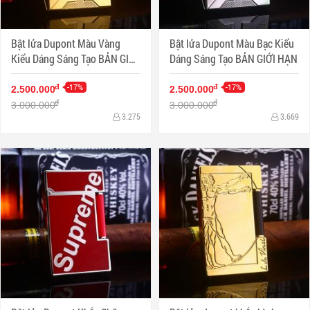
Bật lửa Dupont Màu Vàng
Bật lửa Dupont Màu Bạc Kiểu
Kiểu Dáng Sáng Tạo BẢN GIỚI
Dáng Sáng Tạo BẢN GIỚI HẠN
HẠN
-17%
-17%
đ
đ
2.500.000
2.500.000
đ
đ
3.000.000
3.000.000
3.275
3.669