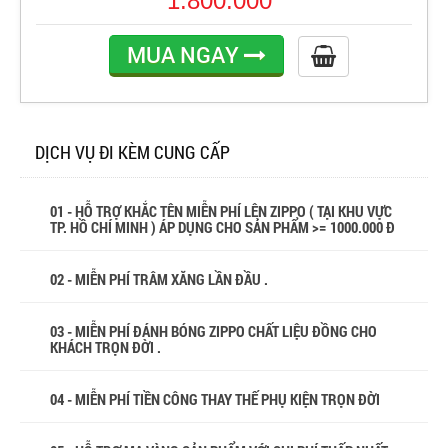
1.800.000
MUA NGAY
DỊCH VỤ ĐI KÈM CUNG CẤP
01 - HỖ TRỢ KHẮC TÊN MIỄN PHÍ LÊN ZIPPO ( TẠI KHU VỰC
TP. HỒ CHÍ MINH ) ÁP DỤNG CHO SẢN PHẨM >= 1000.000 Đ
02 - MIỄN PHÍ TRÂM XĂNG LẦN ĐẦU .
03 - MIỄN PHÍ ĐÁNH BÓNG ZIPPO CHẤT LIỆU ĐỒNG CHO
KHÁCH TRỌN ĐỜI .
04 - MIỄN PHÍ TIỀN CÔNG THAY THẾ PHỤ KIỆN TRỌN ĐỜI