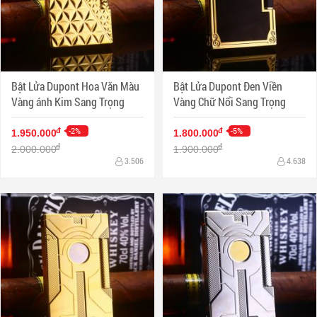
Bật Lửa Dupont Hoa Văn Màu
Bật Lửa Dupont Đen Viền
Vàng ánh Kim Sang Trọng
Vàng Chữ Nổi Sang Trọng
-2%
-5%
đ
đ
1.950.000
1.800.000
đ
đ
2.000.000
1.900.000
3.506
4.638