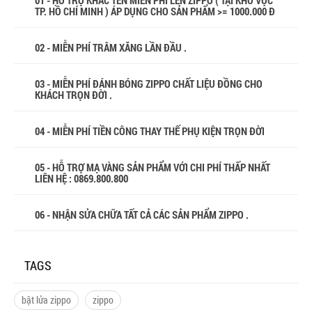
01 - HỖ TRỢ KHẮC TÊN MIỄN PHÍ LÊN ZIPPO ( TẠI KHU VỰC
TP. HỒ CHÍ MINH ) ÁP DỤNG CHO SẢN PHẨM >= 1000.000 Đ
02 - MIỄN PHÍ TRÂM XĂNG LẦN ĐẦU .
03 - MIỄN PHÍ ĐÁNH BÓNG ZIPPO CHẤT LIỆU ĐỒNG CHO
KHÁCH TRỌN ĐỜI .
04 - MIỄN PHÍ TIỀN CÔNG THAY THẾ PHỤ KIỆN TRỌN ĐỜI
05 - HỖ TRỢ MẠ VÀNG SẢN PHẨM VỚI CHI PHÍ THẤP NHẤT
LIÊN HỆ : 0869.800.800
06 - NHẬN SỬA CHỮA TẤT CẢ CÁC SẢN PHẨM ZIPPO .
TAGS
bật lửa zippo
zippo