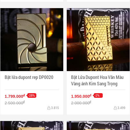
Bật lửa dupont rep DP0020
Bật Lửa Dupont Hoa Văn Màu
Vàng ánh Kim Sang Trọng
-28%
-2%
đ
đ
1.799.000
1.950.000
đ
đ
2.500.000
2.000.000
3.815
3.499