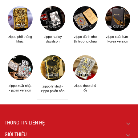
zippo phổ thông
zippo dành cho
zippo xuất hàn -
zippo harley
khắc
thị trường châu
korea version
davidson
á khắc siêu đẹp
zippo xuất nhật
zippo theo chủ
zippo limited -
- japan version
đề
zippo phiên bản
giới hạn
THÔNG TIN LIÊN HỆ
GIỚI THIỆU