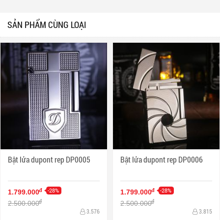
SẢN PHẨM CÙNG LOẠI
Bật lửa dupont rep DP0005
Bật lửa dupont rep DP0006
-28%
-28%
đ
đ
1.799.000
1.799.000
đ
đ
2.500.000
2.500.000
3.576
3.815