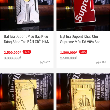
Bật lửa Dupont Màu Bạc Kiểu
Bật lửa Dupont Khắc Chữ
Dáng Sáng Tạo BẢN GIỚI HẠN
Supreme Màu Đỏ Viền Bạc
-17%
-28%
đ
đ
2.500.000
1.800.000
đ
đ
3.000.000
2.500.000
3.662
6.108