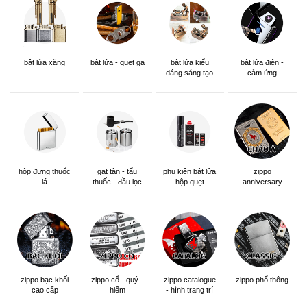
bật lửa xăng
bật lửa - quẹt ga
bật lửa kiểu
bật lửa điện -
dáng sáng tạo
cảm ứng
hộp đựng thuốc
gạt tàn - tẩu
phụ kiện bật lửa
zippo
lá
thuốc - đầu lọc
hộp quẹt
anniversary
edition
zippo bạc khối
zippo cổ - quý -
zippo catalogue
zippo phổ thông
cao cấp
hiếm
- hình trang trí