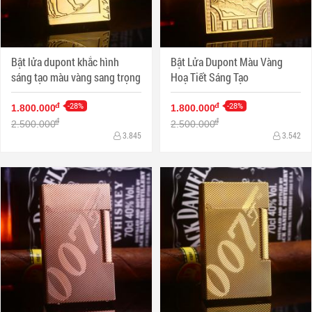
Bật lửa dupont khắc hình
Bật Lửa Dupont Màu Vàng
sáng tạo màu vàng sang trọng
Hoạ Tiết Sáng Tạo
-28%
-28%
đ
đ
1.800.000
1.800.000
đ
đ
2.500.000
2.500.000
3.845
3.542