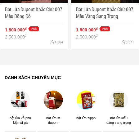
Bật Lửa Dupont Khắc Chữ 007
Bật Lửa Dupont Khắc Chữ 007
Màu Đồng Đỏ
Màu Vàng Sang Trọng
-28%
-28%
đ
đ
1.800.000
1.800.000
đ
đ
2.500.000
2.500.000
4.364
5.571
DANH SÁCH CHUYÊN MỤC
bật lửa và phụ
bật lửa st
bật lửa zippo
bật lửa kiểu
kiện xì gà
dupont
dáng sang trọng