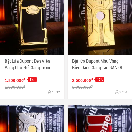
Bật Lửa Dupont Đen Viền
Bật lửa Dupont Màu Vàng
Vàng Chữ Nổi Sang Trọng
Kiểu Dáng Sáng Tạo BẢN GIỚI
HẠN
-5%
-17%
đ
đ
1.800.000
2.500.000
đ
đ
1.900.000
3.000.000
4.632
3.267