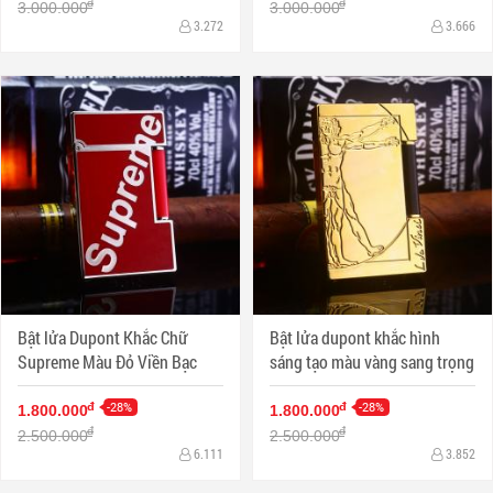
đ
đ
3.000.000
3.000.000
3.272
3.666
Bật lửa Dupont Khắc Chữ
Bật lửa dupont khắc hình
Supreme Màu Đỏ Viền Bạc
sáng tạo màu vàng sang trọng
-28%
-28%
đ
đ
1.800.000
1.800.000
đ
đ
2.500.000
2.500.000
6.111
3.852