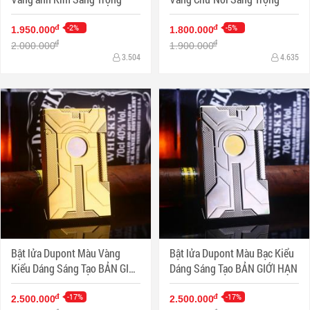
-2%
-5%
đ
đ
1.950.000
1.800.000
đ
đ
2.000.000
1.900.000
3.504
4.635
Bật lửa Dupont Màu Vàng
Bật lửa Dupont Màu Bạc Kiểu
Kiểu Dáng Sáng Tạo BẢN GIỚI
Dáng Sáng Tạo BẢN GIỚI HẠN
HẠN
-17%
-17%
đ
đ
2.500.000
2.500.000