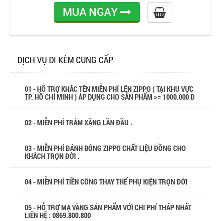
MUA NGAY
DỊCH VỤ ĐI KÈM CUNG CẤP
01 - HỖ TRỢ KHẮC TÊN MIỄN PHÍ LÊN ZIPPO ( TẠI KHU VỰC
TP. HỒ CHÍ MINH ) ÁP DỤNG CHO SẢN PHẨM >= 1000.000 Đ
02 - MIỄN PHÍ TRÂM XĂNG LẦN ĐẦU .
03 - MIỄN PHÍ ĐÁNH BÓNG ZIPPO CHẤT LIỆU ĐỒNG CHO
KHÁCH TRỌN ĐỜI .
04 - MIỄN PHÍ TIỀN CÔNG THAY THẾ PHỤ KIỆN TRỌN ĐỜI
05 - HỖ TRỢ MẠ VÀNG SẢN PHẨM VỚI CHI PHÍ THẤP NHẤT
LIÊN HỆ : 0869.800.800