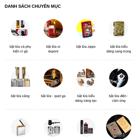
DANH SÁCH CHUYÊN MỤC
bật lửa và phụ
bật lửa st
bật lửa zippo
bật lửa kiểu
kiện xì gà
dupont
dáng sang trọng
bật lửa xăng
bật lửa - quẹt ga
bật lửa kiểu
bật lửa điện -
dáng sáng tạo
cảm ứng