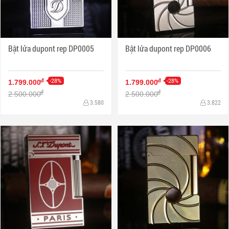
Bật lửa dupont rep DP0005
Bật lửa dupont rep DP0006
-28%
-28%
đ
đ
1.799.000
1.799.000
đ
đ
2.500.000
2.500.000
3.580
3.822