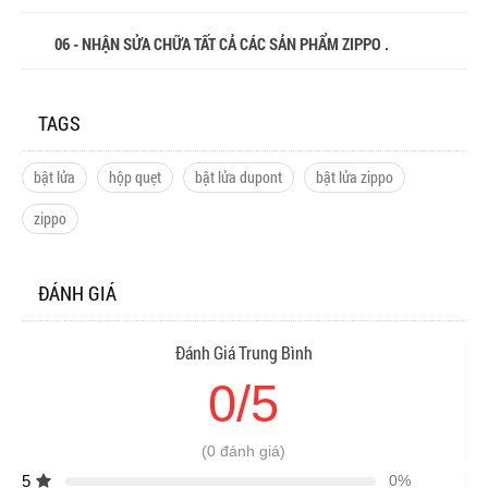
06 - NHẬN SỬA CHỮA TẤT CẢ CÁC SẢN PHẨM ZIPPO .
TAGS
bật lửa
hộp quẹt
bật lửa dupont
bật lửa zippo
zippo
ĐÁNH GIÁ
Đánh Giá Trung Bình
0/5
(0 đánh giá)
5
0%