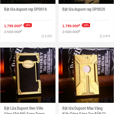
Bật lửa dupont rep DP0016
Bật lửa dupont rep DP0020
-28%
-28%
đ
đ
1.799.000
1.799.000
đ
đ
2.500.000
2.500.000
3.324
3.819
Bật Lửa Dupont Đen Viền
Bật lửa Dupont Màu Vàng
Vàng Chữ Nổi Sang Trọng
Kiểu Dáng Sáng Tạo BẢN GIỚI