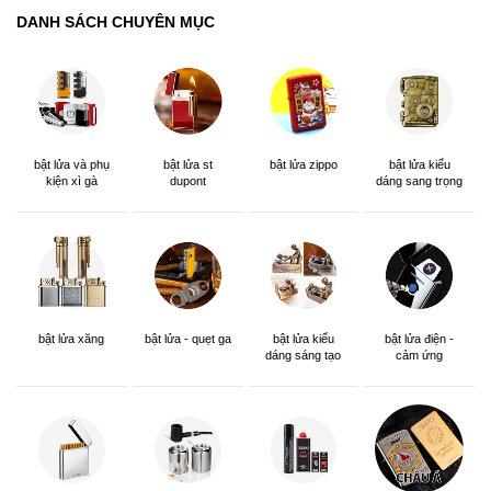
DANH SÁCH CHUYÊN MỤC
bật lửa và phụ
bật lửa st
bật lửa zippo
bật lửa kiểu
kiện xì gà
dupont
dáng sang trọng
bật lửa xăng
bật lửa - quẹt ga
bật lửa kiểu
bật lửa điện -
dáng sáng tạo
cảm ứng