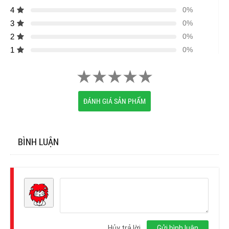
4
0%
3
0%
2
0%
1
0%
ĐÁNH GIÁ SẢN PHẨM
BÌNH LUẬN
Đăng
nhập
Hủy trả lời
Gửi bình luận