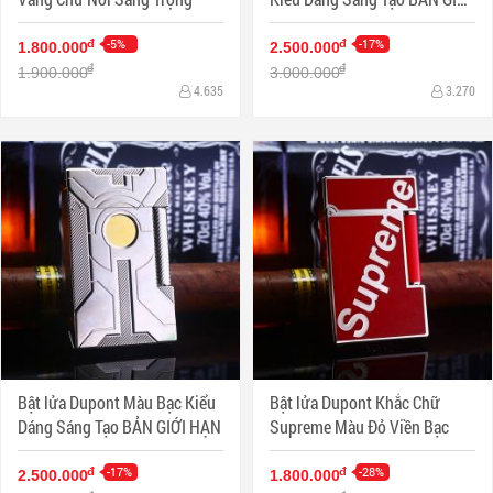
HẠN
-5%
-17%
đ
đ
1.800.000
2.500.000
đ
đ
1.900.000
3.000.000
4.635
3.270
Bật lửa Dupont Màu Bạc Kiểu
Bật lửa Dupont Khắc Chữ
Dáng Sáng Tạo BẢN GIỚI HẠN
Supreme Màu Đỏ Viền Bạc
-17%
-28%
đ
đ
2.500.000
1.800.000