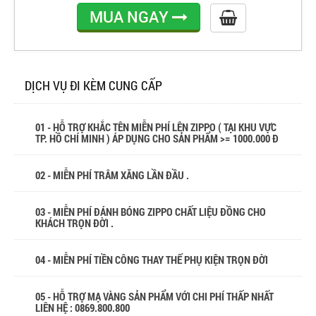
MUA NGAY
DỊCH VỤ ĐI KÈM CUNG CẤP
01 - HỖ TRỢ KHẮC TÊN MIỄN PHÍ LÊN ZIPPO ( TẠI KHU VỰC
TP. HỒ CHÍ MINH ) ÁP DỤNG CHO SẢN PHẨM >= 1000.000 Đ
02 - MIỄN PHÍ TRÂM XĂNG LẦN ĐẦU .
03 - MIỄN PHÍ ĐÁNH BÓNG ZIPPO CHẤT LIỆU ĐỒNG CHO
KHÁCH TRỌN ĐỜI .
04 - MIỄN PHÍ TIỀN CÔNG THAY THẾ PHỤ KIỆN TRỌN ĐỜI
05 - HỖ TRỢ MẠ VÀNG SẢN PHẨM VỚI CHI PHÍ THẤP NHẤT
LIÊN HỆ : 0869.800.800