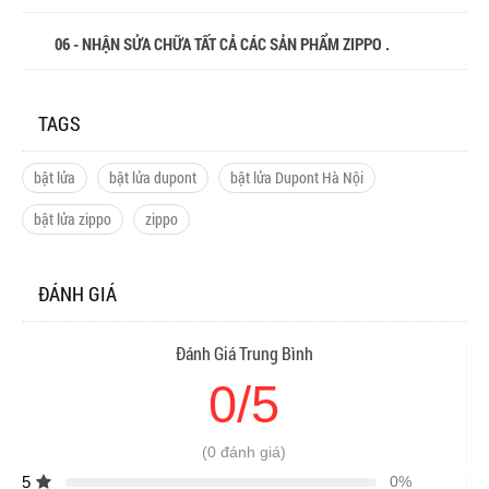
06 - NHẬN SỬA CHỮA TẤT CẢ CÁC SẢN PHẨM ZIPPO .
TAGS
bật lửa
bật lửa dupont
bật lửa Dupont Hà Nội
bật lửa zippo
zippo
ĐÁNH GIÁ
Đánh Giá Trung Bình
0/5
(0 đánh giá)
5
0%