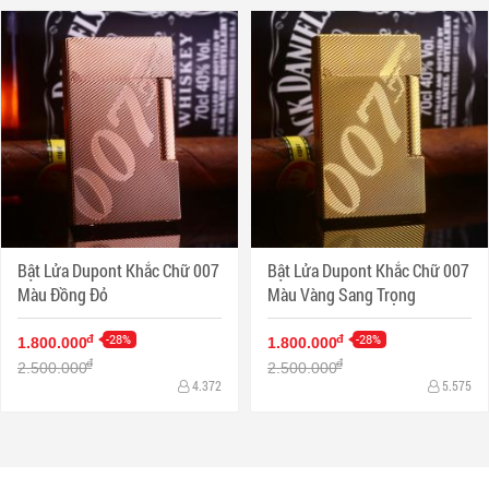
Bật Lửa Dupont Khắc Chữ 007
Bật Lửa Dupont Khắc Chữ 007
Màu Đồng Đỏ
Màu Vàng Sang Trọng
-28%
-28%
đ
đ
1.800.000
1.800.000
đ
đ
2.500.000
2.500.000
4.372
5.575