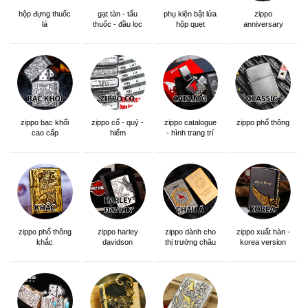
hộp đựng thuốc
gạt tàn - tẩu
phụ kiện bật lửa
zippo
lá
thuốc - đầu lọc
hộp quẹt
anniversary
edition
zippo bạc khối
zippo cổ - quý -
zippo catalogue
zippo phổ thông
cao cấp
hiếm
- hình trang trí
zippo phổ thông
zippo dành cho
zippo xuất hàn -
zippo harley
khắc
thị trường châu
korea version
davidson
á khắc siêu đẹp