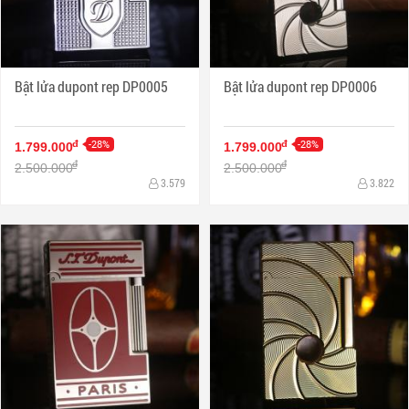
Bật lửa dupont rep DP0005
Bật lửa dupont rep DP0006
-28%
-28%
đ
đ
1.799.000
1.799.000
đ
đ
2.500.000
2.500.000
3.579
3.822