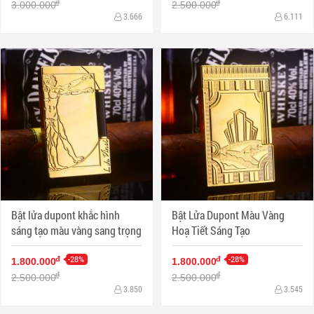
đ
đ
3.000.000
2.500.000
3.666
6.111
Bật lửa dupont khắc hình
Bật Lửa Dupont Màu Vàng
sáng tạo màu vàng sang trọng
Hoạ Tiết Sáng Tạo
-28%
-28%
đ
đ
1.800.000
1.800.000
đ
đ
2.500.000
2.500.000
3.850
3.545