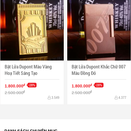
Bật Lửa Dupont Màu Vàng
Bật Lửa Dupont Khắc Chữ 007
Hoạ Tiết Sáng Tạo
Màu Đồng Đỏ
-28%
-28%
đ
đ
1.800.000
1.800.000
đ
đ
2.500.000
2.500.000
3.549
4.377