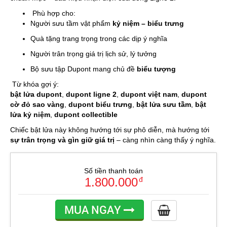
Phù hợp cho:
Người sưu tầm vật phẩm
kỷ niệm – biểu trưng
Quà tặng trang trọng trong các dịp ý nghĩa
Người trân trọng giá trị lịch sử, lý tưởng
Bộ sưu tập Dupont mang chủ đề
biểu tượng
Từ khóa gợi ý:
bật lửa dupont
,
dupont ligne 2
,
dupont việt nam
,
dupont
cờ đỏ sao vàng
,
dupont biểu trưng
,
bật lửa sưu tầm
,
bật
lửa kỷ niệm
,
dupont collectible
Chiếc bật lửa này không hướng tới sự phô diễn, mà hướng tới
sự trân trọng và gìn giữ giá trị
– càng nhìn càng thấy ý nghĩa.
Số tiền thanh toán
1.800.000
đ
MUA NGAY