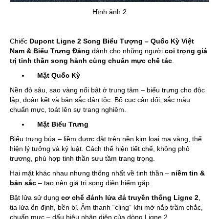
Hình ảnh 2
Chiếc
Dupont Ligne 2 Song Biểu Tượng – Quốc Kỳ Việt
Nam & Biểu Trưng Đảng
dành cho những người
coi trọng giá
trị tinh thần song hành cùng chuẩn mực chế tác
.
Mặt Quốc Kỳ
Nền đỏ sâu, sao vàng nổi bật ở trung tâm – biểu trưng cho độc
lập, đoàn kết và bản sắc dân tộc. Bố cục cân đối, sắc màu
chuẩn mực, toát lên sự trang nghiêm.
Mặt Biểu Trưng
Biểu trưng búa – liềm được đặt trên nền kim loại mạ vàng, thể
hiện lý tưởng và kỷ luật. Cách thể hiện tiết chế, không phô
trương, phù hợp tinh thần sưu tầm trang trọng.
Hai mặt khác nhau nhưng thống nhất về tinh thần –
niềm tin &
bản sắc
– tạo nên giá trị song diện hiếm gặp.
Bật lửa sử dụng
cơ chế đánh lửa đá truyền thống Ligne 2
,
tia lửa ổn định, bền bỉ. Âm thanh “cling” khi mở nắp trầm chắc,
chuẩn mực – dấu hiệu nhận diện của dòng Ligne 2.