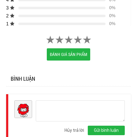
3
0%
2
0%
1
0%
ĐÁNH GIÁ SẢN PHẨM
BÌNH LUẬN
Đăng
nhập
Hủy trả lời
Gửi bình luận