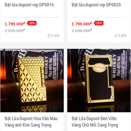
Bật lửa dupont rep DP0016
Bật lửa dupont rep DP0020
-28%
-28%
đ
đ
1.799.000
1.799.000
đ
đ
2.500.000
2.500.000
3.329
3.820
Bật Lửa Dupont Hoa Văn Màu
Bật Lửa Dupont Đen Viền
Vàng ánh Kim Sang Trọng
Vàng Chữ Nổi Sang Trọng