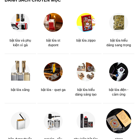
DANH SÁCH CHUYÊN MỤC
bật lửa và phụ
bật lửa st
bật lửa zippo
bật lửa kiểu
kiện xì gà
dupont
dáng sang trọng
bật lửa xăng
bật lửa - quẹt ga
bật lửa kiểu
bật lửa điện -
dáng sáng tạo
cảm ứng
hộp đựng thuốc
gạt tàn - tẩu
phụ kiện bật lửa
zippo