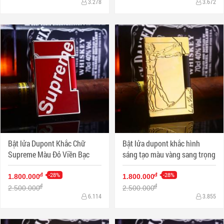
3.278
3.672
Bật lửa Dupont Khắc Chữ
Bật lửa dupont khắc hình
Supreme Màu Đỏ Viền Bạc
sáng tạo màu vàng sang trọng
-28%
-28%
đ
đ
1.800.000
1.800.000
đ
đ
2.500.000
2.500.000
6.114
3.855