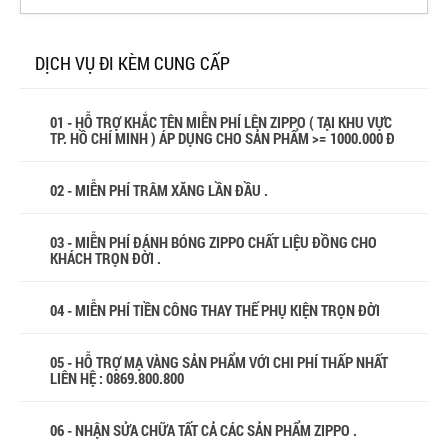
DỊCH VỤ ĐI KÈM CUNG CẤP
01 - HỖ TRỢ KHẮC TÊN MIỄN PHÍ LÊN ZIPPO ( TẠI KHU VỰC
TP. HỒ CHÍ MINH ) ÁP DỤNG CHO SẢN PHẨM >= 1000.000 Đ
02 - MIỄN PHÍ TRÂM XĂNG LẦN ĐẦU .
03 - MIỄN PHÍ ĐÁNH BÓNG ZIPPO CHẤT LIỆU ĐỒNG CHO
KHÁCH TRỌN ĐỜI .
04 - MIỄN PHÍ TIỀN CÔNG THAY THẾ PHỤ KIỆN TRỌN ĐỜI
05 - HỖ TRỢ MẠ VÀNG SẢN PHẨM VỚI CHI PHÍ THẤP NHẤT
LIÊN HỆ : 0869.800.800
06 - NHẬN SỬA CHỮA TẤT CẢ CÁC SẢN PHẨM ZIPPO .