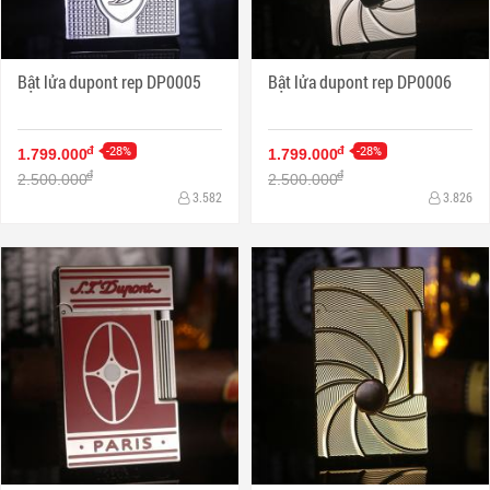
Bật lửa dupont rep DP0005
Bật lửa dupont rep DP0006
-28%
-28%
đ
đ
1.799.000
1.799.000
đ
đ
2.500.000
2.500.000
3.582
3.826