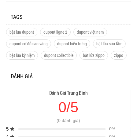
TAGS
bật lửa dupont
dupont ligne 2
dupont việt nam
dupont cờ đỏ sao vàng
dupont biểu trưng
bật lửa sưu tầm
bật lửa kỷ niệm
dupont collectible
bật lửa zippo
zippo
ĐÁNH GIÁ
Đánh Giá Trung Bình
0/5
(0 đánh giá)
5
0%
4
0%