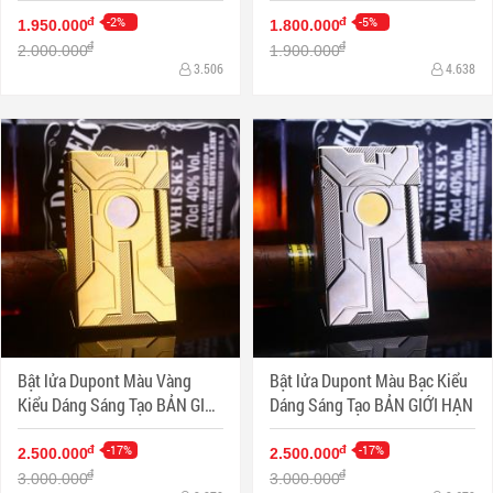
-2%
-5%
đ
đ
1.950.000
1.800.000
đ
đ
2.000.000
1.900.000
3.506
4.638
Bật lửa Dupont Màu Vàng
Bật lửa Dupont Màu Bạc Kiểu
Kiểu Dáng Sáng Tạo BẢN GIỚI
Dáng Sáng Tạo BẢN GIỚI HẠN
HẠN
-17%
-17%
đ
đ
2.500.000
2.500.000
đ
đ
3.000.000
3.000.000