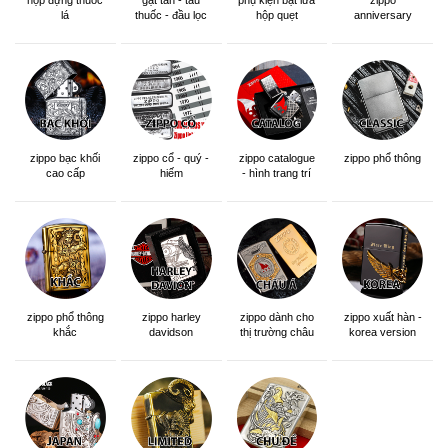
lá
thuốc - đầu lọc
hộp quẹt
anniversary
edition
zippo bạc khối
zippo cổ - quý -
zippo catalogue
zippo phổ thông
cao cấp
hiếm
- hình trang trí
zippo phổ thông
zippo dành cho
zippo xuất hàn -
zippo harley
khắc
thị trường châu
korea version
davidson
á khắc siêu đẹp