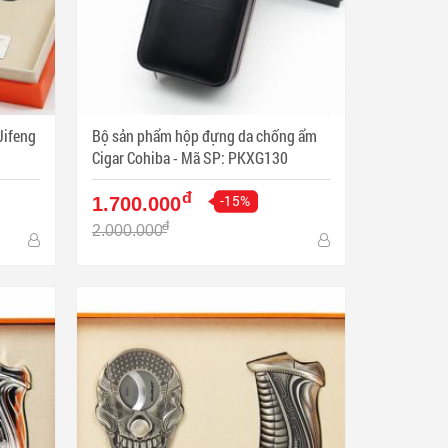
Jifeng
Bộ sản phẩm hộp đựng da chống ẩm
Cigar Cohiba - Mã SP: PKXG130
đ
-15%
1.700.000
đ
2.000.000