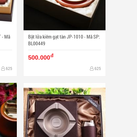
Mã
Bật lửa kiêm gạt tàn JP-1010 - Mã SP:
BL00449
đ
500.000
625
625