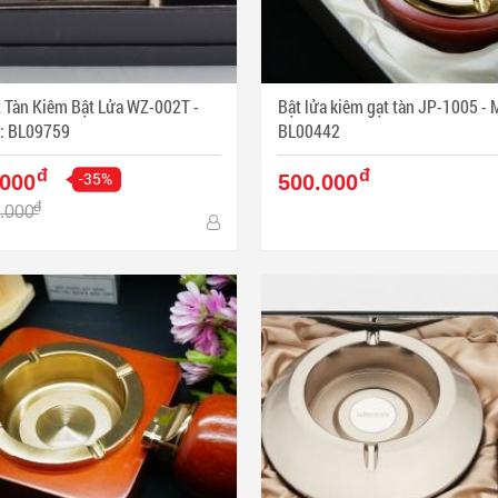
 Tàn Kiêm Bật Lửa WZ-002T -
Bật lửa kiêm gạt tàn JP-1005 - Mã SP:
: BL09759
BL00442
đ
đ
-35%
.000
500.000
đ
.000