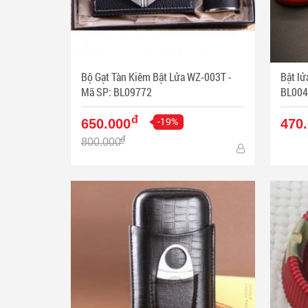
Bộ Gạt Tàn Kiêm Bật Lửa WZ-003T -
Bật lửa 
Mã SP: BL09772
BL004
đ
-19%
650.000
470
đ
800.000