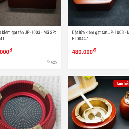
kiêm gạt tàn JP-1003 - Mã SP:
Bật lửa kiêm gạt tàn JP-1008 - Mã SP:
41
BL00447
đ
đ
.000
480.000
625
Tạm hết