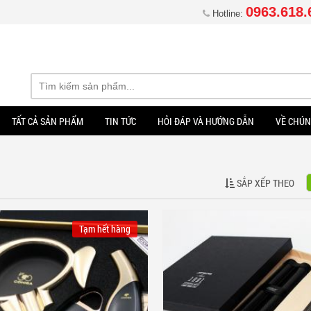
0963.618.
Hotline:
TẤT CẢ SẢN PHẨM
TIN TỨC
HỎI ĐÁP VÀ HƯỚNG DẪN
VỀ CHÚN
SẮP XẾP THEO
Tạm hết hàng