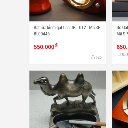
Bật lửa kiêm gạt t àn JP-1012 - Mã SP:
Bộ Gạt
BL00446
Mã SP
đ
550.000
650
1.000
625