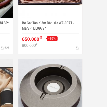
Bộ Gạt Tàn Kiêm Bật Lửa WZ-007T -
Mã SP: BL09774
đ
-19%
650.000
đ
800.000
625