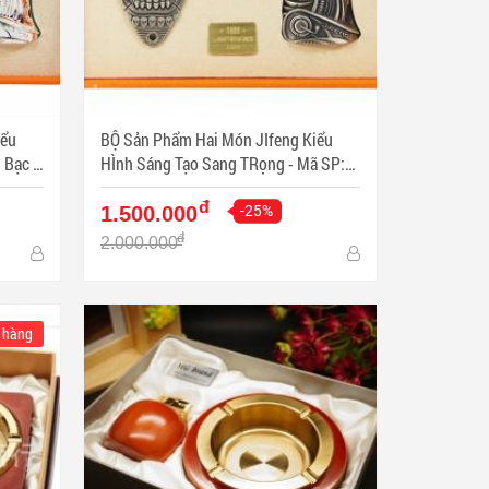
iểu
BỘ Sản Phẩm Hai Món JIfeng Kiểu
Bạc -
HÌnh Sáng Tạo Sang TRọng - Mã SP:
PKXG355
đ
-25%
1.500.000
đ
2.000.000
 hàng