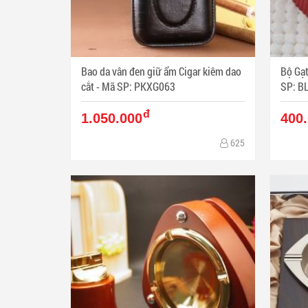
Bao da vân đen giữ ẩm Cigar kiêm dao
Bộ Gạt
cắt - Mã SP: PKXG063
SP: B
đ
1.050.000
400
625