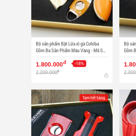
Bộ sản phẩm Bật Lửa xì gà Cohiba
Bộ sản
Gồm Ba Sản Phẩm Màu Vàng - Mã SP:
Gồm Ba 
PKXG326
PKXG
đ
-18%
1.800.000
1.80
đ
2.200.000
2.300
Tạm hết hàng