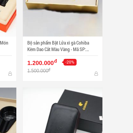
a Món
Bộ sản phẩm Bật Lửa xì gà Cohiba
Kèm Dao Cắt Màu Vàng - Mã SP:
PKXG330
đ
-20%
1.200.000
đ
1.500.000