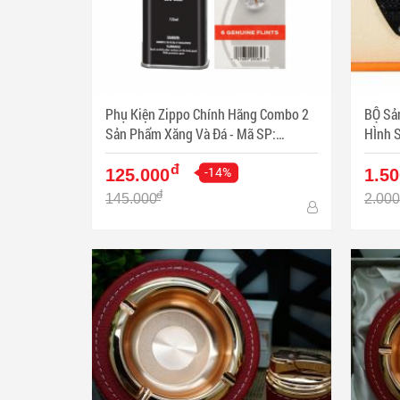
Phụ Kiện Zippo Chính Hãng Combo 2
BỘ Sả
Sản Phẩm Xăng Và Đá - Mã SP:
HÌnh 
ZPC3338
Mã SP
đ
-14%
125.000
1.50
đ
145.000
2.000