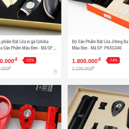
 phẩm Bật Lửa xì gà Cohiba
Bộ Sản Phẩm Bật Lửa Jifeng B
Sản Phẩm Màu Đen - Mã SP:
Màu Đen - Mã SP: PKXG340
328
đ
đ
-22%
-14%
0.000
1.800.000
đ
đ
.000
2.100.000