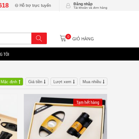
618
Đăng nhập
Hỗ trợ trực tuyến
Tài khoản và đơn hàng
0
GIỎ HÀNG
G TÔI
Mặc định
Giá tiền
Lượt xem
Mua nhiều
Tạm hết hàng