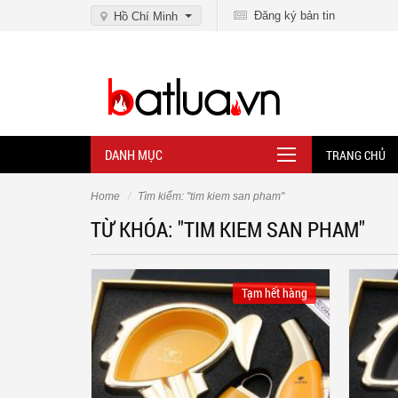
Đăng ký bản tin
Hồ Chí Minh
DANH MỤC
TRANG CHỦ
Home
Tìm kiếm: "tim kiem san pham"
TỪ KHÓA: "TIM KIEM SAN PHAM"
Tạm hết hàng