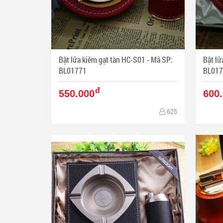
Bật lửa kiêm gạt tàn HC-S01 - Mã SP:
Bật lửa 
BL01771
BL017
đ
550.000
600
625