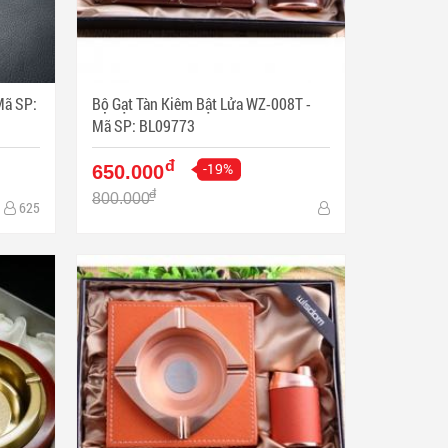
Bộ Gạt Tàn Kiêm Bật Lửa WZ-008T -
Mã SP: BL09773
đ
-19%
650.000
đ
800.000
625