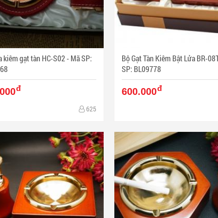
kiêm gạt tàn HC-S02 - Mã SP:
Bộ Gạt Tàn Kiêm Bật Lửa BR-08T - 
68
SP: BL09778
đ
đ
.000
600.000
625