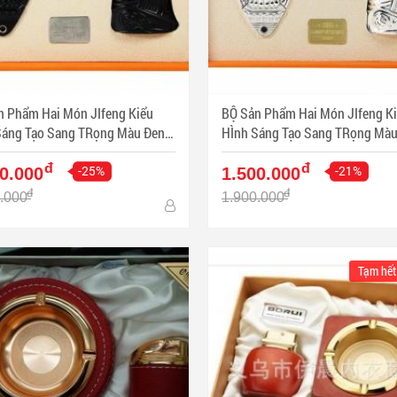
n Phẩm Hai Món JIfeng Kiểu
BỘ Sản Phẩm Hai Món JIfeng K
Sáng Tạo Sang TRọng Màu Đen -
HÌnh Sáng Tạo Sang TRọng Màu 
: PKXG356
Mã SP: PKXG353
đ
đ
-25%
-21%
0.000
1.500.000
đ
đ
.000
1.900.000
Tạm hết