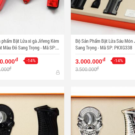
 phẩm Bật Lửa xì gà Jifeng Kèm
Bộ Sản Phẩm Bật Lửa Sáu Món 
ng Trọng - Mã SP:
Sang Trọng - Mã SP: PKXG338
331
đ
đ
-14%
-14%
0.000
3.000.000
đ
đ
.000
3.500.000