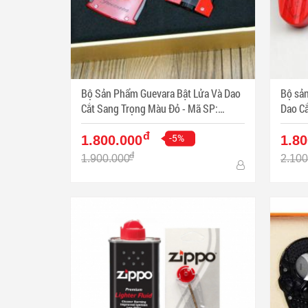
Bộ Sản Phẩm Guevara Bật Lửa Và Dao
Bộ sản
Cắt Sang Trọng Màu Đỏ - Mã SP:
Dao Cắt Màu Đỏ Sa
PKXG336
PKXG
đ
-5%
1.800.000
1.80
đ
1.900.000
2.100