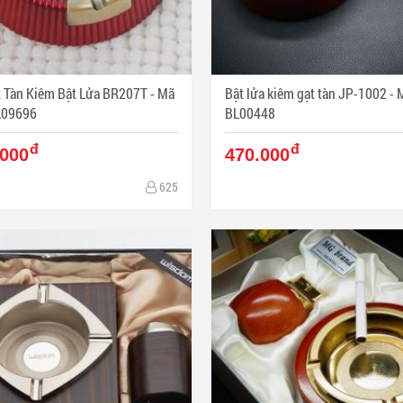
 Tàn Kiêm Bật Lửa BR207T - Mã
Bật lửa kiêm gạt tàn JP-1002 - Mã SP:
L09696
BL00448
đ
đ
.000
470.000
625