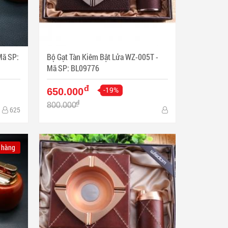
Bộ Gạt Tàn Kiêm Bật Lửa WZ-005T -
Mã SP: BL09776
đ
-19%
650.000
đ
800.000
625
 hàng