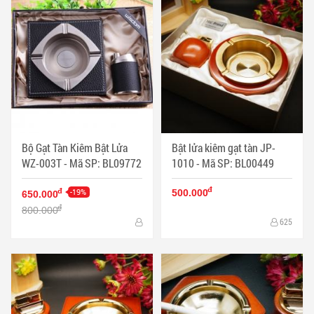
Bộ Gạt Tàn Kiêm Bật Lửa
Bật lửa kiêm gạt tàn JP-
WZ-003T - Mã SP: BL09772
1010 - Mã SP: BL00449
đ
-19%
đ
500.000
650.000
đ
800.000
625