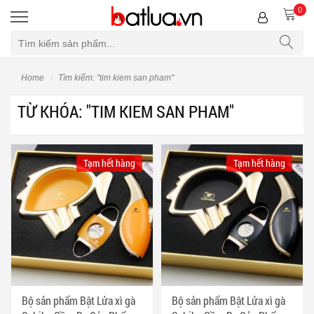
0
Bộ lọc
Home
Tìm kiếm: "tim kiem san pham"
TỪ KHÓA: "TIM KIEM SAN PHAM"
Tạm hết hàng
Tạm hết hàng
Bộ sản phẩm Bật Lửa xì gà
Bộ sản phẩm Bật Lửa xì gà