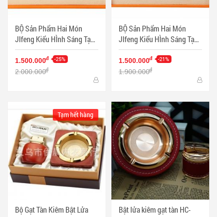
BỘ Sản Phẩm Hai Món
BỘ Sản Phẩm Hai Món
JIfeng Kiểu HÌnh Sáng Tạo
JIfeng Kiểu HÌnh Sáng Tạo
Sang TRọng Màu Đen - Mã
Sang TRọng Màu Bạc - Mã
SP: PKXG356
-25%
SP: PKXG353
-21%
đ
đ
1.500.000
1.500.000
đ
đ
2.000.000
1.900.000
Tạm hết hàng
Bộ Gạt Tàn Kiêm Bật Lửa
Bật lửa kiêm gạt tàn HC-