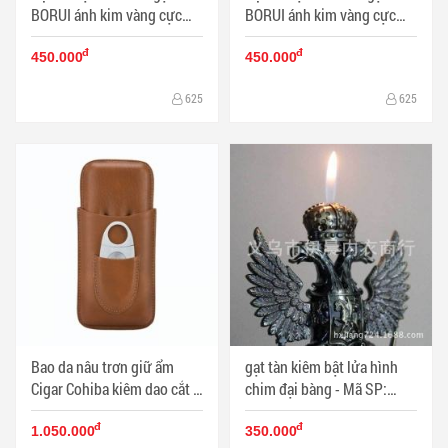
BORUI ánh kim vàng cực
BORUI ánh kim vàng cực
đẹp BR-05T MS77 007 - Mã
đẹp BR-02T MS77 011 - Mã
đ
đ
SP: BL00476
SP: BL00471
450.000
450.000
625
625
Bao da nâu trơn giữ ẩm
gạt tàn kiêm bật lửa hình
Cigar Cohiba kiêm dao cắt -
chim đại bàng - Mã SP:
Mã SP: PKXG061
BL09827
đ
đ
1.050.000
350.000