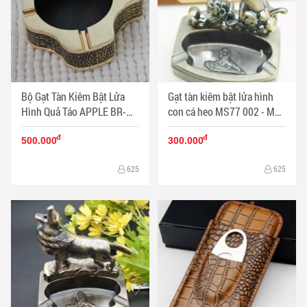
Bộ Gạt Tàn Kiêm Bật Lửa
Gạt tàn kiêm bật lửa hình
Hình Quả Táo APPLE BR-
con cá heo MS77 002 - Mã
20T - Mã SP: BL09699
SP: BL00483
đ
đ
500.000
300.000
625
625