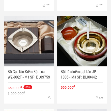
625
625
Bộ Gạt Tàn Kiêm Bật Lửa
Bật lửa kiêm gạt tàn JP-
WZ-002T - Mã SP: BL09759
1005 - Mã SP: BL00442
đ
-35%
đ
500.000
650.000
đ
1.000.000
625