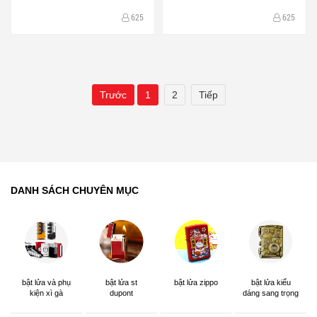
625
625
Trước
1
2
Tiếp
DANH SÁCH CHUYÊN MỤC
bật lửa và phụ
bật lửa st
bật lửa zippo
bật lửa kiểu
kiện xì gà
dupont
dáng sang trọng