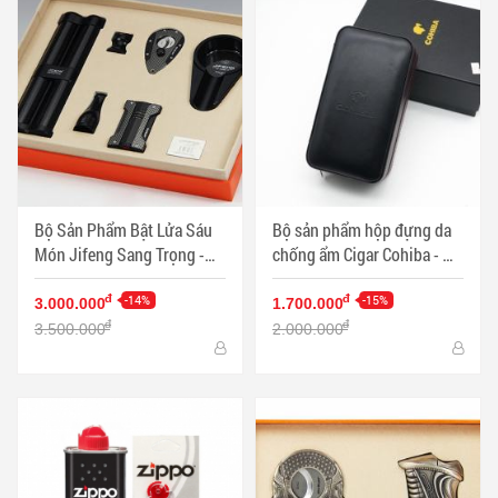
Bộ Sản Phẩm Bật Lửa Sáu
Bộ sản phẩm hộp đựng da
Món Jifeng Sang Trọng -
chống ẩm Cigar Cohiba - Mã
Mã SP: PKXG338
SP: PKXG130
-14%
-15%
đ
đ
3.000.000
1.700.000
đ
đ
3.500.000
2.000.000