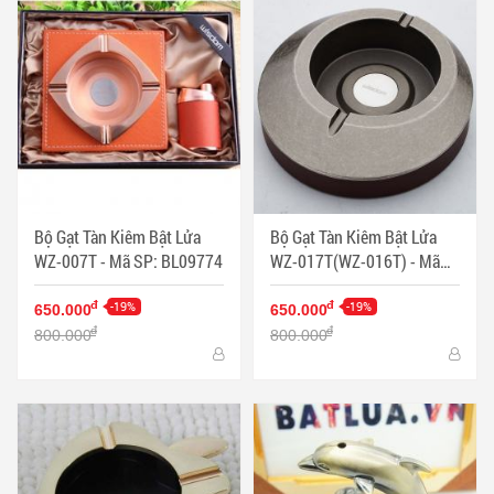
Bộ Gạt Tàn Kiêm Bật Lửa
Bộ Gạt Tàn Kiêm Bật Lửa
WZ-007T - Mã SP: BL09774
WZ-017T(WZ-016T) - Mã
SP: BL09695
-19%
-19%
đ
đ
650.000
650.000
đ
đ
800.000
800.000