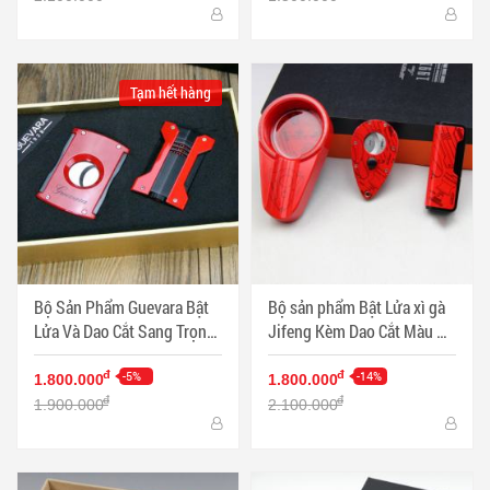
Tạm hết hàng
Bộ Sản Phẩm Guevara Bật
Bộ sản phẩm Bật Lửa xì gà
Lửa Và Dao Cắt Sang Trọng
Jifeng Kèm Dao Cắt Màu Đỏ
Màu Đỏ - Mã SP: PKXG336
Sang Trọng - Mã SP:
-5%
PKXG331
-14%
đ
đ
1.800.000
1.800.000
đ
đ
1.900.000
2.100.000