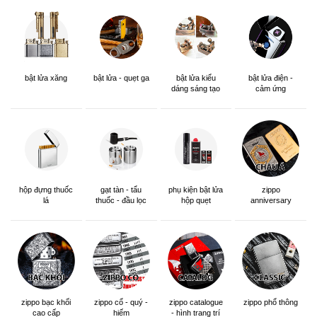
bật lửa xăng
bật lửa - quẹt ga
bật lửa kiểu
bật lửa điện -
dáng sáng tạo
cảm ứng
hộp đựng thuốc
gạt tàn - tẩu
phụ kiện bật lửa
zippo
lá
thuốc - đầu lọc
hộp quẹt
anniversary
edition
zippo bạc khối
zippo cổ - quý -
zippo catalogue
zippo phổ thông
cao cấp
hiếm
- hình trang trí