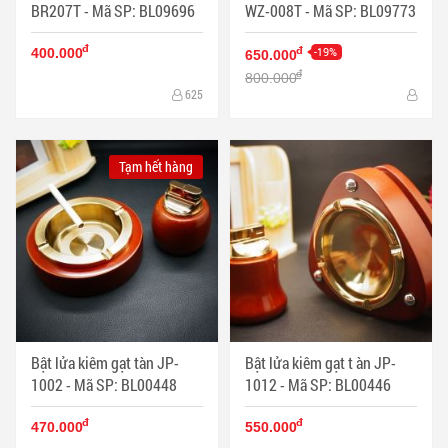
BR207T - Mã SP: BL09696
WZ-008T - Mã SP: BL09773
đ
-19%
đ
400.000
650.000
đ
800.000
625
Tạm hết hàng
Bật lửa kiêm gạt tàn JP-
Bật lửa kiêm gạt t àn JP-
1002 - Mã SP: BL00448
1012 - Mã SP: BL00446
đ
đ
470.000
550.000