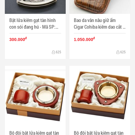
Bật lửa kiêm gạt tàn hình
Bao da vân nâu giữ ẩm
con sói đang hú - Mã SP:
Cigar Cohiba kiêm dao cắt -
BL01250
Mã SP: PKXG062
đ
đ
300.000
1.050.000
625
625
Bộ đôi bật lửa kiêm gạt tàn
Bộ đôi bật lửa kiêm gạt tàn