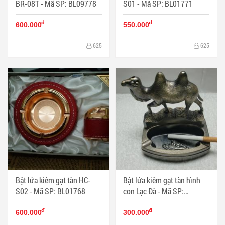
BR-08T - Mã SP: BL09778
S01 - Mã SP: BL01771
đ
đ
600.000
550.000
625
625
Bật lửa kiêm gạt tàn HC-
Bật lửa kiêm gạt tàn hình
S02 - Mã SP: BL01768
con Lạc Đà - Mã SP:
BL09192
đ
đ
600.000
300.000