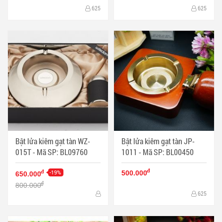
625
625
Bật lửa kiêm gạt tàn WZ-
Bật lửa kiêm gạt tàn JP-
015T - Mã SP: BL09760
1011 - Mã SP: BL00450
đ
-19%
đ
500.000
650.000
đ
800.000
625