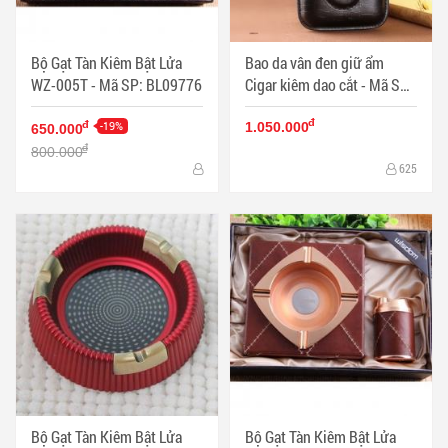
Bộ Gạt Tàn Kiêm Bật Lửa
Bao da vân đen giữ ẩm
WZ-005T - Mã SP: BL09776
Cigar kiêm dao cắt - Mã SP:
PKXG063
đ
-19%
đ
1.050.000
650.000
đ
800.000
625
Bộ Gạt Tàn Kiêm Bật Lửa
Bộ Gạt Tàn Kiêm Bật Lửa