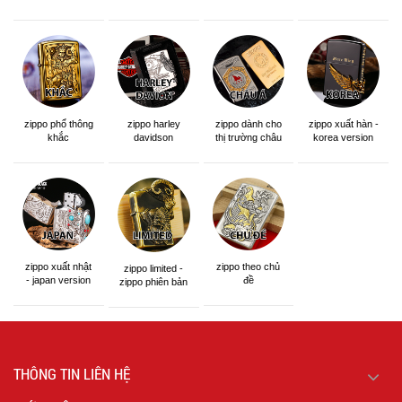
zippo phổ thông
zippo dành cho
zippo xuất hàn -
zippo harley
khắc
thị trường châu
korea version
davidson
á khắc siêu đẹp
zippo xuất nhật
zippo theo chủ
zippo limited -
- japan version
đề
zippo phiên bản
giới hạn
THÔNG TIN LIÊN HỆ