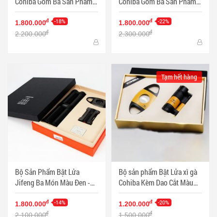
Cohiba Gồm Ba Sản Phẩm
Cohiba Gồm Ba Sản Phẩm
Màu Vàng - Mã SP:
Màu Đen - Mã SP: PKXG328
PKXG326
-18%
-22%
đ
đ
1.800.000
1.800.000
đ
đ
2.200.000
2.300.000
Tạm hết hàng
Bộ Sản Phẩm Bật Lửa
Bộ sản phẩm Bật Lửa xì gà
Jifeng Ba Món Màu Đen -
Cohiba Kèm Dao Cắt Màu
Mã SP: PKXG340
Vàng - Mã SP: PKXG330
-14%
-20%
đ
đ
1.800.000
1.200.000
đ
đ
2.100.000
1.500.000