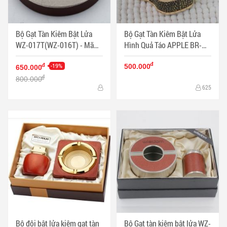
Bộ Gạt Tàn Kiêm Bật Lửa
Bộ Gạt Tàn Kiêm Bật Lửa
WZ-017T(WZ-016T) - Mã
Hình Quả Táo APPLE BR-
SP: BL09695
20T - Mã SP: BL09699
đ
-19%
đ
500.000
650.000
đ
800.000
625
Bộ đôi bật lửa kiêm gạt tàn
Bộ Gạt tàn kiêm bật lửa WZ-