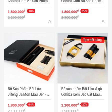
Cohiba Gồm Ba Sản Phẩm
Cohiba Gồm Ba Sản Phẩm
Màu Vàng - Mã SP:
Màu Đen - Mã SP: PKXG328
PKXG326
-18%
-22%
đ
đ
1.800.000
1.800.000
đ
đ
2.200.000
2.300.000
Tạm hết hàng
Bộ Sản Phẩm Bật Lửa
Bộ sản phẩm Bật Lửa xì gà
Jifeng Ba Món Màu Đen -
Cohiba Kèm Dao Cắt Màu
Mã SP: PKXG340
Vàng - Mã SP: PKXG330
-14%
-20%
đ
đ
1.800.000
1.200.000
đ
đ
2.100.000
1.500.000