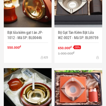
Bật lửa kiêm gạt t àn JP-
Bộ Gạt Tàn Kiêm Bật Lửa
1012 - Mã SP: BL00446
WZ-002T - Mã SP: BL09759
đ
-35%
đ
550.000
650.000
đ
1.000.000
625