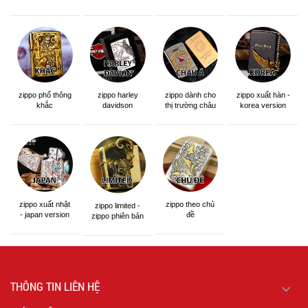
zippo phổ thông
zippo dành cho
zippo xuất hàn -
zippo harley
khắc
thị trường châu
korea version
davidson
á khắc siêu đẹp
zippo xuất nhật
zippo theo chủ
zippo limited -
- japan version
đề
zippo phiên bản
giới hạn
THÔNG TIN LIÊN HỆ