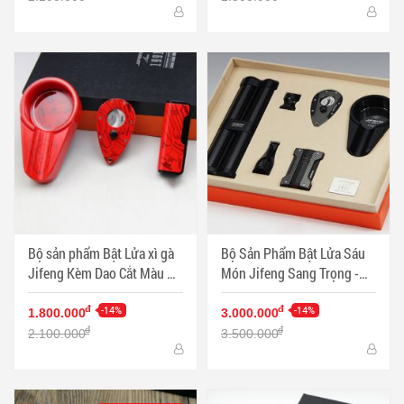
Bộ sản phẩm Bật Lửa xì gà
Bộ Sản Phẩm Bật Lửa Sáu
Jifeng Kèm Dao Cắt Màu Đỏ
Món Jifeng Sang Trọng -
Sang Trọng - Mã SP:
Mã SP: PKXG338
PKXG331
-14%
-14%
đ
đ
1.800.000
3.000.000
đ
đ
2.100.000
3.500.000