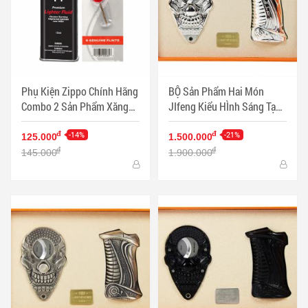
Phụ Kiện Zippo Chính Hãng
BỘ Sản Phẩm Hai Món
Combo 2 Sản Phẩm Xăng
JIfeng Kiểu HÌnh Sáng Tạo
Và Đá - Mã SP: ZPC3338
Sang TRọng Màu Bạc - Mã
-14%
SP: PKXG353
-21%
đ
đ
125.000
1.500.000
đ
đ
145.000
1.900.000