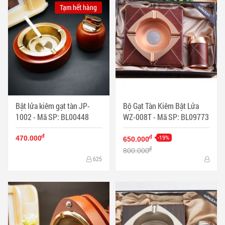
Tạm hết hàng
Bật lửa kiêm gạt tàn JP-
Bộ Gạt Tàn Kiêm Bật Lửa
1002 - Mã SP: BL00448
WZ-008T - Mã SP: BL09773
đ
-19%
đ
470.000
650.000
đ
800.000
625