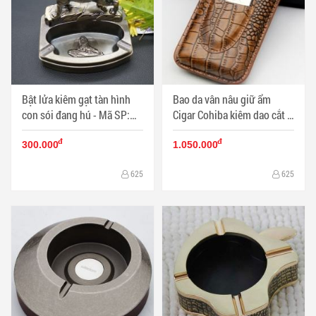
Bật lửa kiêm gạt tàn hình
Bao da vân nâu giữ ẩm
con sói đang hú - Mã SP:
Cigar Cohiba kiêm dao cắt -
BL01250
Mã SP: PKXG062
đ
đ
300.000
1.050.000
625
625