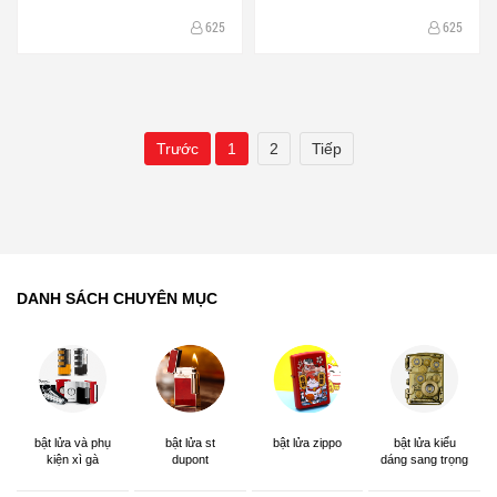
625
625
Trước
1
2
Tiếp
DANH SÁCH CHUYÊN MỤC
bật lửa và phụ
bật lửa st
bật lửa zippo
bật lửa kiểu
kiện xì gà
dupont
dáng sang trọng