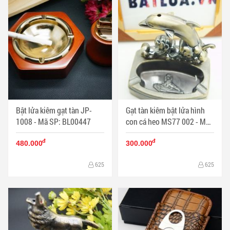
Bật lửa kiêm gạt tàn JP-
Gạt tàn kiêm bật lửa hình
1008 - Mã SP: BL00447
con cá heo MS77 002 - Mã
SP: BL00483
đ
đ
480.000
300.000
625
625