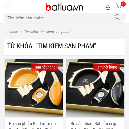
0
Bộ lọc
Home
Tìm kiếm: "tim kiem san pham"
TỪ KHÓA: "TIM KIEM SAN PHAM"
Tạm hết hàng
Tạm hết hàng
Bộ sản phẩm Bật Lửa xì gà
Bộ sản phẩm Bật Lửa xì gà