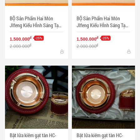
BỘ Sản Phẩm Hai Món
BỘ Sản Phẩm Hai Món
JIfeng Kiểu HÌnh Sáng Tạo
JIfeng Kiểu HÌnh Sáng Tạo
Sang TRọng - Mã SP:
Sang TRọng Màu Đen - Mã
PKXG355
-25%
SP: PKXG356
-25%
đ
đ
1.500.000
1.500.000
đ
đ
2.000.000
2.000.000
Bật lửa kiêm gạt tàn HC-
Bật lửa kiêm gạt tàn HC-