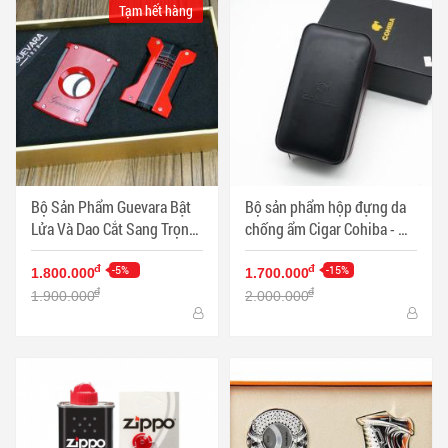
Tạm hết hàng
Bộ Sản Phẩm Guevara Bật
Bộ sản phẩm hộp đựng da
Lửa Và Dao Cắt Sang Trọng
chống ẩm Cigar Cohiba - Mã
Màu Đỏ - Mã SP: PKXG336
SP: PKXG130
-5%
-15%
đ
đ
1.800.000
1.700.000
đ
đ
1.900.000
2.000.000