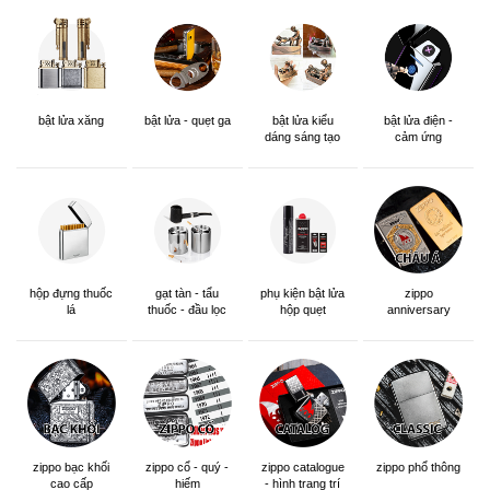
bật lửa xăng
bật lửa - quẹt ga
bật lửa kiểu
bật lửa điện -
dáng sáng tạo
cảm ứng
hộp đựng thuốc
gạt tàn - tẩu
phụ kiện bật lửa
zippo
lá
thuốc - đầu lọc
hộp quẹt
anniversary
edition
zippo bạc khối
zippo cổ - quý -
zippo catalogue
zippo phổ thông
cao cấp
hiếm
- hình trang trí