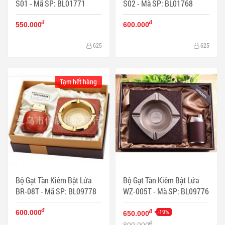
S01 - Mã SP: BL01771
S02 - Mã SP: BL01768
đ
đ
550.000
600.000
625
625
Tạm hết hàng
Bộ Gạt Tàn Kiêm Bật Lửa
Bộ Gạt Tàn Kiêm Bật Lửa
BR-08T - Mã SP: BL09778
WZ-005T - Mã SP: BL09776
đ
-19%
đ
600.000
650.000
đ
800.000