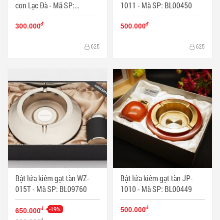
con Lạc Đà - Mã SP:
1011 - Mã SP: BL00450
BL09192
đ
đ
300.000
500.000
625
625
Bật lửa kiêm gạt tàn WZ-
Bật lửa kiêm gạt tàn JP-
015T - Mã SP: BL09760
1010 - Mã SP: BL00449
đ
-19%
đ
500.000
650.000
đ