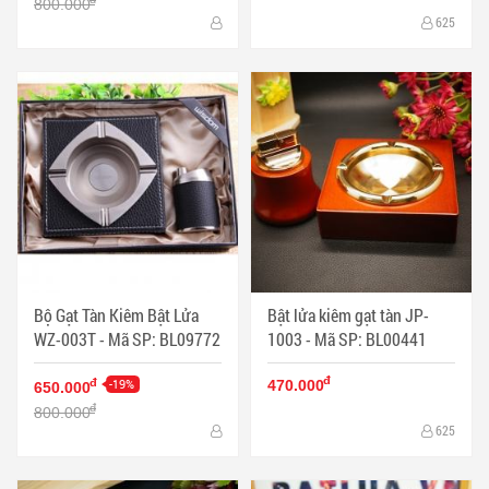
800.000
625
Bộ Gạt Tàn Kiêm Bật Lửa
Bật lửa kiêm gạt tàn JP-
WZ-003T - Mã SP: BL09772
1003 - Mã SP: BL00441
đ
-19%
đ
470.000
650.000
đ
800.000
625