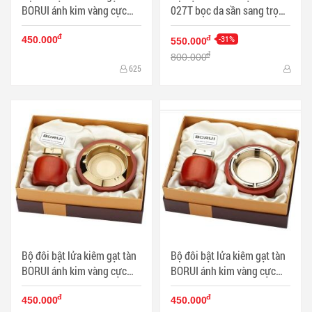
BORUI ánh kim vàng cực
027T bọc da sần sang trọng
đẹp BR-08T MS77 009 - Mã
- Mã SP: BL09688
đ
SP: BL00474
-31%
đ
450.000
550.000
đ
800.000
625
Bộ đôi bật lửa kiêm gạt tàn
Bộ đôi bật lửa kiêm gạt tàn
BORUI ánh kim vàng cực
BORUI ánh kim vàng cực
đẹp BR-06T MS77 010 - Mã
đẹp BR-05T MS77 007 - Mã
đ
đ
SP: BL00472
SP: BL00476
450.000
450.000