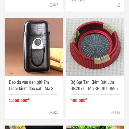
625
Bao da vân đen giữ ẩm
Bộ Gạt Tàn Kiêm Bật Lửa
Cigar kiêm dao cắt - Mã SP:
BR207T - Mã SP: BL09696
PKXG063
đ
đ
1.050.000
400.000
625
625