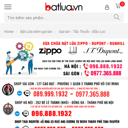
0
Home
Bật Lửa kiêm gạt tàn
Gạt tàn - Tẩu Thuốc - Đầu Lọc