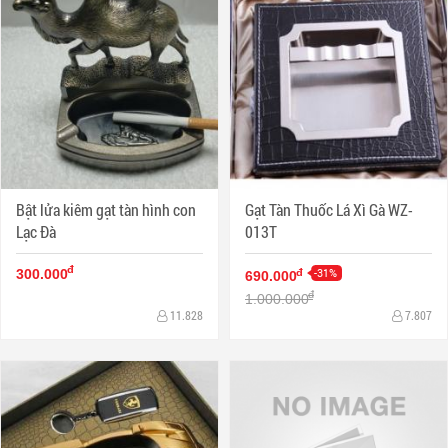
Bật lửa kiêm gạt tàn hình con
Gạt Tàn Thuốc Lá Xì Gà WZ-
Lạc Đà
013T
đ
-31%
đ
300.000
690.000
đ
1.000.000
11.828
7.807