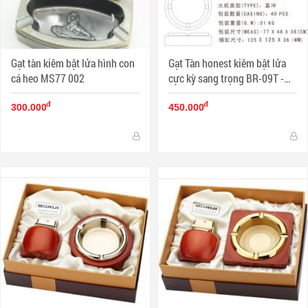
Gạt tàn kiêm bật lửa hình con
Gạt Tàn honest kiêm bật lửa
cá heo MS77 002
cực kỳ sang trọng BR-09T -
MS11 002
đ
đ
300.000
450.000