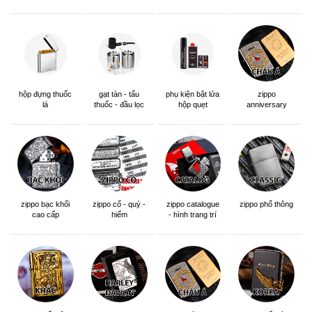
hộp đựng thuốc
gạt tàn - tẩu
phụ kiện bật lửa
zippo
lá
thuốc - đầu lọc
hộp quẹt
anniversary
edition
zippo bạc khối
zippo cổ - quý -
zippo catalogue
zippo phổ thông
cao cấp
hiếm
- hình trang trí