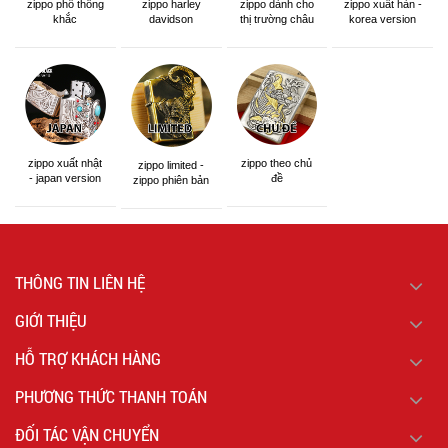
zippo phổ thông
zippo dành cho
zippo xuất hàn -
zippo harley
khắc
thị trường châu
korea version
davidson
á khắc siêu đẹp
zippo xuất nhật
zippo theo chủ
zippo limited -
- japan version
đề
zippo phiên bản
giới hạn
THÔNG TIN LIÊN HỆ
GIỚI THIỆU
HỖ TRỢ KHÁCH HÀNG
PHƯƠNG THỨC THANH TOÁN
ĐỐI TÁC VẬN CHUYỂN