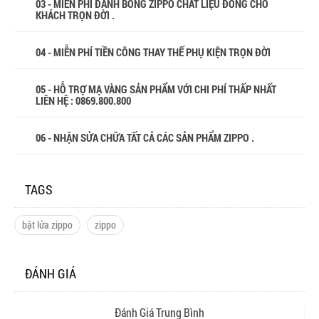
03 - MIỄN PHÍ ĐÁNH BÓNG ZIPPO CHẤT LIỆU ĐỒNG CHO
KHÁCH TRỌN ĐỜI .
04 - MIỄN PHÍ TIỀN CÔNG THAY THẾ PHỤ KIỆN TRỌN ĐỜI
05 - HỖ TRỢ MẠ VÀNG SẢN PHẨM VỚI CHI PHÍ THẤP NHẤT
LIÊN HỆ : 0869.800.800
06 - NHẬN SỬA CHỮA TẤT CẢ CÁC SẢN PHẨM ZIPPO .
TAGS
bật lửa zippo
zippo
ĐÁNH GIÁ
Đánh Giá Trung Bình