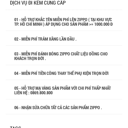
DỊCH VỤ ĐI KÈM CUNG CẤP
01 - HỖ TRỢ KHẮC TÊN MIỄN PHÍ LÊN ZIPPO ( TẠI KHU VỰC
TP. HỒ CHÍ MINH ) ÁP DỤNG CHO SẢN PHẨM >= 1000.000 Đ
02 - MIỄN PHÍ TRÂM XĂNG LẦN ĐẦU .
03 - MIỄN PHÍ ĐÁNH BÓNG ZIPPO CHẤT LIỆU ĐỒNG CHO
KHÁCH TRỌN ĐỜI .
04 - MIỄN PHÍ TIỀN CÔNG THAY THẾ PHỤ KIỆN TRỌN ĐỜI
05 - HỖ TRỢ MẠ VÀNG SẢN PHẨM VỚI CHI PHÍ THẤP NHẤT
LIÊN HỆ : 0869.800.800
06 - NHẬN SỬA CHỮA TẤT CẢ CÁC SẢN PHẨM ZIPPO .