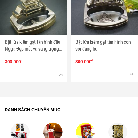
Bật lửa kiêm gạt tàn hình đầu
Bật lửa kiêm gạt tàn hình con
Ngựa Đẹp mắt và sang trọng
sói đang hú
DH-A801 MS77 021
đ
đ
300.000
300.000
DANH SÁCH CHUYÊN MỤC