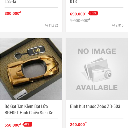
Lạc Đà
013T
đ
-31%
đ
300.000
690.000
đ
1.000.000
11.832
7.810
Bộ Gạt Tàn Kiêm Bật Lửa
Bình hút thuốc Zobo ZB-503
BRF05T Hình Chiếc Siêu Xe
Sáng Tạo
đ
-8%
đ
240.000
550.000