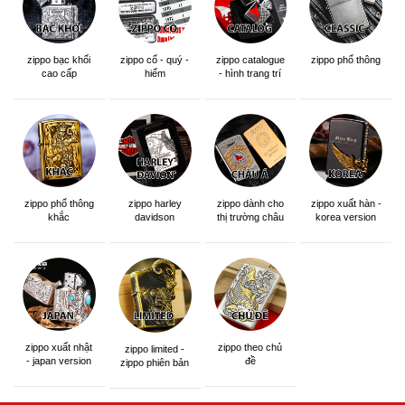
zippo bạc khối
zippo cổ - quý -
zippo catalogue
zippo phổ thông
cao cấp
hiếm
- hình trang trí
zippo phổ thông
zippo dành cho
zippo xuất hàn -
zippo harley
khắc
thị trường châu
korea version
davidson
á khắc siêu đẹp
zippo xuất nhật
zippo theo chủ
zippo limited -
- japan version
đề
zippo phiên bản
giới hạn