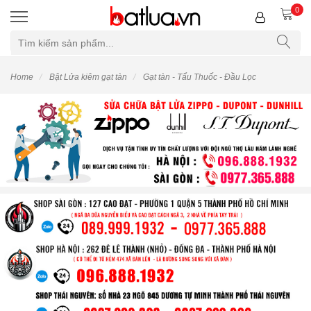
0
Home
Bật Lửa kiêm gạt tàn
Gạt tàn - Tẩu Thuốc - Đầu Lọc