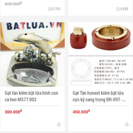
đ
600.000
9.763
4.826
Gạt tàn kiêm bật lửa hình con
Gạt Tàn honest kiêm bật lửa
cá heo MS77 002
cực kỳ sang trọng BR-09T -
MS11 002
đ
đ
300.000
450.000