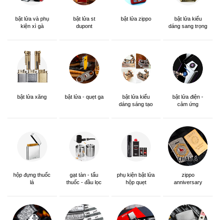
bật lửa và phụ
bật lửa st
bật lửa zippo
bật lửa kiểu
kiện xì gà
dupont
dáng sang trọng
bật lửa xăng
bật lửa - quẹt ga
bật lửa kiểu
bật lửa điện -
dáng sáng tạo
cảm ứng
hộp đựng thuốc
gạt tàn - tẩu
phụ kiện bật lửa
zippo
lá
thuốc - đầu lọc
hộp quẹt
anniversary
edition