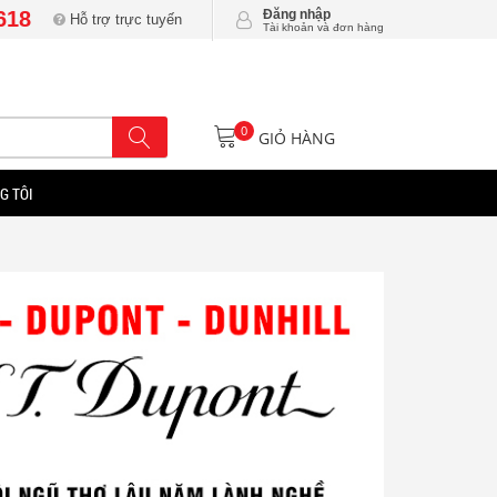
618
Đăng nhập
Hỗ trợ trực tuyến
Tài khoản và đơn hàng
0
GIỎ HÀNG
G TÔI