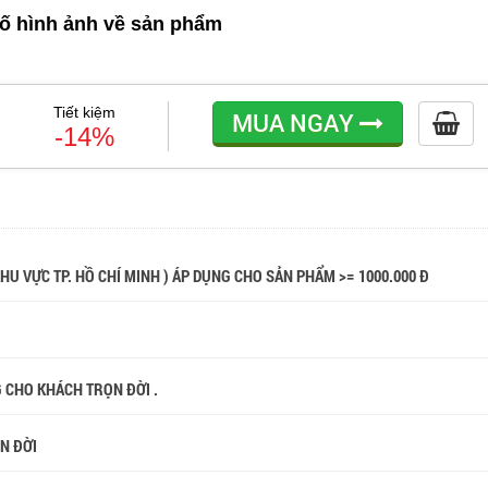
ố hình ảnh về sản phẩm
Tiết kiệm
MUA NGAY
-14%
 KHU VỰC TP. HỒ CHÍ MINH ) ÁP DỤNG CHO SẢN PHẨM >= 1000.000 Đ
G CHO KHÁCH TRỌN ĐỜI .
ỌN ĐỜI