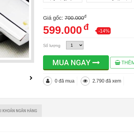
đ
Giá gốc:
700.000
đ
599.000
-14%
Số lượng
MUA NGAY
THÊM
0 đã mua
2.790 đã xem
ÀI KHOẢN NGÂN HÀNG