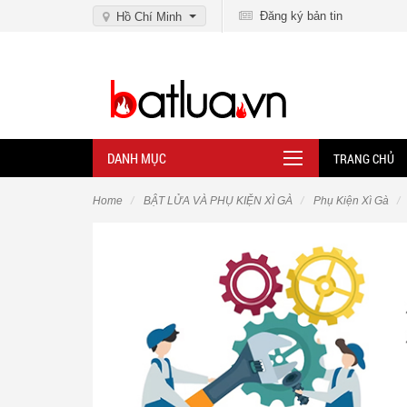
Đăng ký bản tin
Hồ Chí Minh
DANH MỤC
TRANG CHỦ
Home
BẬT LỬA VÀ PHỤ KIỆN XÌ GÀ
Phụ Kiện Xì Gà