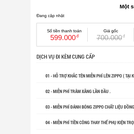
Một s
Đang cập nhật
Số tiền thanh toán
Giá gốc
599.000
đ
700.000
đ
DỊCH VỤ ĐI KÈM CUNG CẤP
01 - HỖ TRỢ KHẮC TÊN MIỄN PHÍ LÊN ZIPPO ( TẠI
02 - MIỄN PHÍ TRÂM XĂNG LẦN ĐẦU .
03 - MIỄN PHÍ ĐÁNH BÓNG ZIPPO CHẤT LIỆU ĐỒN
04 - MIỄN PHÍ TIỀN CÔNG THAY THẾ PHỤ KIỆN TR