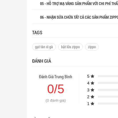
05 - HỖ TRỢ MẠ VÀNG SẢN PHẨM VỚI CHI PHÍ THẤP
06 - NHẬN SỬA CHỮA TẤT CẢ CÁC SẢN PHẨM ZIPP
TAGS
gạt tàn xì gà
bật lửa zippo
zippo
ĐÁNH GIÁ
Đánh Giá Trung Bình
5
4
0/5
3
2
(0 đánh giá)
1