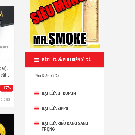
BẬT LỬA VÀ PHỤ KIỆN XÌ GÀ
gar),
 cắt
Phụ Kiện Xì Gà
en
-17%
BẬT LỬA ST DUPONT
5.280
BẬT LỬA ZIPPO
BẬT LỬA KIỂU DÁNG SANG
TRỌNG