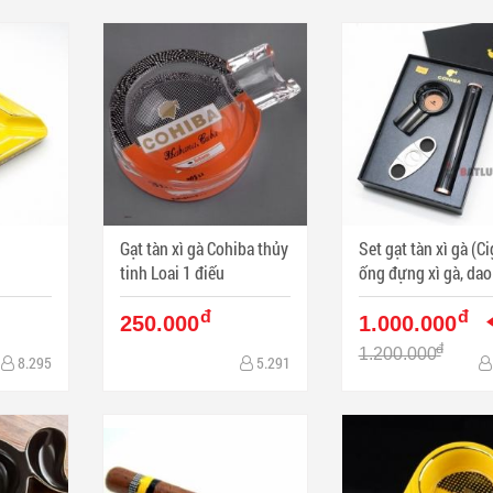
Gạt tàn xì gà Cohiba thủy
Set gạt tàn xì gà (Ci
tinh Loai 1 điếu
ống đựng xì gà, dao
xì gà Cohiba Màu Đ
đ
đ
250.000
1.000.000
đ
1.200.000
8.295
5.291