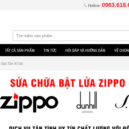
0963.618.
Hotline:
TẤT CẢ SẢN PHẨM
TIN TỨC
HỎI ĐÁP VÀ HƯỚNG DẪN
VỀ CHÚN
Gạt Tàn Xì Gà