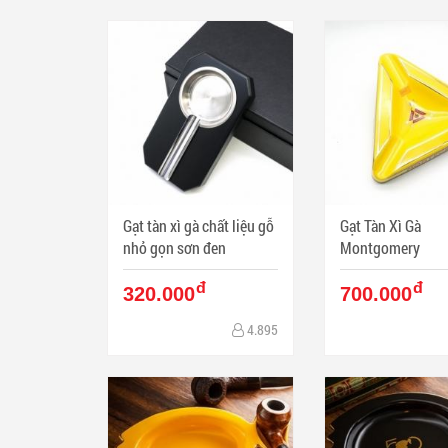
Gạt tàn xì gà chất liệu gỗ
Gạt Tàn Xì Gà
nhỏ gọn sơn đen
Montgomery
đ
đ
320.000
700.000
4.895