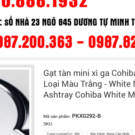
Gạt tàn mini xì ga Cohi
Loại Màu Trắng - White
Ashtray Cohiba White M
PKXG292-B
Mã sản phẩm:
SKU:
Trọng Lượng(gr):
300
Bảo Hành:
Đang Cập Nhật