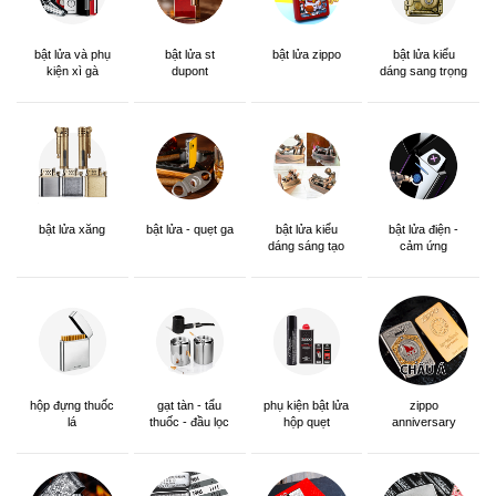
bật lửa và phụ
bật lửa st
bật lửa zippo
bật lửa kiểu
kiện xì gà
dupont
dáng sang trọng
bật lửa xăng
bật lửa - quẹt ga
bật lửa kiểu
bật lửa điện -
dáng sáng tạo
cảm ứng
hộp đựng thuốc
gạt tàn - tẩu
phụ kiện bật lửa
zippo
lá
thuốc - đầu lọc
hộp quẹt
anniversary
edition