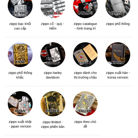
zippo bạc khối
zippo cổ - quý -
zippo catalogue
zippo phổ thông
cao cấp
hiếm
- hình trang trí
zippo phổ thông
zippo dành cho
zippo xuất hàn -
zippo harley
khắc
thị trường châu
korea version
davidson
á khắc siêu đẹp
zippo xuất nhật
zippo theo chủ
zippo limited -
- japan version
đề
zippo phiên bản
giới hạn