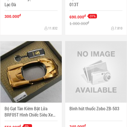
Lạc Đà
013T
đ
-31%
đ
300.000
690.000
đ
1.000.000
11.832
7.810
Bộ Gạt Tàn Kiêm Bật Lửa
Bình hút thuốc Zobo ZB-503
BRF05T Hình Chiếc Siêu Xe
Sáng Tạo
đ
-8%
đ
240.000