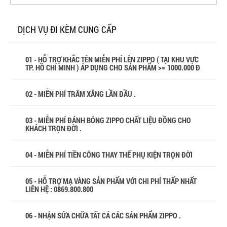
DỊCH VỤ ĐI KÈM CUNG CẤP
01 - HỖ TRỢ KHẮC TÊN MIỄN PHÍ LÊN ZIPPO ( TẠI KHU VỰC
TP. HỒ CHÍ MINH ) ÁP DỤNG CHO SẢN PHẨM >= 1000.000 Đ
02 - MIỄN PHÍ TRÂM XĂNG LẦN ĐẦU .
03 - MIỄN PHÍ ĐÁNH BÓNG ZIPPO CHẤT LIỆU ĐỒNG CHO
KHÁCH TRỌN ĐỜI .
04 - MIỄN PHÍ TIỀN CÔNG THAY THẾ PHỤ KIỆN TRỌN ĐỜI
05 - HỖ TRỢ MẠ VÀNG SẢN PHẨM VỚI CHI PHÍ THẤP NHẤT
LIÊN HỆ : 0869.800.800
06 - NHẬN SỬA CHỮA TẤT CẢ CÁC SẢN PHẨM ZIPPO .