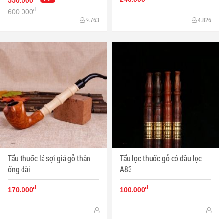
550.000
đ
600.000
9.763
4.826
Tẩu thuốc lá sợi giả gỗ thân
Tẩu lọc thuốc gỗ có đầu lọc
ống dài
A83
đ
đ
170.000
100.000