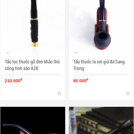
Tẩu lọc thuốc gỗ đen khắc thủ
Tẩu thuốc lá sợi giả đá Sang
công tinh xảo A28
Trọng
đ
đ
210.000
80.000