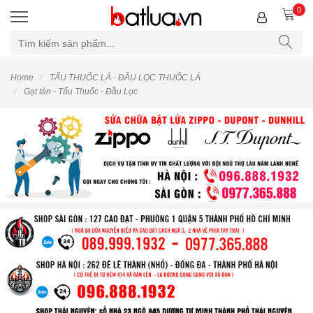
0
Home
TẨU THUỐC LÁ - ĐẦU LỌC THUỐC LÁ
Gạt tàn - Tẩu Thuốc - Đầu Lọc