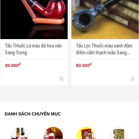
Tẩu THuốc Lá màu đỏ hoa văn
Tẩu Lọc Thuốc màu xanh đậm
Sang Trọng
điểm cẩm thạch mẫu Sang
Trọng
đ
đ
80.000
80.000
DANH SÁCH CHUYÊN MỤC