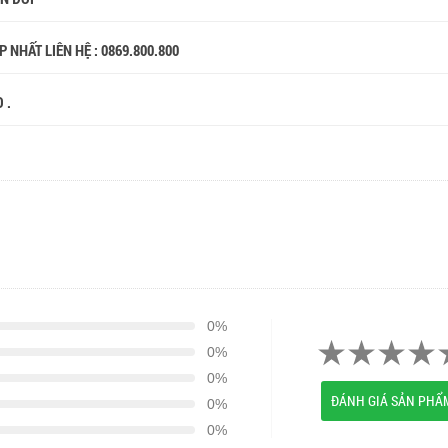
 NHẤT LIÊN HỆ : 0869.800.800
O .
0%
0%
0%
ĐÁNH GIÁ SẢN PHẨ
0%
0%