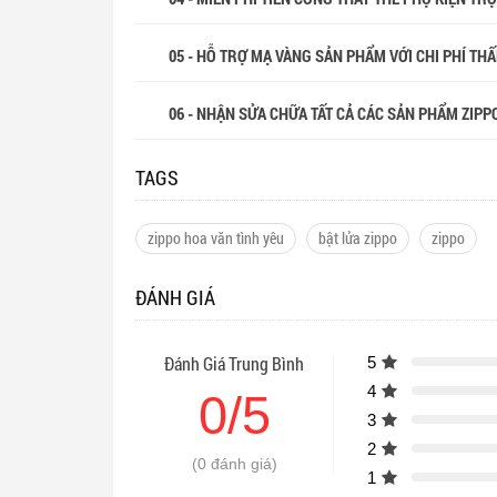
05 - HỖ TRỢ MẠ VÀNG SẢN PHẨM VỚI CHI PHÍ THẤP
06 - NHẬN SỬA CHỮA TẤT CẢ CÁC SẢN PHẨM ZIPP
TAGS
zippo hoa văn tình yêu
bật lửa zippo
zippo
ĐÁNH GIÁ
Đánh Giá Trung Bình
5
4
0/5
3
2
(0 đánh giá)
1