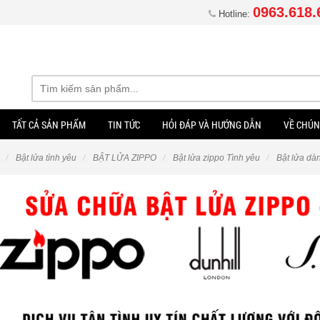
0963.618.
Hotline:
TẤT CẢ SẢN PHẨM
TIN TỨC
HỎI ĐÁP VÀ HƯỚNG DẪN
VỀ CHÚN
Bật lửa tình yêu
BẬT LỬA ZIPPO
Bật lửa zippo Tình yêu
Bật lửa dà