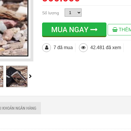
Số lượng
MUA NGAY
THÊM
7 đã mua
42.481 đã xem
ÀI KHOẢN NGÂN HÀNG