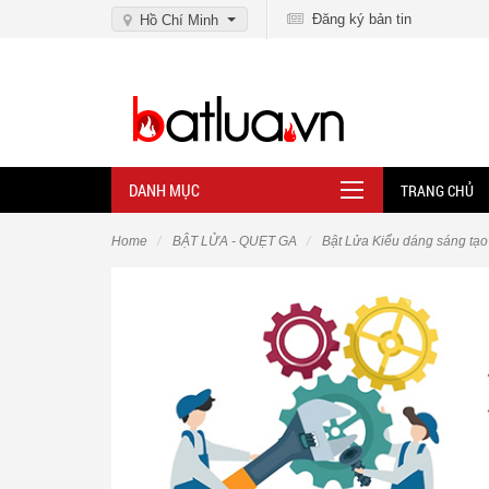
Đăng ký bản tin
Hồ Chí Minh
DANH MỤC
TRANG CHỦ
Home
BẬT LỬA - QUẸT GA
Bật Lửa Kiểu dáng sáng tạo