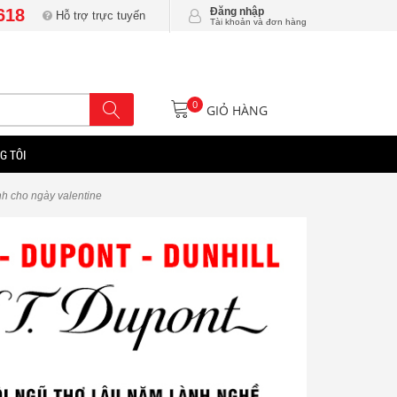
618
Đăng nhập
Hỗ trợ trực tuyến
Tài khoản và đơn hàng
0
GIỎ HÀNG
G TÔI
nh cho ngày valentine