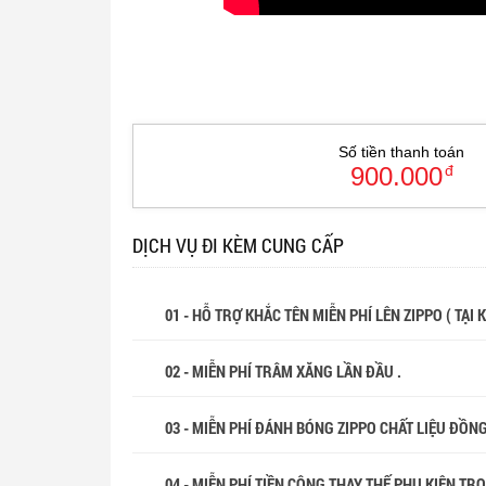
Số tiền thanh toán
900.000
đ
DỊCH VỤ ĐI KÈM CUNG CẤP
01 - HỖ TRỢ KHẮC TÊN MIỄN PHÍ LÊN ZIPPO ( TẠI
02 - MIỄN PHÍ TRÂM XĂNG LẦN ĐẦU .
03 - MIỄN PHÍ ĐÁNH BÓNG ZIPPO CHẤT LIỆU ĐỒN
04 - MIỄN PHÍ TIỀN CÔNG THAY THẾ PHỤ KIỆN TR