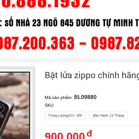
Bật lửa zippo chính hãng
BL09880
Mã sản phẩm:
SKU:
Trọng Lượng(gr):
300
Bảo Hành:
12 Tháng
đ
900.000