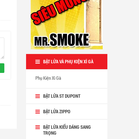
BẬT LỬA VÀ PHỤ KIỆN XÌ GÀ
Phụ Kiện Xì Gà
BẬT LỬA ST DUPONT
BẬT LỬA ZIPPO
BẬT LỬA KIỂU DÁNG SANG
TRỌNG