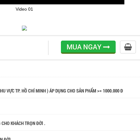
Video 01
MUA NGAY
 KHU VỰC TP. HỒ CHÍ MINH ) ÁP DỤNG CHO SẢN PHẨM >= 1000.000 Đ
G CHO KHÁCH TRỌN ĐỜI .
ỌN ĐỜI