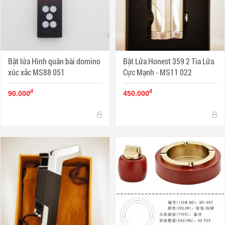
Bật lửa Hình quân bài domino
Bật Lửa Honest 359 2 Tia Lửa
xúc xắc MS88 051
Cực Mạnh - MS11 022
đ
đ
90.000
450.000