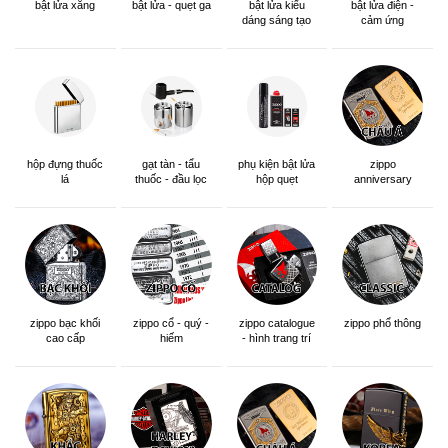
bật lửa xăng
bật lửa - quẹt ga
bật lửa kiểu
bật lửa điện -
dáng sáng tạo
cảm ứng
hộp đựng thuốc
gạt tàn - tẩu
phụ kiện bật lửa
zippo
lá
thuốc - đầu lọc
hộp quẹt
anniversary
edition
zippo bạc khối
zippo cổ - quý -
zippo catalogue
zippo phổ thông
cao cấp
hiếm
- hình trang trí