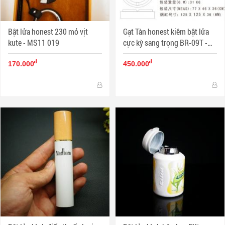
Bật lửa honest 230 mỏ vịt
Gạt Tàn honest kiêm bật lửa
kute - MS11 019
cực kỳ sang trọng BR-09T -
MS11 002
đ
đ
170.000
450.000