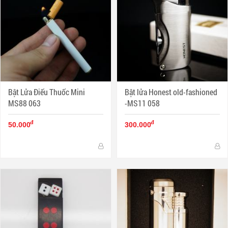
Bật Lửa Điếu Thuốc Mini
Bật lửa Honest old-fashioned
MS88 063
-MS11 058
đ
đ
50.000
300.000