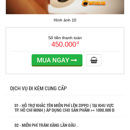
Hình ảnh 10
Số tiền thanh toán
450.000
đ
MUA NGAY
DỊCH VỤ ĐI KÈM CUNG CẤP
01 - HỖ TRỢ KHẮC TÊN MIỄN PHÍ LÊN ZIPPO ( TẠI KHU VỰC
TP. HỒ CHÍ MINH ) ÁP DỤNG CHO SẢN PHẨM >= 1000.000 Đ
02 - MIỄN PHÍ TRÂM XĂNG LẦN ĐẦU .