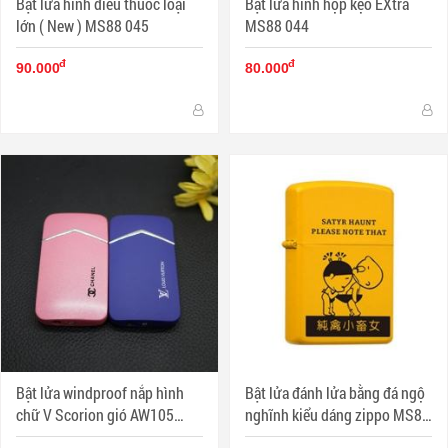
Bật lửa hình điếu thuốc loại
Bật lửa hình hộp kẹo EXtra
lớn ( New ) MS88 045
MS88 044
đ
đ
90.000
80.000
Bật lửa windproof nắp hình
Bật lửa đánh lửa bằng đá ngộ
chữ V Scorion gió AW105
nghĩnh kiểu dáng zippo MS88
MS88 023
022