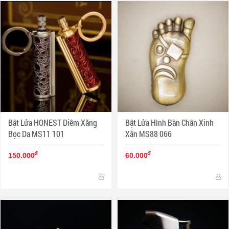
Bật Lửa HONEST Diêm Xăng
Bật Lửa Hình Bàn Chân Xinh
Bọc Da MS11 101
Xắn MS88 066
đ
đ
150.000
60.000