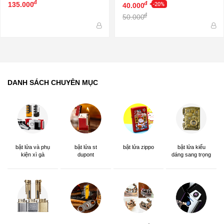
đ
-20%
đ
135.000
40.000
đ
50.000
DANH SÁCH CHUYÊN MỤC
bật lửa và phụ
bật lửa st
bật lửa zippo
bật lửa kiểu
kiện xì gà
dupont
dáng sang trọng