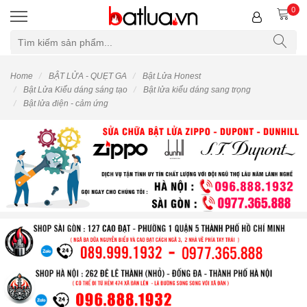
0
Home
BẬT LỬA - QUẸT GA
Bật Lửa Honest
Bật Lửa Kiểu dáng sáng tạo
Bật lửa kiểu dáng sang trọng
Bật lửa điện - cảm ứng