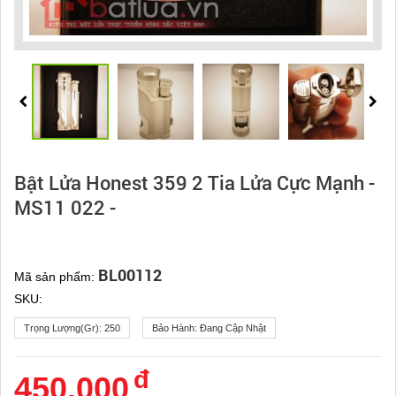
Bật Lửa Honest 359 2 Tia Lửa Cực Mạnh -
MS11 022 -
BL00112
Mã sản phẩm:
SKU:
Trọng Lượng(gr):
250
Bảo Hành:
Đang Cập Nhật
đ
450.000