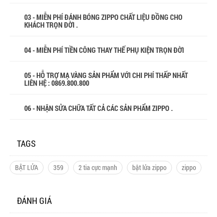
03 - MIỄN PHÍ ĐÁNH BÓNG ZIPPO CHẤT LIỆU ĐỒNG CHO
KHÁCH TRỌN ĐỜI .
04 - MIỄN PHÍ TIỀN CÔNG THAY THẾ PHỤ KIỆN TRỌN ĐỜI
05 - HỖ TRỢ MẠ VÀNG SẢN PHẨM VỚI CHI PHÍ THẤP NHẤT
LIÊN HỆ : 0869.800.800
06 - NHẬN SỬA CHỮA TẤT CẢ CÁC SẢN PHẨM ZIPPO .
TAGS
BẬT LỬA
359
2 tia cực mạnh
bật lửa zippo
zippo
ĐÁNH GIÁ