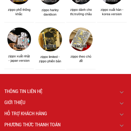
zippo phổ thông
zippo dành cho
zippo xuất hàn -
zippo harley
khắc
thị trường châu
korea version
davidson
á khắc siêu đẹp
zippo xuất nhật
zippo theo chủ
zippo limited -
- japan version
đề
zippo phiên bản
giới hạn
THÔNG TIN LIÊN HỆ
GIỚI THIỆU
HỖ TRỢ KHÁCH HÀNG
PHƯƠNG THỨC THANH TOÁN