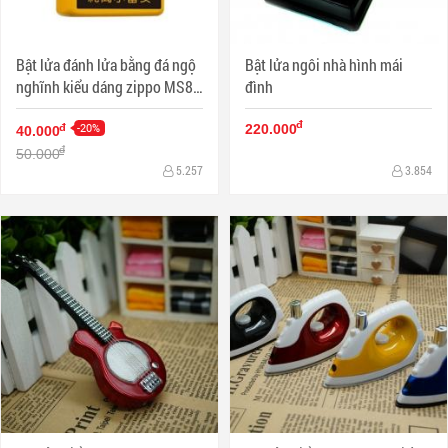
Bật lửa đánh lửa bằng đá ngộ
Bật lửa ngôi nhà hình mái
nghĩnh kiểu dáng zippo MS88
đình
022
đ
-20%
đ
220.000
40.000
đ
50.000
5.257
3.854