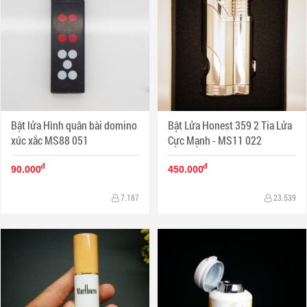
Bật lửa Hình quân bài domino
Bật Lửa Honest 359 2 Tia Lửa
xúc xắc MS88 051
Cực Mạnh - MS11 022
đ
đ
90.000
450.000
7.187
23.539