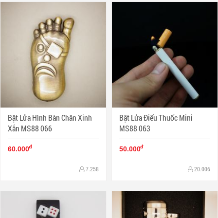
Bật Lửa Hình Bàn Chân Xinh
Bật Lửa Điếu Thuốc Mini
Xắn MS88 066
MS88 063
đ
đ
60.000
50.000
7.258
20.006