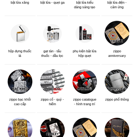
bật lửa xăng
bật lửa - quẹt ga
bật lửa kiểu
bật lửa điện -
dáng sáng tạo
cảm ứng
hộp đựng thuốc
gạt tàn - tẩu
phụ kiện bật lửa
zippo
lá
thuốc - đầu lọc
hộp quẹt
anniversary
edition
zippo bạc khối
zippo cổ - quý -
zippo catalogue
zippo phổ thông
cao cấp
hiếm
- hình trang trí