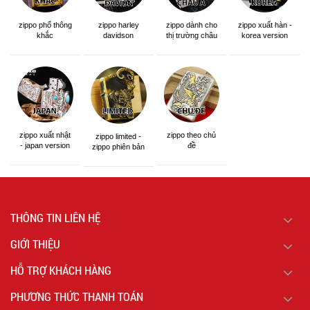
zippo phổ thông
zippo dành cho
zippo xuất hàn -
zippo harley
khắc
thị trường châu
korea version
davidson
á khắc siêu đẹp
zippo xuất nhật
zippo theo chủ
zippo limited -
- japan version
đề
zippo phiên bản
giới hạn
THÔNG TIN LIÊN HỆ
GIỚI THIỆU
HỖ TRỢ KHÁCH HÀNG
PHƯƠNG THỨC THANH TOÁN