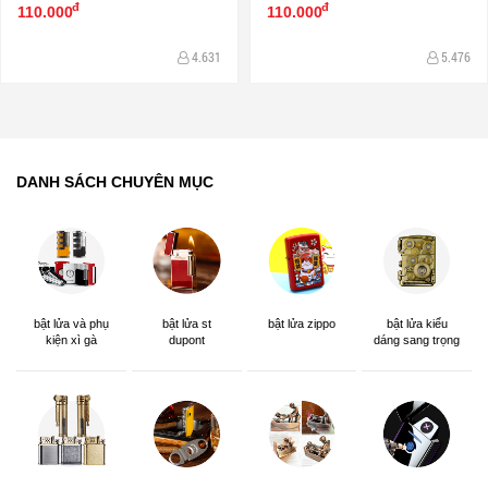
đ
đ
110.000
110.000
4.631
5.476
DANH SÁCH CHUYÊN MỤC
bật lửa và phụ
bật lửa st
bật lửa zippo
bật lửa kiểu
kiện xì gà
dupont
dáng sang trọng