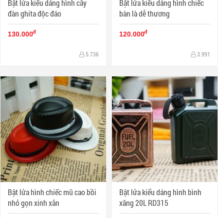
Bật lửa kiểu dáng hình cây
Bật lửa kiểu dáng hình chiếc
đàn ghita độc đáo
bàn là dễ thương
đ
đ
130.000
120.000
5.736
3.991
Bật lửa hình chiếc mũ cao bồi
Bật lửa kiểu dáng hình bình
nhỏ gọn xinh xắn
xăng 20L RD315