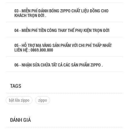
03 - MIỄN PHÍ ĐÁNH BÓNG ZIPPO CHẤT LIỆU ĐỒNG CHO
KHÁCH TRỌN ĐỜI .
04 - MIỄN PHÍ TIỀN CÔNG THAY THẾ PHỤ KIỆN TRỌN ĐỜI
05 - HỖ TRỢ MẠ VÀNG SẢN PHẨM VỚI CHI PHÍ THẤP NHẤT
LIÊN HỆ : 0869.800.800
06 - NHẬN SỬA CHỮA TẤT CẢ CÁC SẢN PHẨM ZIPPO .
TAGS
bật lửa zippo
zippo
ĐÁNH GIÁ