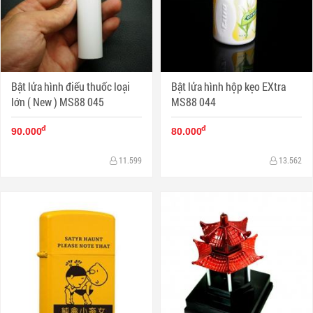
Bật lửa hình điếu thuốc loại
Bật lửa hình hộp kẹo EXtra
lớn ( New ) MS88 045
MS88 044
đ
đ
90.000
80.000
11.599
13.562