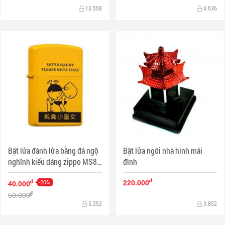
13.558
4.636
Bật lửa đánh lửa bằng đá ngộ
Bật lửa ngôi nhà hình mái
nghĩnh kiểu dáng zippo MS88
đình
022
đ
-20%
đ
220.000
40.000
đ
50.000
5.252
3.852