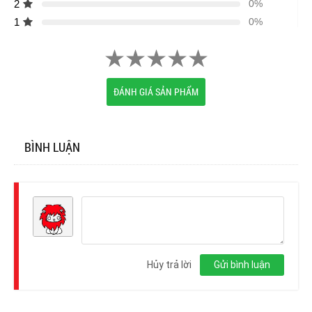
2
0%
1
0%
ĐÁNH GIÁ SẢN PHẨM
BÌNH LUẬN
Đăng
nhập
Hủy trả lời
Gửi bình luận