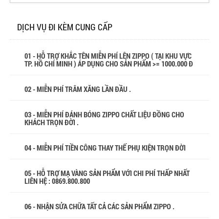
DỊCH VỤ ĐI KÈM CUNG CẤP
01 - HỖ TRỢ KHẮC TÊN MIỄN PHÍ LÊN ZIPPO ( TẠI KHU VỰC
TP. HỒ CHÍ MINH ) ÁP DỤNG CHO SẢN PHẨM >= 1000.000 Đ
02 - MIỄN PHÍ TRÂM XĂNG LẦN ĐẦU .
03 - MIỄN PHÍ ĐÁNH BÓNG ZIPPO CHẤT LIỆU ĐỒNG CHO
KHÁCH TRỌN ĐỜI .
04 - MIỄN PHÍ TIỀN CÔNG THAY THẾ PHỤ KIỆN TRỌN ĐỜI
05 - HỖ TRỢ MẠ VÀNG SẢN PHẨM VỚI CHI PHÍ THẤP NHẤT
LIÊN HỆ : 0869.800.800
06 - NHẬN SỬA CHỮA TẤT CẢ CÁC SẢN PHẨM ZIPPO .