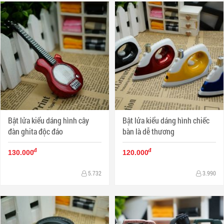
Bật lửa kiểu dáng hình cây
Bật lửa kiểu dáng hình chiếc
đàn ghita độc đáo
bàn là dễ thương
đ
đ
130.000
120.000
5.732
3.990