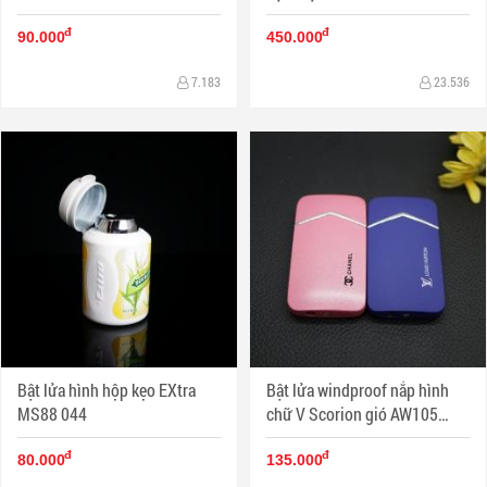
đ
đ
90.000
450.000
7.183
23.536
Bật lửa hình hộp kẹo EXtra
Bật lửa windproof nắp hình
MS88 044
chữ V Scorion gió AW105
MS88 023
đ
đ
80.000
135.000