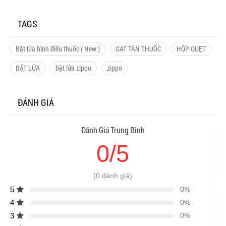
TAGS
Bật lửa hình điếu thuốc ( New )
GẠT TÀN THUỐC
HỘP QUẸT
BẬT LỬA
bật lửa zippo
zippo
ĐÁNH GIÁ
Đánh Giá Trung Bình
0/5
(0 đánh giá)
5
0%
4
0%
3
0%