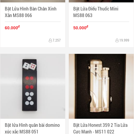
Bật Lửa Hình Bàn Chân Xinh
Bật Lửa Điếu Thuốc Mini
Xắn MS88 066
MS88 063
đ
đ
60.000
50.000
7.257
19.999
Bật lửa Hình quân bài domino
Bật Lửa Honest 359 2 Tia Lửa
xúc xắc MS88 051
Cực Mạnh - MS11 022