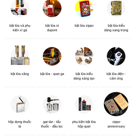
bật lửa và phụ
bật lửa st
bật lửa zippo
bật lửa kiểu
kiện xì gà
dupont
dáng sang trọng
bật lửa xăng
bật lửa - quẹt ga
bật lửa kiểu
bật lửa điện -
dáng sáng tạo
cảm ứng
hộp đựng thuốc
gạt tàn - tẩu
phụ kiện bật lửa
zippo
lá
thuốc - đầu lọc
hộp quẹt
anniversary
edition