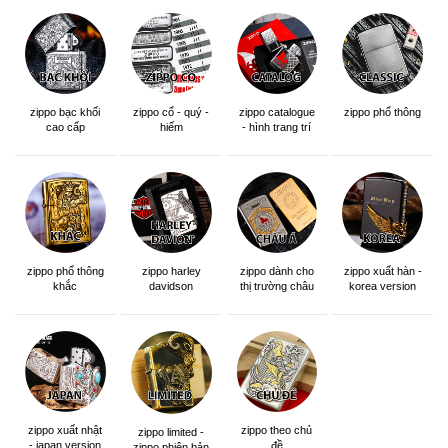
zippo bạc khối
zippo cổ - quý -
zippo catalogue
zippo phổ thông
cao cấp
hiếm
- hình trang trí
zippo phổ thông
zippo dành cho
zippo xuất hàn -
zippo harley
khắc
thị trường châu
korea version
davidson
á khắc siêu đẹp
zippo xuất nhật
zippo theo chủ
zippo limited -
- japan version
đề
zippo phiên bản