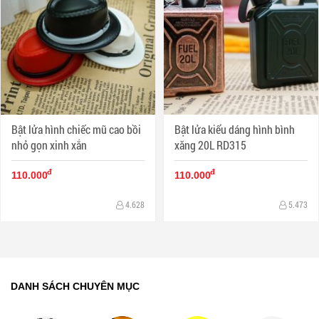
Bật lửa hình chiếc mũ cao bồi
Bật lửa kiểu dáng hình bình
nhỏ gọn xinh xắn
xăng 20L RD315
đ
đ
110.000
110.000
4.628
5.473
DANH SÁCH CHUYÊN MỤC