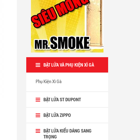
BẬT LỬA VÀ PHỤ KIỆN XÌ GÀ
Phụ Kiện Xì Gà
BẬT LỬA ST DUPONT
BẬT LỬA ZIPPO
BẬT LỬA KIỂU DÁNG SANG
TRỌNG