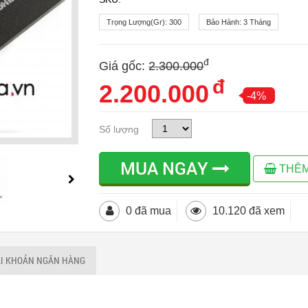
Trọng Lượng(gr):
300
Bảo Hành:
3 Tháng
đ
Giá gốc:
2.300.000
đ
2.200.000
-4%
Số lượng
MUA NGAY
THÊM
0 đã mua
10.120 đã xem
ÀI KHOẢN NGÂN HÀNG