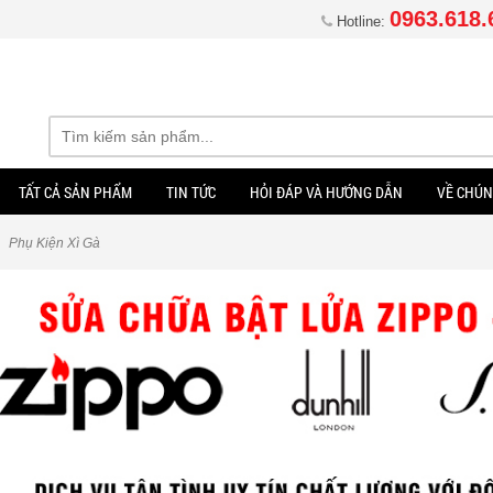
0963.618.
Hotline:
TẤT CẢ SẢN PHẨM
TIN TỨC
HỎI ĐÁP VÀ HƯỚNG DẪN
VỀ CHÚN
Phụ Kiện Xì Gà