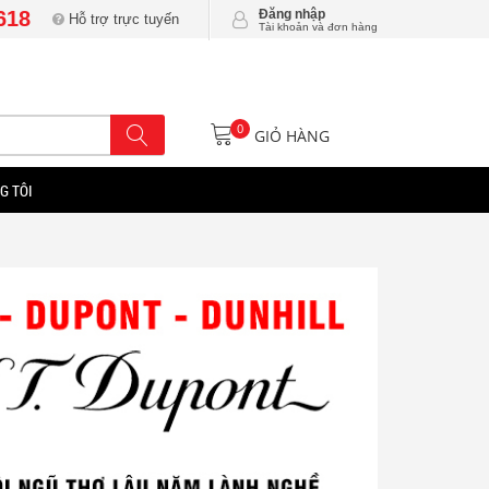
618
Đăng nhập
Hỗ trợ trực tuyến
Tài khoản và đơn hàng
0
GIỎ HÀNG
G TÔI