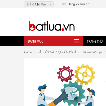
Đăng ký bản tin
Hồ Chí Minh
DANH MỤC
TRANG CHỦ
Home
BẬT LỬA VÀ PHỤ KIỆN XÌ GÀ
Bật lửa hút xì gà