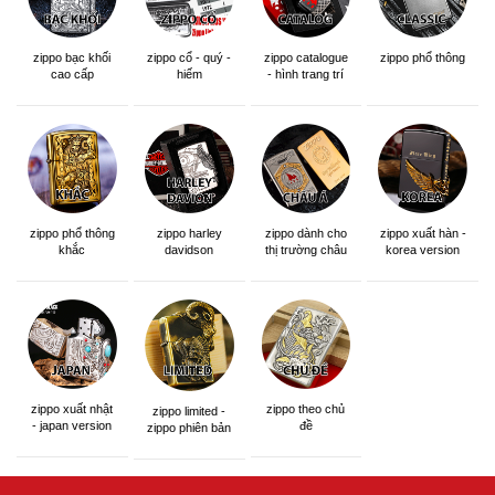
zippo bạc khối
zippo cổ - quý -
zippo catalogue
zippo phổ thông
cao cấp
hiếm
- hình trang trí
zippo phổ thông
zippo dành cho
zippo xuất hàn -
zippo harley
khắc
thị trường châu
korea version
davidson
á khắc siêu đẹp
zippo xuất nhật
zippo theo chủ
zippo limited -
- japan version
đề
zippo phiên bản
giới hạn