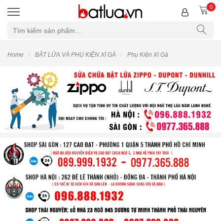
0
Home
BẬT LỬA VÀ PHỤ KIỆN XÌ GÀ
Phụ Kiện Xì Gà