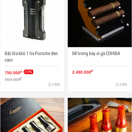
Bật lửa khò 1 tia Porsche đen
Đế trưng bày xì gà COHIBA
caro
đ
-17%
đ
2.490.000
750.000
đ
900.000
2.803
3.982