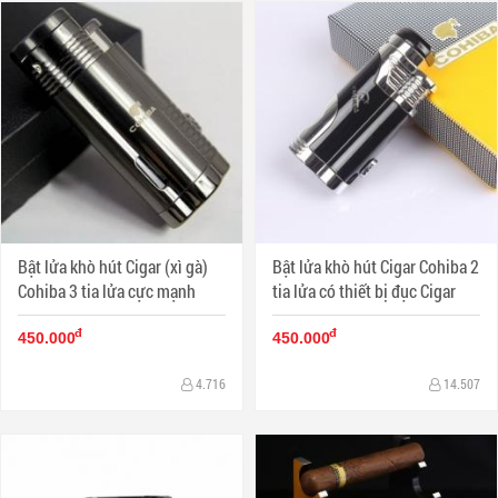
Bật lửa khò hút Cigar (xì gà)
Bật lửa khò hút Cigar Cohiba 2
Cohiba 3 tia lửa cực mạnh
tia lửa có thiết bị đục Cigar
đ
đ
450.000
450.000
4.716
14.507