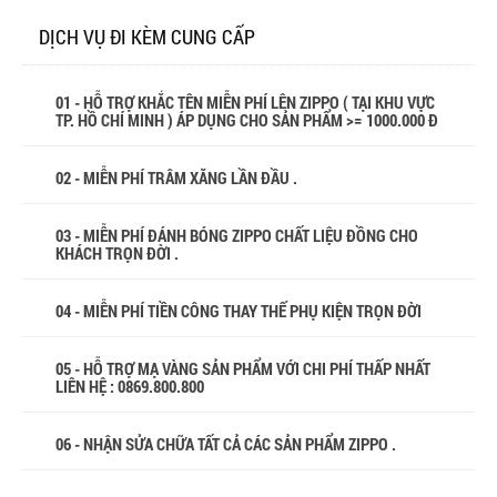
DỊCH VỤ ĐI KÈM CUNG CẤP
01 - HỖ TRỢ KHẮC TÊN MIỄN PHÍ LÊN ZIPPO ( TẠI KHU VỰC
TP. HỒ CHÍ MINH ) ÁP DỤNG CHO SẢN PHẨM >= 1000.000 Đ
02 - MIỄN PHÍ TRÂM XĂNG LẦN ĐẦU .
03 - MIỄN PHÍ ĐÁNH BÓNG ZIPPO CHẤT LIỆU ĐỒNG CHO
KHÁCH TRỌN ĐỜI .
04 - MIỄN PHÍ TIỀN CÔNG THAY THẾ PHỤ KIỆN TRỌN ĐỜI
05 - HỖ TRỢ MẠ VÀNG SẢN PHẨM VỚI CHI PHÍ THẤP NHẤT
LIÊN HỆ : 0869.800.800
06 - NHẬN SỬA CHỮA TẤT CẢ CÁC SẢN PHẨM ZIPPO .