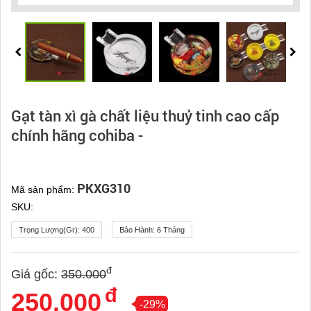
Gạt tàn xì gà chất liệu thuỷ tinh cao cấp
chính hãng cohiba -
PKXG310
Mã sản phẩm:
SKU:
Trọng Lượng(gr):
400
Bảo Hành:
6 Tháng
đ
Giá gốc:
350.000
đ
250.000
-29%