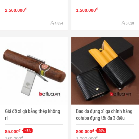
hành 6 tháng
đ
đ
2.500.000
1.500.000
4.854
5.028
Giá đỡ xì gà bằng thép không
Bao da đựng xì ga chính hãng
rỉ
cohiba đựng tối đa 3 điếu
-43%
-20%
đ
đ
85.000
800.000
đ
đ
150.000
1.000.000