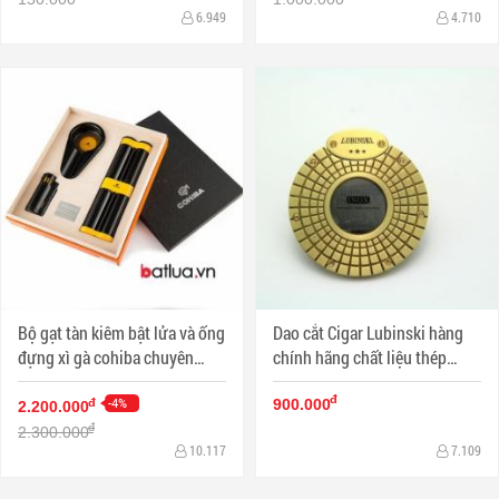
6.949
4.710
Bộ gạt tàn kiêm bật lửa và ống
Dao cắt Cigar Lubinski hàng
đựng xì gà cohiba chuyên
chính hãng chất liệu thép
dụng sang trọng
không gỉ
đ
-4%
đ
900.000
2.200.000
đ
2.300.000
10.117
7.109