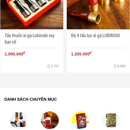
Tẩu thuốc xì gà Lubinski mạ
Bộ 4 tẩu lọc xì gà LUBINSKI
bạc cổ
đ
đ
1.000.000
1.200.000
3.767
8.068
DANH SÁCH CHUYÊN MỤC