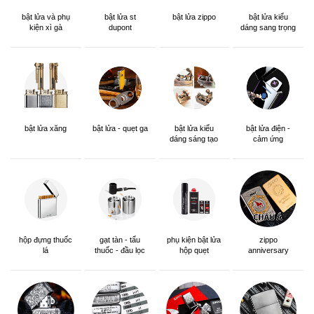
bật lửa và phụ
bật lửa st
bật lửa zippo
bật lửa kiểu
kiện xì gà
dupont
dáng sang trọng
bật lửa xăng
bật lửa - quẹt ga
bật lửa kiểu
bật lửa điện -
dáng sáng tạo
cảm ứng
hộp đựng thuốc
gạt tàn - tẩu
phụ kiện bật lửa
zippo
lá
thuốc - đầu lọc
hộp quẹt
anniversary
edition