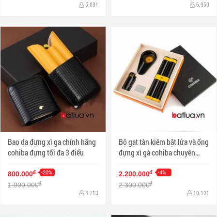
5.031
6.950
Bao da đựng xì ga chính hãng
Bộ gạt tàn kiêm bật lửa và ống
cohiba đựng tối đa 3 điếu
đựng xì gà cohiba chuyên
dụng sang trọng
-20%
-4%
đ
đ
800.000
2.200.000
đ
đ
1.000.000
2.300.000
4.713
10.121