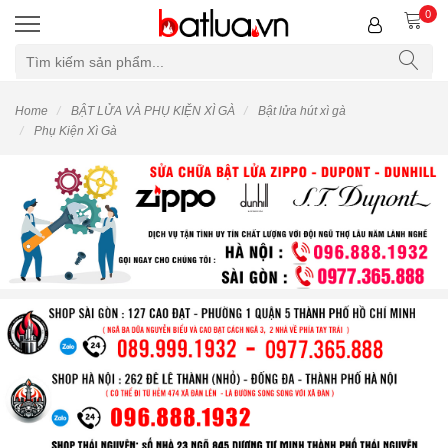
0
Home
BẬT LỬA VÀ PHỤ KIỆN XÌ GÀ
Bật lửa hút xì gà
Phụ Kiện Xì Gà