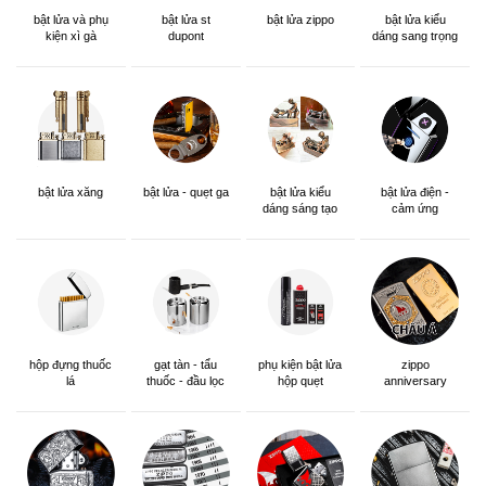
bật lửa và phụ
bật lửa st
bật lửa zippo
bật lửa kiểu
kiện xì gà
dupont
dáng sang trọng
bật lửa xăng
bật lửa - quẹt ga
bật lửa kiểu
bật lửa điện -
dáng sáng tạo
cảm ứng
hộp đựng thuốc
gạt tàn - tẩu
phụ kiện bật lửa
zippo
lá
thuốc - đầu lọc
hộp quẹt
anniversary
edition