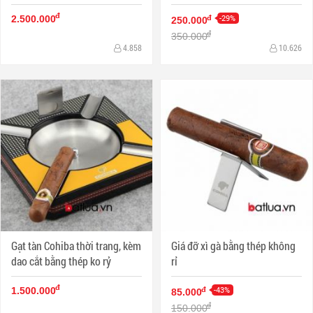
hành 6 tháng
cohiba
đ
-29%
đ
2.500.000
250.000
đ
350.000
4.858
10.626
Gạt tàn Cohiba thời trang, kèm
Giá đỡ xì gà bằng thép không
dao cắt bằng thép ko rỷ
rỉ
đ
-43%
đ
1.500.000
85.000
đ
150.000