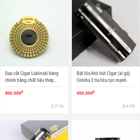
Dao cắt Cigar Lubinski hàng
Bật lửa khò hút Cigar (xì gà)
chính hãng chất liệu thép
Cohiba 3 tia lửa cực mạnh
không gỉ
đ
đ
900.000
450.000
7.116
4.726