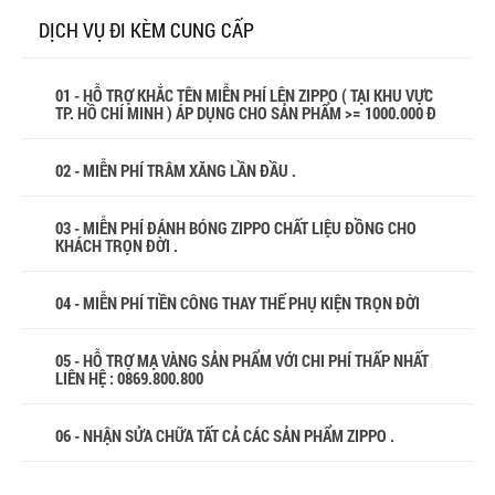
DỊCH VỤ ĐI KÈM CUNG CẤP
01 - HỖ TRỢ KHẮC TÊN MIỄN PHÍ LÊN ZIPPO ( TẠI KHU VỰC
TP. HỒ CHÍ MINH ) ÁP DỤNG CHO SẢN PHẨM >= 1000.000 Đ
02 - MIỄN PHÍ TRÂM XĂNG LẦN ĐẦU .
03 - MIỄN PHÍ ĐÁNH BÓNG ZIPPO CHẤT LIỆU ĐỒNG CHO
KHÁCH TRỌN ĐỜI .
04 - MIỄN PHÍ TIỀN CÔNG THAY THẾ PHỤ KIỆN TRỌN ĐỜI
05 - HỖ TRỢ MẠ VÀNG SẢN PHẨM VỚI CHI PHÍ THẤP NHẤT
LIÊN HỆ : 0869.800.800
06 - NHẬN SỬA CHỮA TẤT CẢ CÁC SẢN PHẨM ZIPPO .