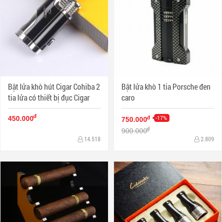
Bật lửa khò hút Cigar Cohiba 2
Bật lửa khò 1 tia Porsche đen
tia lửa có thiết bị đục Cigar
caro
đ
-17%
đ
450.000
750.000
đ
900.000
14.518
2.809