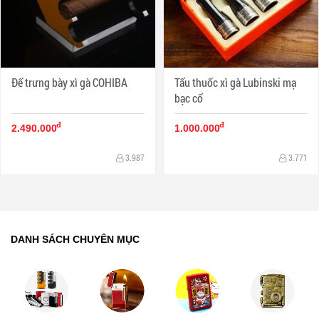
Đế trưng bày xì gà COHIBA
Tẩu thuốc xì gà Lubinski mạ
bạc cổ
đ
đ
2.490.000
1.000.000
3.987
3.771
DANH SÁCH CHUYÊN MỤC