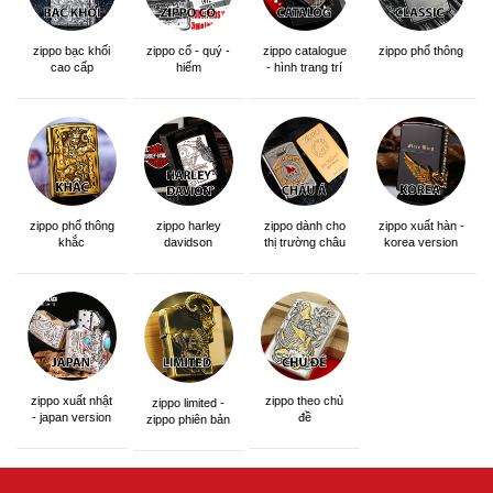
zippo bạc khối
zippo cổ - quý -
zippo catalogue
zippo phổ thông
cao cấp
hiếm
- hình trang trí
zippo phổ thông
zippo dành cho
zippo xuất hàn -
zippo harley
khắc
thị trường châu
korea version
davidson
á khắc siêu đẹp
zippo xuất nhật
zippo theo chủ
zippo limited -
- japan version
đề
zippo phiên bản
giới hạn