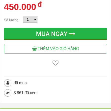
đ
450.000
Số lượng
MUA NGAY
THÊM VÀO GIỎ HÀNG
đã mua
3.861 đã xem