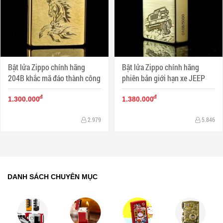
Bật lửa Zippo chính hãng
Bật lửa Zippo chính hãng
204B khắc mã đáo thành công
phiên bản giới hạn xe JEEP
đ
đ
1.300.000
1.380.000
2.979
5.846
DANH SÁCH CHUYÊN MỤC