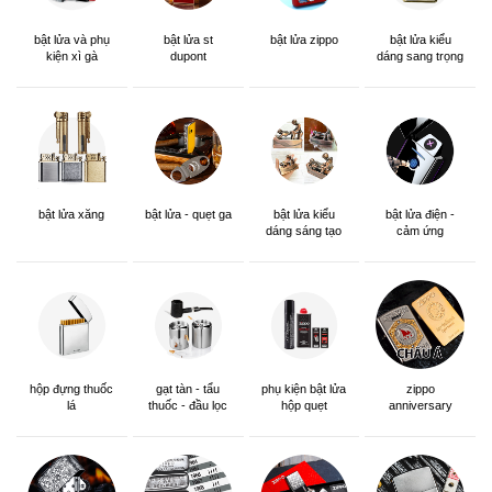
bật lửa và phụ
bật lửa st
bật lửa zippo
bật lửa kiểu
kiện xì gà
dupont
dáng sang trọng
bật lửa xăng
bật lửa - quẹt ga
bật lửa kiểu
bật lửa điện -
dáng sáng tạo
cảm ứng
hộp đựng thuốc
gạt tàn - tẩu
phụ kiện bật lửa
zippo
lá
thuốc - đầu lọc
hộp quẹt
anniversary
edition