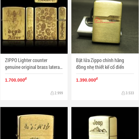
ZIPPO Lighter counter
Bật lửa Zippo chính hãng
genuine original brass lateral
đồng nhẹ thiết kế cổ điển
skull danger signs
đ
đ
1.700.000
1.390.000
2.999
3.533