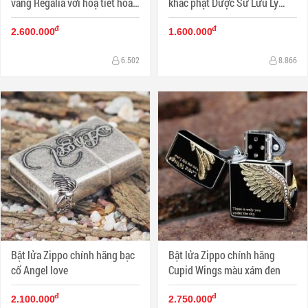
vàng Regalia với hoạ tiết hoa
khắc phật Dược Sư Lưu Ly
văn đặc sắc
Quang Vương Như Lai và Bát
đ
đ
Nhã Ba La Mật Đa Tâm Kinh
2.600.000
1.600.000
6.502
8.866
Bật lửa Zippo chính hãng bạc
Bật lửa Zippo chính hãng
cổ Angel love
Cupid Wings màu xám đen
đ
đ
2.100.000
2.750.000