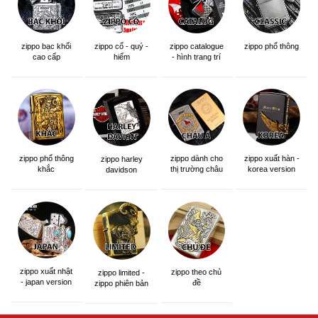
zippo bạc khối
zippo cổ - quý -
zippo catalogue
zippo phổ thông
cao cấp
hiếm
- hình trang trí
zippo phổ thông
zippo dành cho
zippo xuất hàn -
zippo harley
khắc
thị trường châu
korea version
davidson
á khắc siêu đẹp
zippo xuất nhật
zippo theo chủ
zippo limited -
- japan version
đề
zippo phiên bản
giới hạn