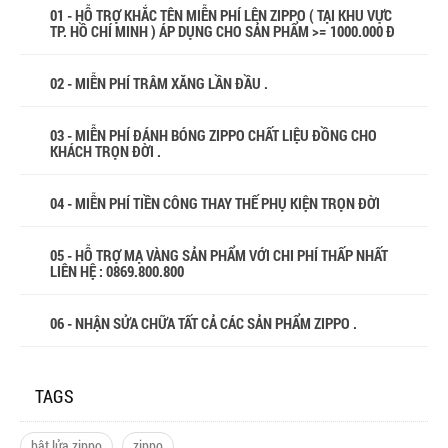
01 - HỖ TRỢ KHẮC TÊN MIỄN PHÍ LÊN ZIPPO ( TẠI KHU VỰC
TP. HỒ CHÍ MINH ) ÁP DỤNG CHO SẢN PHẨM >= 1000.000 Đ
02 - MIỄN PHÍ TRÂM XĂNG LẦN ĐẦU .
03 - MIỄN PHÍ ĐÁNH BÓNG ZIPPO CHẤT LIỆU ĐỒNG CHO
KHÁCH TRỌN ĐỜI .
04 - MIỄN PHÍ TIỀN CÔNG THAY THẾ PHỤ KIỆN TRỌN ĐỜI
05 - HỖ TRỢ MẠ VÀNG SẢN PHẨM VỚI CHI PHÍ THẤP NHẤT
LIÊN HỆ : 0869.800.800
06 - NHẬN SỬA CHỮA TẤT CẢ CÁC SẢN PHẨM ZIPPO .
TAGS
bật lửa zippo
zippo