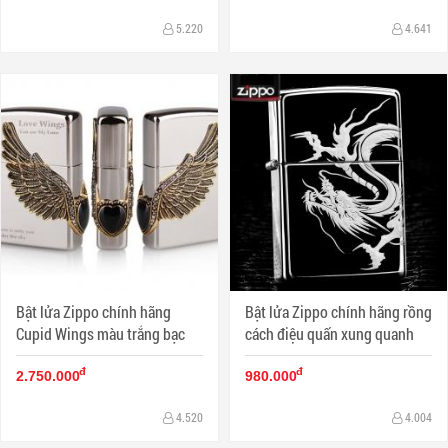
5.220
4.641
Bật lửa Zippo chính hãng
Bật lửa Zippo chính hãng rồng
Cupid Wings màu trắng bạc
cách điệu quấn xung quanh
đ
đ
2.750.000
980.000
4.520
4.004