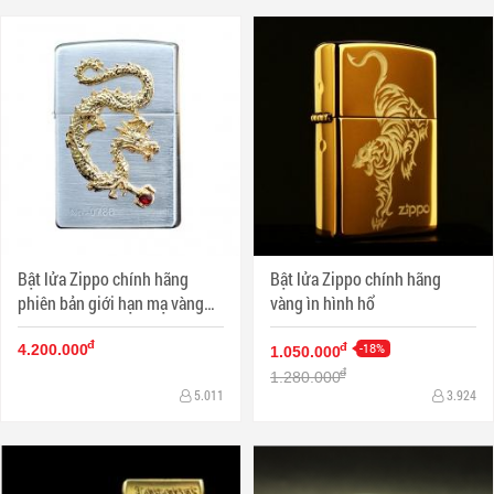
Bật lửa Zippo chính hãng
Bật lửa Zippo chính hãng
phiên bản giới hạn mạ vàng
vàng ìn hình hổ
Dragon giữ ngọc
đ
-18%
đ
4.200.000
1.050.000
đ
1.280.000
5.011
3.924