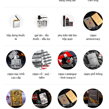
dáng sáng tạo
cảm ứng
hộp đựng thuốc
gạt tàn - tẩu
phụ kiện bật lửa
zippo
lá
thuốc - đầu lọc
hộp quẹt
anniversary
edition
zippo bạc khối
zippo cổ - quý -
zippo catalogue
zippo phổ thông
cao cấp
hiếm
- hình trang trí