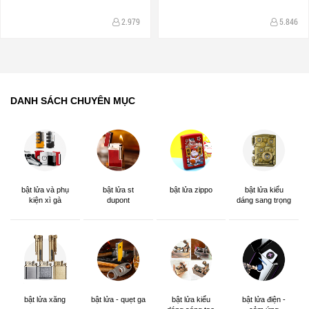
2.979
5.846
DANH SÁCH CHUYÊN MỤC
bật lửa và phụ
bật lửa st
bật lửa zippo
bật lửa kiểu
kiện xì gà
dupont
dáng sang trọng
bật lửa xăng
bật lửa - quẹt ga
bật lửa kiểu
bật lửa điện -