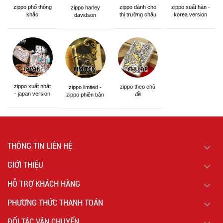
zippo phổ thông
zippo dành cho
zippo xuất hàn -
zippo harley
khắc
thị trường châu
korea version
davidson
á khắc siêu đẹp
zippo xuất nhật
zippo theo chủ
zippo limited -
- japan version
đề
zippo phiên bản
giới hạn
THÔNG TIN LIÊN HỆ
GIỚI THIỆU
HỖ TRỢ KHÁCH HÀNG
PHƯƠNG THỨC THANH TOÁN
ĐỐI TÁC VẬN CHUYỂN