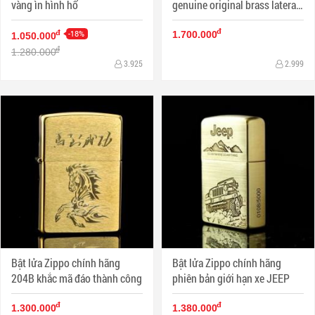
vàng ìn hình hổ
genuine original brass lateral
skull danger signs
đ
-18%
đ
1.700.000
1.050.000
đ
1.280.000
3.925
2.999
Bật lửa Zippo chính hãng
Bật lửa Zippo chính hãng
204B khắc mã đáo thành công
phiên bản giới hạn xe JEEP
đ
đ
1.300.000
1.380.000