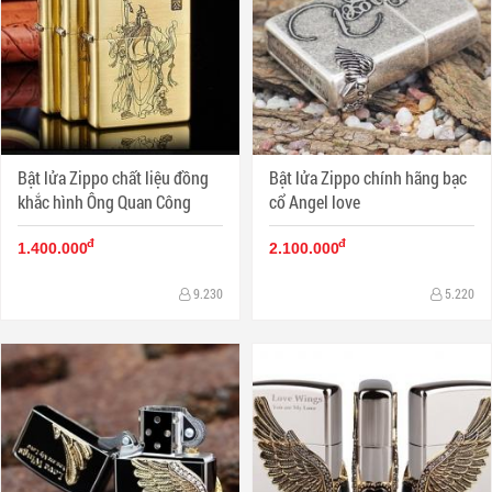
Bật lửa Zippo chất liệu đồng
Bật lửa Zippo chính hãng bạc
khắc hình Ông Quan Công
cổ Angel love
đ
đ
1.400.000
2.100.000
9.230
5.220