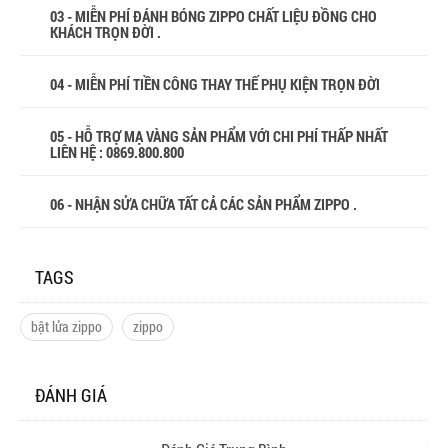
03 - MIỄN PHÍ ĐÁNH BÓNG ZIPPO CHẤT LIỆU ĐỒNG CHO
KHÁCH TRỌN ĐỜI .
04 - MIỄN PHÍ TIỀN CÔNG THAY THẾ PHỤ KIỆN TRỌN ĐỜI
05 - HỖ TRỢ MẠ VÀNG SẢN PHẨM VỚI CHI PHÍ THẤP NHẤT
LIÊN HỆ : 0869.800.800
06 - NHẬN SỬA CHỮA TẤT CẢ CÁC SẢN PHẨM ZIPPO .
TAGS
bật lửa zippo
zippo
ĐÁNH GIÁ