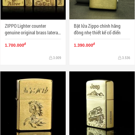
ZIPPO Lighter counter
Bật lửa Zippo chính hãng
genuine original brass lateral
đồng nhẹ thiết kế cổ điển
skull danger signs
đ
đ
1.700.000
1.390.000
3.009
3.536