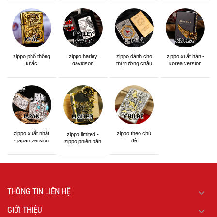
zippo phổ thông
zippo dành cho
zippo xuất hàn -
zippo harley
khắc
thị trường châu
korea version
davidson
á khắc siêu đẹp
zippo xuất nhật
zippo theo chủ
zippo limited -
- japan version
đề
zippo phiên bản
giới hạn
THÔNG TIN LIÊN HỆ
GIỚI THIỆU