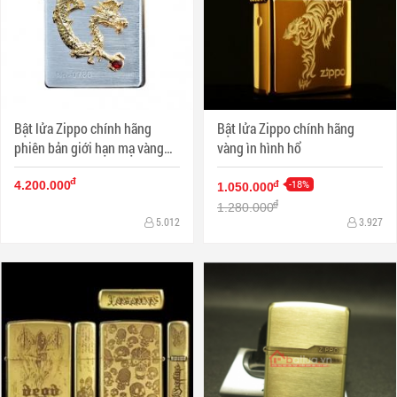
Bật lửa Zippo chính hãng
Bật lửa Zippo chính hãng
phiên bản giới hạn mạ vàng
vàng ìn hình hổ
Dragon giữ ngọc
đ
-18%
đ
4.200.000
1.050.000
đ
1.280.000
5.012
3.927