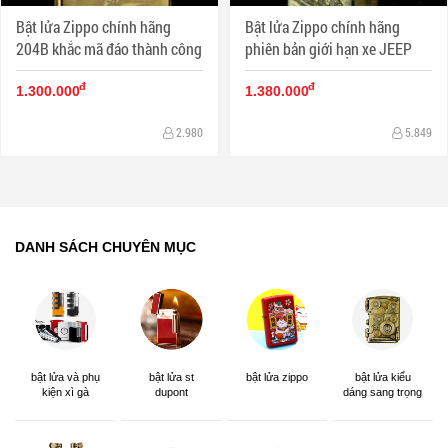
Bật lửa Zippo chính hãng
Bật lửa Zippo chính hãng
204B khắc mã đáo thành công
phiên bản giới hạn xe JEEP
đ
đ
1.300.000
1.380.000
2.980
5.849
DANH SÁCH CHUYÊN MỤC
bật lửa và phụ
bật lửa st
bật lửa zippo
bật lửa kiểu
kiện xì gà
dupont
dáng sang trọng