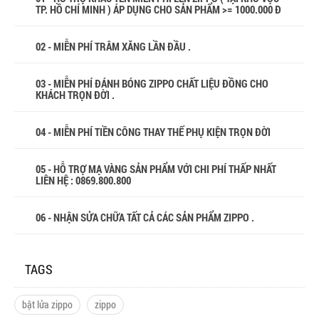
TP. HỒ CHÍ MINH ) ÁP DỤNG CHO SẢN PHẨM >= 1000.000 Đ
02 - MIỄN PHÍ TRÂM XĂNG LẦN ĐẦU .
03 - MIỄN PHÍ ĐÁNH BÓNG ZIPPO CHẤT LIỆU ĐỒNG CHO
KHÁCH TRỌN ĐỜI .
04 - MIỄN PHÍ TIỀN CÔNG THAY THẾ PHỤ KIỆN TRỌN ĐỜI
05 - HỖ TRỢ MẠ VÀNG SẢN PHẨM VỚI CHI PHÍ THẤP NHẤT
LIÊN HỆ : 0869.800.800
06 - NHẬN SỬA CHỮA TẤT CẢ CÁC SẢN PHẨM ZIPPO .
TAGS
bật lửa zippo
zippo