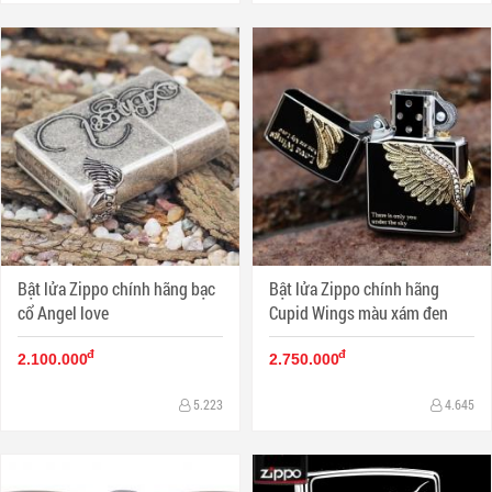
Bật lửa Zippo chính hãng bạc
Bật lửa Zippo chính hãng
cổ Angel love
Cupid Wings màu xám đen
đ
đ
2.100.000
2.750.000
5.223
4.645