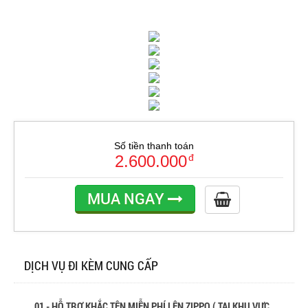
Số tiền thanh toán
2.600.000
đ
MUA NGAY
DỊCH VỤ ĐI KÈM CUNG CẤP
01 - HỖ TRỢ KHẮC TÊN MIỄN PHÍ LÊN ZIPPO ( TẠI KHU VỰC