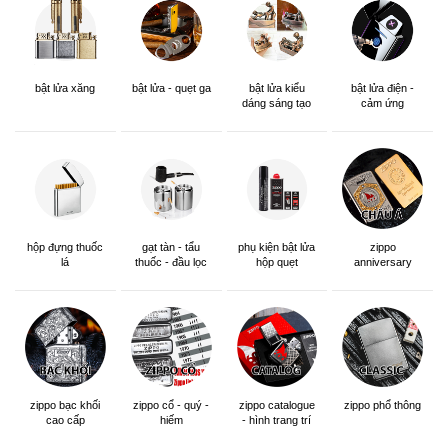
bật lửa xăng
bật lửa - quẹt ga
bật lửa kiểu
bật lửa điện -
dáng sáng tạo
cảm ứng
hộp đựng thuốc
gạt tàn - tẩu
phụ kiện bật lửa
zippo
lá
thuốc - đầu lọc
hộp quẹt
anniversary
edition
zippo bạc khối
zippo cổ - quý -
zippo catalogue
zippo phổ thông
cao cấp
hiếm
- hình trang trí