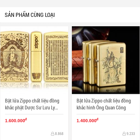
SẢN PHẨM CÙNG LOẠI
Bật lửa Zippo chất liệu đồng
Bật lửa Zippo chất liệu đồng
khắc phật Dược Sư Lưu Ly
khắc hình Ông Quan Công
Quang Vương Như Lai và Bát
đ
đ
Nhã Ba La Mật Đa Tâm Kinh
1.600.000
1.400.000
8.868
9.233