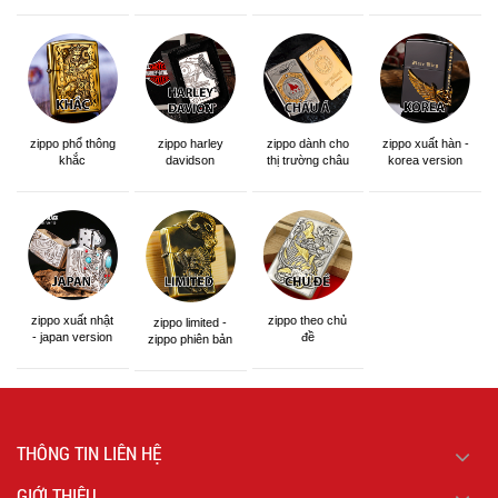
zippo phổ thông
zippo dành cho
zippo xuất hàn -
zippo harley
khắc
thị trường châu
korea version
davidson
á khắc siêu đẹp
zippo xuất nhật
zippo theo chủ
zippo limited -
- japan version
đề
zippo phiên bản
giới hạn
THÔNG TIN LIÊN HỆ
GIỚI THIỆU