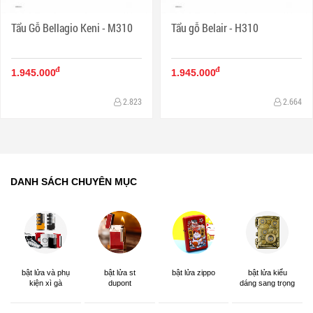
Tẩu Gỗ Bellagio Keni - M310
Tẩu gỗ Belair - H310
đ
đ
1.945.000
1.945.000
2.823
2.664
DANH SÁCH CHUYÊN MỤC
bật lửa và phụ
bật lửa st
bật lửa zippo
bật lửa kiểu
kiện xì gà
dupont
dáng sang trọng