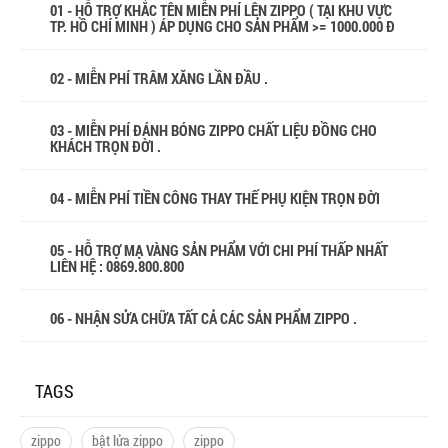
01 - HỖ TRỢ KHẮC TÊN MIỄN PHÍ LÊN ZIPPO ( TẠI KHU VỰC
TP. HỒ CHÍ MINH ) ÁP DỤNG CHO SẢN PHẨM >= 1000.000 Đ
02 - MIỄN PHÍ TRÂM XĂNG LẦN ĐẦU .
03 - MIỄN PHÍ ĐÁNH BÓNG ZIPPO CHẤT LIỆU ĐỒNG CHO
KHÁCH TRỌN ĐỜI .
04 - MIỄN PHÍ TIỀN CÔNG THAY THẾ PHỤ KIỆN TRỌN ĐỜI
05 - HỖ TRỢ MẠ VÀNG SẢN PHẨM VỚI CHI PHÍ THẤP NHẤT
LIÊN HỆ : 0869.800.800
06 - NHẬN SỬA CHỮA TẤT CẢ CÁC SẢN PHẨM ZIPPO .
TAGS
zippo
bật lửa zippo
zippo