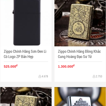
Zippo Chính Hãng Sơn Đen Lì
Zippo Chính Hãng Đồng Khắc
Có Logo ZP Bản Hẹp
Cung Hoàng Đạo Sư Tử
đ
đ
525.000
1.300.000
4.678
2.753