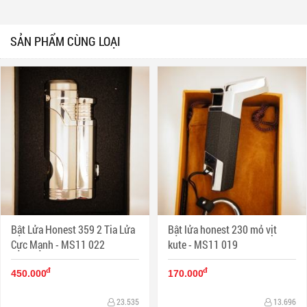
SẢN PHẨM CÙNG LOẠI
Bật Lửa Honest 359 2 Tia Lửa
Bật lửa honest 230 mỏ vịt
Cực Mạnh - MS11 022
kute - MS11 019
đ
đ
450.000
170.000
23.535
13.696