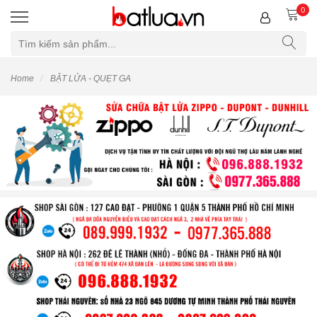
0
Home
BẬT LỬA - QUẸT GA