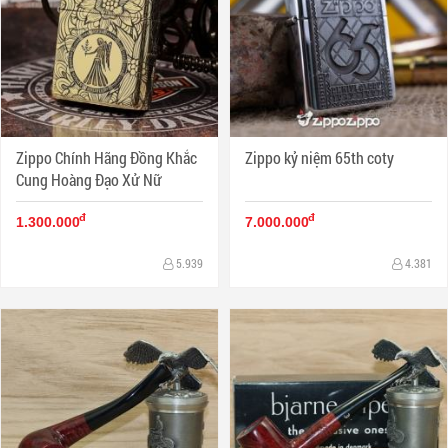
Zippo Chính Hãng Đồng Khắc
Zippo kỷ niệm 65th coty
Cung Hoàng Đạo Xử Nữ
đ
đ
1.300.000
7.000.000
5.939
4.381