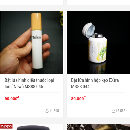
Bật lửa hình điếu thuốc loại
Bật lửa hình hộp kẹo EXtra
lớn ( New ) MS88 045
MS88 044
đ
đ
90.000
80.000
11.595
13.558