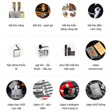
bật lửa xăng
bật lửa - quẹt ga
bật lửa kiểu
bật lửa điện -
dáng sáng tạo
cảm ứng
hộp đựng thuốc
gạt tàn - tẩu
phụ kiện bật lửa
zippo
lá
thuốc - đầu lọc
hộp quẹt
anniversary
edition
zippo bạc khối
zippo cổ - quý -
zippo catalogue
zippo phổ thông
cao cấp
hiếm
- hình trang trí