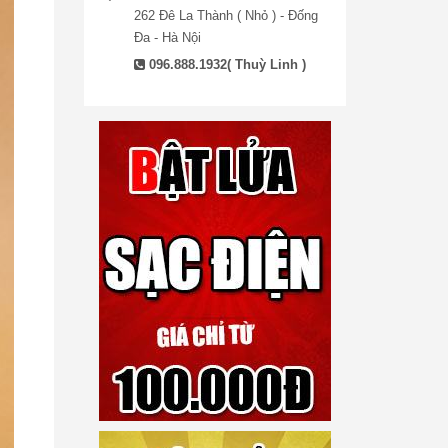
262 Đê La Thành ( Nhỏ ) - Đống
Đa - Hà Nội
096.888.1932( Thuỳ Linh )