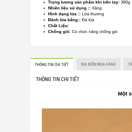
Trọng lượng sản phẩm khi trên tay:
380g
Nhiên liệu sử dụng ::
Xăng
Hình dạng lửa ::
Lừa thường
Đánh lửa bằng::
Đá lửa
Chất Liệu:
Chống gió:
Có chức năng chống gió
Sản xuất tại:
Mỹ ( USA)
ĐỊA ĐIỂM MUA HÀNG
T
THÔNG TIN CHI TIẾT
THÔNG TIN CHI TIẾT
Một s