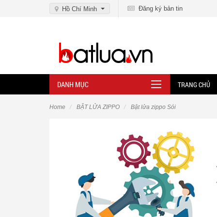
Đăng ký bản tin
Hồ Chí Minh
DANH MỤC
TRANG CHỦ
Home
BẬT LỬA ZIPPO
Bật lửa zippo Sói