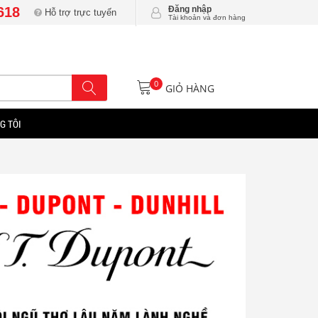
618
Đăng nhập
Hỗ trợ trực tuyến
Tài khoản và đơn hàng
0
GIỎ HÀNG
G TÔI