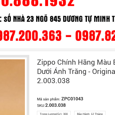
Zippo Chính Hãng Màu 
Dưới Ánh Trăng - Origina
2.003.038
ZPC01043
Mã sản phẩm:
2.003.038
SKU:
Trọng Lượng(gr):
300
Bảo Hành:
12 Tháng