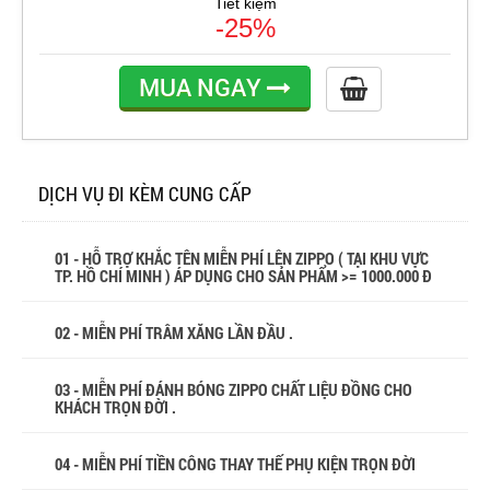
Tiết kiệm
-25%
MUA NGAY
DỊCH VỤ ĐI KÈM CUNG CẤP
01 - HỖ TRỢ KHẮC TÊN MIỄN PHÍ LÊN ZIPPO ( TẠI KHU VỰC
TP. HỒ CHÍ MINH ) ÁP DỤNG CHO SẢN PHẨM >= 1000.000 Đ
02 - MIỄN PHÍ TRÂM XĂNG LẦN ĐẦU .
03 - MIỄN PHÍ ĐÁNH BÓNG ZIPPO CHẤT LIỆU ĐỒNG CHO
KHÁCH TRỌN ĐỜI .
04 - MIỄN PHÍ TIỀN CÔNG THAY THẾ PHỤ KIỆN TRỌN ĐỜI