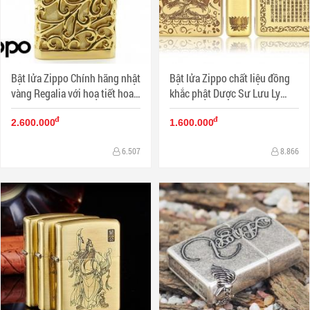
Bật lửa Zippo Chính hãng nhật
Bật lửa Zippo chất liệu đồng
vàng Regalia với hoạ tiết hoa
khắc phật Dược Sư Lưu Ly
văn đặc sắc
Quang Vương Như Lai và Bát
đ
đ
Nhã Ba La Mật Đa Tâm Kinh
2.600.000
1.600.000
6.507
8.866