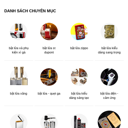
DANH SÁCH CHUYÊN MỤC
bật lửa và phụ
bật lửa st
bật lửa zippo
bật lửa kiểu
kiện xì gà
dupont
dáng sang trọng
bật lửa xăng
bật lửa - quẹt ga
bật lửa kiểu
bật lửa điện -
dáng sáng tạo
cảm ứng