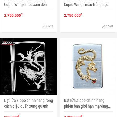
Cupid Wings màu xám đen
Cupid Wings màu trắng bạc
đ
đ
2.750.000
2.750.000
4.642
4.520
Bật lửa Zippo chính hãng rồng
Bật lửa Zippo chính hãng
cách điệu quấn xung quanh
phiên bản giới hạn mạ vàng
Dragon giữ ngọc
đ
đ
980.000
4.200.000