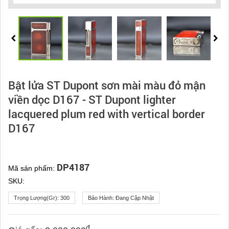
Bật lửa ST Dupont sơn mài màu đỏ mận
viền dọc D167 - ST Dupont lighter
lacquered plum red with vertical border
D167
DP4187
Mã sản phẩm:
SKU:
Trọng Lượng(gr):
300
Bảo Hành:
Đang Cập Nhật
đ