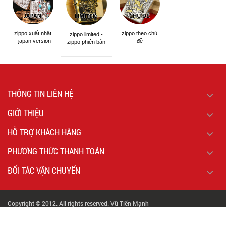
zippo xuất nhật
zippo theo chủ
zippo limited -
- japan version
đề
zippo phiên bản
giới hạn
THÔNG TIN LIÊN HỆ
GIỚI THIỆU
HỖ TRỢ KHÁCH HÀNG
PHƯƠNG THỨC THANH TOÁN
ĐỐI TÁC VẬN CHUYỂN
Copyright © 2012. All rights reserved. Vũ Tiến Mạnh
Giấy chứng nhận đăng ký kinh doanh số : 01d8026365 Uỷ Ban Nhân Dân Quận Hai
Bà Trưng cấp ngày : 13/04/2015.