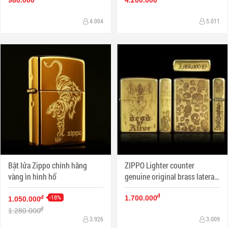
4.004
5.011
Bật lửa Zippo chính hãng
ZIPPO Lighter counter
vàng ìn hình hổ
genuine original brass lateral
skull danger signs
đ
-18%
đ
1.700.000
1.050.000
đ
1.280.000
3.926
3.009