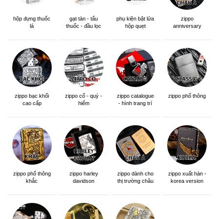
hộp đựng thuốc
gạt tàn - tẩu
phụ kiện bật lửa
zippo
lá
thuốc - đầu lọc
hộp quẹt
anniversary
edition
zippo bạc khối
zippo cổ - quý -
zippo catalogue
zippo phổ thông
cao cấp
hiếm
- hình trang trí
zippo phổ thông
zippo dành cho
zippo xuất hàn -
zippo harley
khắc
thị trường châu
korea version
davidson
á khắc siêu đẹp