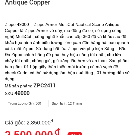
Antique Copper
Zippo 49000 – Zippo Armor MultiCut Nautical Scene Antique
Copper là Zippo Armor vỏ dày, mạ đồng đỏ cổ, sử dụng công
nghệ MultiCut , công nghệ khắc cao cấp 360 độ và khắc sâu để
khắc họa hình ảnh biểu tượng liên quan đến hàng hải bao quanh
cả 4 mặt Zippo. Sử dụng bật lửa Zippo với phụ kiện Xăng – Bấc –
Đá Zippo chính hãng để phát huy hiệu năng tốt nhất, cho lửa
cháy tốt nhất, chống gió, giữ xăng lâu hơn và an toàn. Sản phẩm
bao gồm: 01 hộp giấy thân thiện môi trường có mã vạch để
check Code, có thể sử dụng làm hộp quà tặng , 01 hướng dẫn sử
dụng.
ZPC2411
Mã sản phẩm:
49000
SKU:
Trọng Lượng(gr):
300
Bảo Hành:
12 Tháng
đ
Giá gốc:
2.850.000
đ
2.500.000