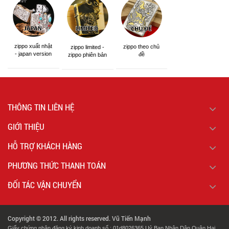
zippo xuất nhật
zippo theo chủ
zippo limited -
- japan version
đề
zippo phiên bản
giới hạn
THÔNG TIN LIÊN HỆ
GIỚI THIỆU
HỖ TRỢ KHÁCH HÀNG
PHƯƠNG THỨC THANH TOÁN
ĐỐI TÁC VẬN CHUYỂN
Copyright © 2012. All rights reserved. Vũ Tiến Mạnh
Giấy chứng nhận đăng ký kinh doanh số : 01d8026365 Uỷ Ban Nhân Dân Quận Hai