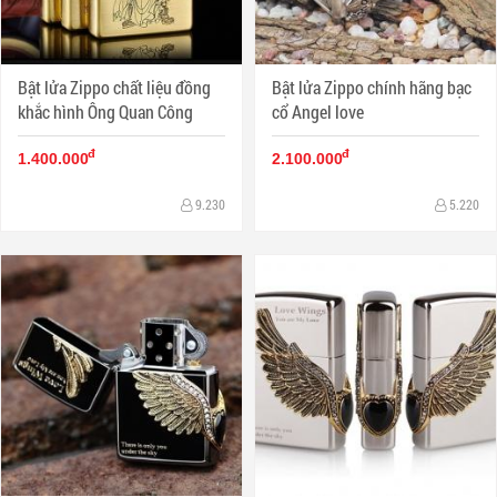
Bật lửa Zippo chất liệu đồng
Bật lửa Zippo chính hãng bạc
khắc hình Ông Quan Công
cổ Angel love
đ
đ
1.400.000
2.100.000
9.230
5.220