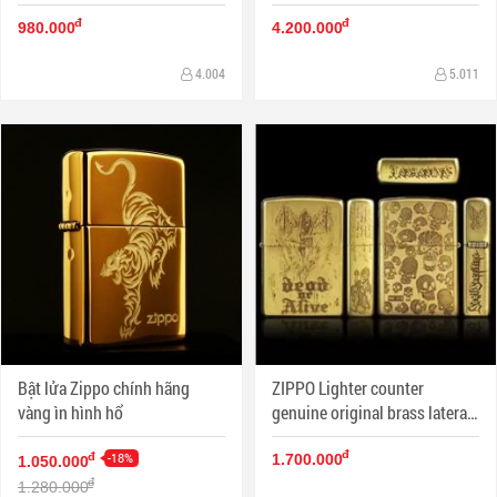
Dragon giữ ngọc
đ
đ
980.000
4.200.000
4.004
5.011
Bật lửa Zippo chính hãng
ZIPPO Lighter counter
vàng ìn hình hổ
genuine original brass lateral
skull danger signs
đ
-18%
đ
1.700.000
1.050.000
đ
1.280.000