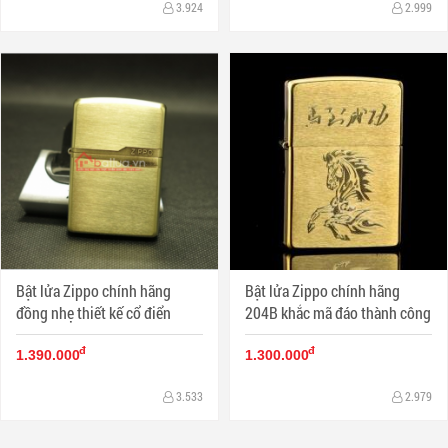
3.924
2.999
Bật lửa Zippo chính hãng
Bật lửa Zippo chính hãng
đồng nhẹ thiết kế cổ điển
204B khắc mã đáo thành công
đ
đ
1.390.000
1.300.000
3.533
2.979