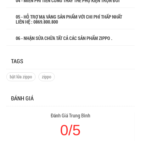
04 - MIỄN PHÍ TIỀN CÔNG THAY THẾ PHỤ KIỆN TRỌN ĐỜI
05 - HỖ TRỢ MẠ VÀNG SẢN PHẨM VỚI CHI PHÍ THẤP NHẤT
LIÊN HỆ : 0869.800.800
06 - NHẬN SỬA CHỮA TẤT CẢ CÁC SẢN PHẨM ZIPPO .
TAGS
bật lửa zippo
zippo
ĐÁNH GIÁ
Đánh Giá Trung Bình
0/5