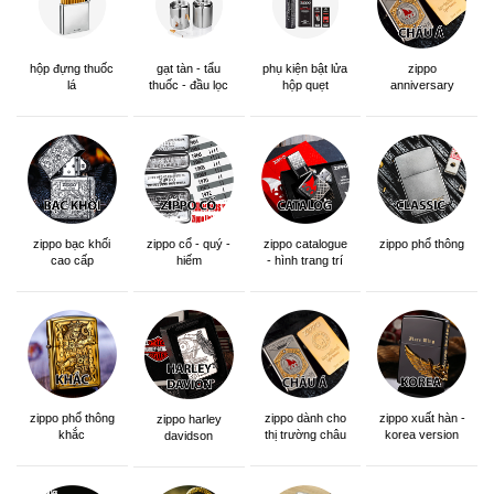
hộp đựng thuốc
gạt tàn - tẩu
phụ kiện bật lửa
zippo
lá
thuốc - đầu lọc
hộp quẹt
anniversary
edition
zippo bạc khối
zippo cổ - quý -
zippo catalogue
zippo phổ thông
cao cấp
hiếm
- hình trang trí
zippo phổ thông
zippo dành cho
zippo xuất hàn -
zippo harley
khắc
thị trường châu
korea version
davidson
á khắc siêu đẹp