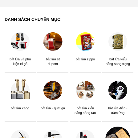
DANH SÁCH CHUYÊN MỤC
bật lửa và phụ
bật lửa st
bật lửa zippo
bật lửa kiểu
kiện xì gà
dupont
dáng sang trọng
bật lửa xăng
bật lửa - quẹt ga
bật lửa kiểu
bật lửa điện -
dáng sáng tạo
cảm ứng