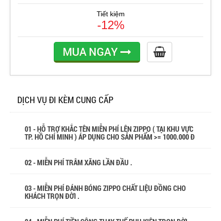
Tiết kiệm
-12%
MUA NGAY
DỊCH VỤ ĐI KÈM CUNG CẤP
01 - HỖ TRỢ KHẮC TÊN MIỄN PHÍ LÊN ZIPPO ( TẠI KHU VỰC
TP. HỒ CHÍ MINH ) ÁP DỤNG CHO SẢN PHẨM >= 1000.000 Đ
02 - MIỄN PHÍ TRÂM XĂNG LẦN ĐẦU .
03 - MIỄN PHÍ ĐÁNH BÓNG ZIPPO CHẤT LIỆU ĐỒNG CHO
KHÁCH TRỌN ĐỜI .