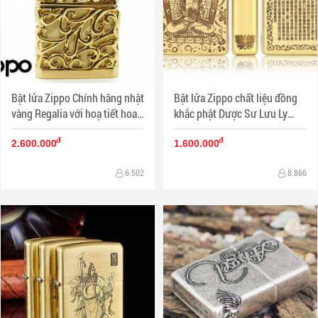
Bật lửa Zippo Chính hãng nhật
Bật lửa Zippo chất liệu đồng
vàng Regalia với hoạ tiết hoa
khắc phật Dược Sư Lưu Ly
văn đặc sắc
Quang Vương Như Lai và Bát
đ
đ
Nhã Ba La Mật Đa Tâm Kinh
2.600.000
1.600.000
6.502
8.866