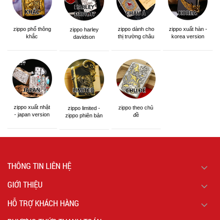
zippo phổ thông
zippo dành cho
zippo xuất hàn -
zippo harley
khắc
thị trường châu
korea version
davidson
á khắc siêu đẹp
zippo xuất nhật
zippo theo chủ
zippo limited -
- japan version
đề
zippo phiên bản
giới hạn
THÔNG TIN LIÊN HỆ
GIỚI THIỆU
HỖ TRỢ KHÁCH HÀNG