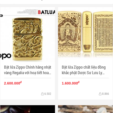
Bật lửa Zippo Chính hãng nhật
Bật lửa Zippo chất liệu đồng
vàng Regalia với hoạ tiết hoa
khắc phật Dược Sư Lưu Ly
văn đặc sắc
Quang Vương Như Lai và Bát
đ
đ
Nhã Ba La Mật Đa Tâm Kinh
2.600.000
1.600.000
6.502
8.866