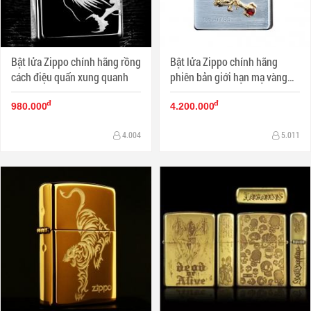
Bật lửa Zippo chính hãng rồng
Bật lửa Zippo chính hãng
cách điệu quấn xung quanh
phiên bản giới hạn mạ vàng
Dragon giữ ngọc
đ
đ
980.000
4.200.000
4.004
5.011