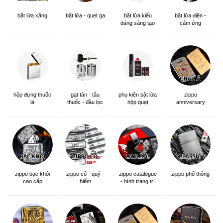
bật lửa xăng
bật lửa - quẹt ga
bật lửa kiểu
bật lửa điện -
dáng sáng tạo
cảm ứng
hộp đựng thuốc
gạt tàn - tẩu
phụ kiện bật lửa
zippo
lá
thuốc - đầu lọc
hộp quẹt
anniversary
edition
zippo bạc khối
zippo cổ - quý -
zippo catalogue
zippo phổ thông
cao cấp
hiếm
- hình trang trí