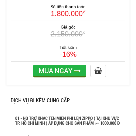
Số tiền thanh toán
1.800.000
đ
Giá gốc
2.150.000
đ
Tiết kiệm
-16%
MUA NGAY
DỊCH VỤ ĐI KÈM CUNG CẤP
01 - HỖ TRỢ KHẮC TÊN MIỄN PHÍ LÊN ZIPPO ( TẠI KHU VỰC
TP. HỒ CHÍ MINH ) ÁP DỤNG CHO SẢN PHẨM >= 1000.000 Đ