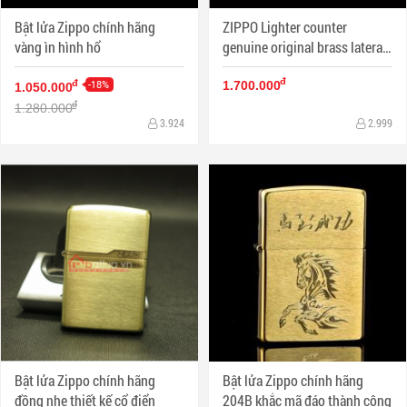
Bật lửa Zippo chính hãng
ZIPPO Lighter counter
vàng ìn hình hổ
genuine original brass lateral
skull danger signs
đ
-18%
đ
1.700.000
1.050.000
đ
1.280.000
3.924
2.999
Bật lửa Zippo chính hãng
Bật lửa Zippo chính hãng
đồng nhẹ thiết kế cổ điển
204B khắc mã đáo thành công