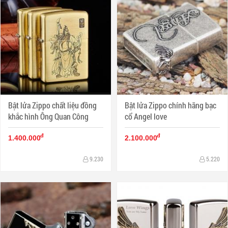
Bật lửa Zippo chất liệu đồng
Bật lửa Zippo chính hãng bạc
khắc hình Ông Quan Công
cổ Angel love
đ
đ
1.400.000
2.100.000
9.230
5.220