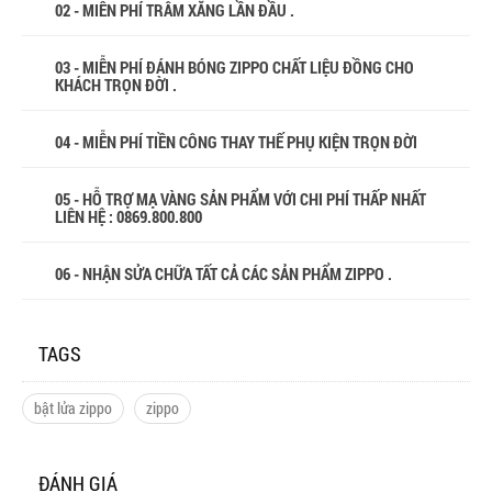
02 - MIỄN PHÍ TRÂM XĂNG LẦN ĐẦU .
03 - MIỄN PHÍ ĐÁNH BÓNG ZIPPO CHẤT LIỆU ĐỒNG CHO
KHÁCH TRỌN ĐỜI .
04 - MIỄN PHÍ TIỀN CÔNG THAY THẾ PHỤ KIỆN TRỌN ĐỜI
05 - HỖ TRỢ MẠ VÀNG SẢN PHẨM VỚI CHI PHÍ THẤP NHẤT
LIÊN HỆ : 0869.800.800
06 - NHẬN SỬA CHỮA TẤT CẢ CÁC SẢN PHẨM ZIPPO .
TAGS
bật lửa zippo
zippo
ĐÁNH GIÁ