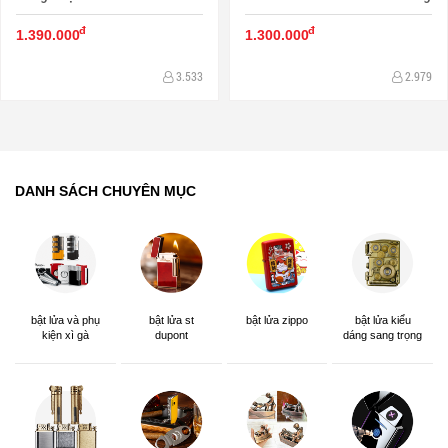
đ
đ
1.390.000
1.300.000
3.533
2.979
DANH SÁCH CHUYÊN MỤC
bật lửa và phụ
bật lửa st
bật lửa zippo
bật lửa kiểu
kiện xì gà
dupont
dáng sang trọng