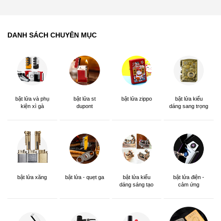
DANH SÁCH CHUYÊN MỤC
bật lửa và phụ
bật lửa st
bật lửa zippo
bật lửa kiểu
kiện xì gà
dupont
dáng sang trọng
bật lửa xăng
bật lửa - quẹt ga
bật lửa kiểu
bật lửa điện -
dáng sáng tạo
cảm ứng