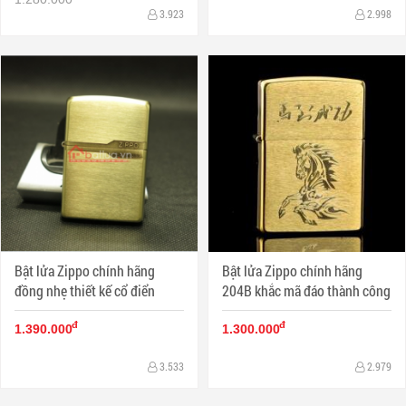
3.923
2.998
Bật lửa Zippo chính hãng
Bật lửa Zippo chính hãng
đồng nhẹ thiết kế cổ điển
204B khắc mã đáo thành công
đ
đ
1.390.000
1.300.000
3.533
2.979