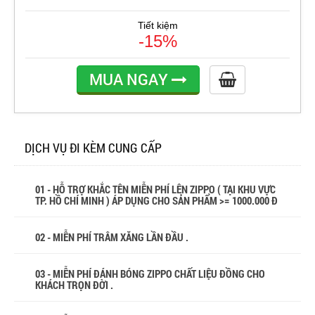
Tiết kiệm
-15%
MUA NGAY
DỊCH VỤ ĐI KÈM CUNG CẤP
01 - HỖ TRỢ KHẮC TÊN MIỄN PHÍ LÊN ZIPPO ( TẠI KHU VỰC
TP. HỒ CHÍ MINH ) ÁP DỤNG CHO SẢN PHẨM >= 1000.000 Đ
02 - MIỄN PHÍ TRÂM XĂNG LẦN ĐẦU .
03 - MIỄN PHÍ ĐÁNH BÓNG ZIPPO CHẤT LIỆU ĐỒNG CHO
KHÁCH TRỌN ĐỜI .