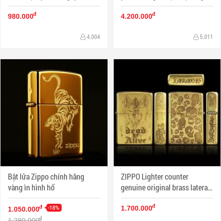
Dragon giữ ngọc
đ
đ
980.000
4.200.000
4.004
5.011
Bật lửa Zippo chính hãng
ZIPPO Lighter counter
vàng ìn hình hổ
genuine original brass lateral
skull danger signs
đ
-18%
đ
1.700.000
1.050.000
đ
1.280.000