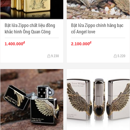
Bật lửa Zippo chất liệu đồng
Bật lửa Zippo chính hãng bạc
khắc hình Ông Quan Công
cổ Angel love
đ
đ
1.400.000
2.100.000
9.230
5.220