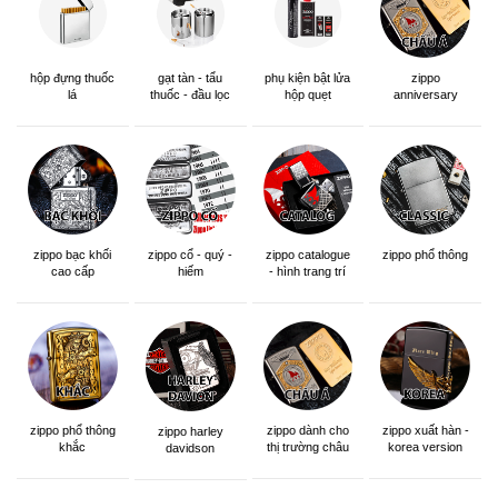
hộp đựng thuốc
gạt tàn - tẩu
phụ kiện bật lửa
zippo
lá
thuốc - đầu lọc
hộp quẹt
anniversary
edition
zippo bạc khối
zippo cổ - quý -
zippo catalogue
zippo phổ thông
cao cấp
hiếm
- hình trang trí
zippo phổ thông
zippo dành cho
zippo xuất hàn -
zippo harley
khắc
thị trường châu
korea version
davidson
á khắc siêu đẹp