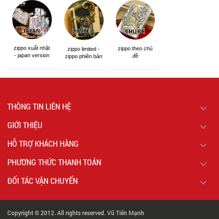
zippo xuất nhật
zippo theo chủ
zippo limited -
- japan version
đề
zippo phiên bản
giới hạn
THÔNG TIN LIÊN HỆ
GIỚI THIỆU
HỖ TRỢ KHÁCH HÀNG
PHƯƠNG THỨC THANH TOÁN
ĐỐI TÁC VẬN CHUYỂN
Copyright © 2012. All rights reserved. Vũ Tiến Mạnh