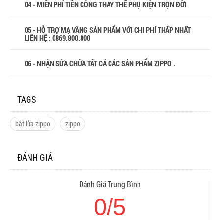
04 - MIỄN PHÍ TIỀN CÔNG THAY THẾ PHỤ KIỆN TRỌN ĐỜI
05 - HỖ TRỢ MẠ VÀNG SẢN PHẨM VỚI CHI PHÍ THẤP NHẤT
LIÊN HỆ : 0869.800.800
06 - NHẬN SỬA CHỮA TẤT CẢ CÁC SẢN PHẨM ZIPPO .
TAGS
bật lửa zippo
zippo
ĐÁNH GIÁ
Đánh Giá Trung Bình
0/5